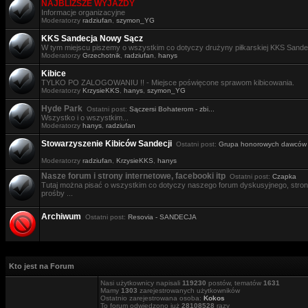
NAJBLIŻSZE WYJAZDY
Informacje organizacyjne
Moderatorzy
radziufan
,
szymon_YG
KKS Sandecja Nowy Sącz
W tym miejscu piszemy o wszystkim co dotyczy drużyny piłkarskiej KKS Sande
Moderatorzy
Grzechotnik
,
radziufan
,
hanys
Kibice
TYLKO PO ZALOGOWANIU !! - Miejsce poświęcone sprawom kibicowania.
Moderatorzy
KrzysieKKS
,
hanys
,
szymon_YG
Hyde Park
Ostatni post:
Sączersi Bohaterom - zbi...
Wszystko i o wszystkim...
Moderatorzy
hanys
,
radziufan
Stowarzyszenie Kibiców Sandecji
Ostatni post:
Grupa honorowych dawców .
Moderatorzy
radziufan
,
KrzysieKKS
,
hanys
Nasze forum i strony internetowe, facebooki itp
Ostatni post:
Czapka
Tutaj można pisać o wszystkim co dotyczy naszego forum dyskusyjnego, stron i
prośby ...
Archiwum
Ostatni post:
Resovia - SANDECJA
Kto jest na Forum
Nasi użytkownicy napisali
119230
postów, tematów
1631
Mamy
1303
zarejestrowanych użytkowników
Ostatnio zarejestrowana osoba:
Kokos
To forum odwiedzono już
28108528
razy