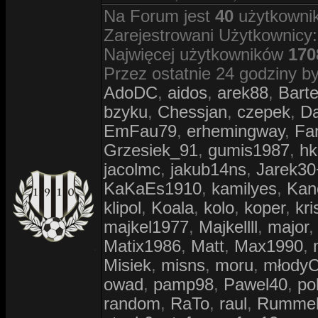
Na Forum jest
40
użytkownik
Zarejestrowani Użytkownicy
Najwięcej użytkowników
170
Przez ostatnie 24 godziny by
AdoDC
,
aidos
,
arek88
,
Bart
bzyku
,
Chessjan
,
czepek
,
D
EmFau79
,
erhemingway
,
Fa
Grzesiek_91
,
gumis1987
,
hk
jacolmc
,
jakub14ns
,
Jarek30
KaKaEs1910
,
kamilyes
,
Kan
klipol
,
Koala
,
kolo
,
koper
,
kri
majkel1977
,
Majkellll
,
major
Matix1986
,
Matt
,
Max1990
,
Misiek
,
misns
,
moru
,
młody
owad
,
pamp98
,
Pawel40
,
po
random
,
RaTo
,
raul
,
Rumme