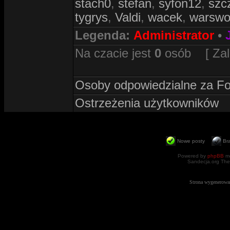
stach0
,
stefan
,
syfon12
,
szc
tygrys
,
Valdi
,
wacek
,
warswo
Legenda:
Administrator
•
Na czacie jest
0
osób [ Zalog
Osoby odpowiedzialne za F
Ostrzeżenia użytkowników
Nowe posty
Br
Powered by
phpBB
mo
Sandecja.org The
Strona wygenerowa