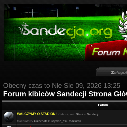
Obecny czas to Nie Sie 09, 2026 13:25
Forum kibiców Sandecji Strona Gł
Forum
WALCZYMY O STADION!
Ostatni post:
Stadion Sandecji
Moderatorzy
Grzechotnik
,
szymon_YG
,
radziufan