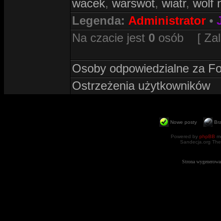
wacek
,
warswot
,
wiatr
,
wolf 
Legenda:
Administrator
•
Na czacie jest
0
osób [ Zalog
Osoby odpowiedzialne za F
Ostrzeżenia użytkowników
Nowe posty
Br
Powered by
phpBB
mo
Sandecja.org The
Strona wygenerowa