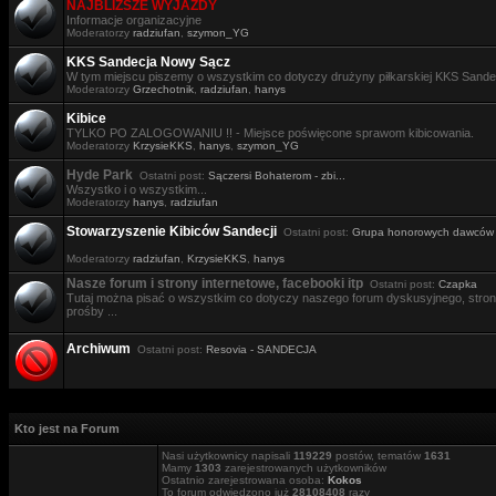
NAJBLIŻSZE WYJAZDY
Informacje organizacyjne
Moderatorzy
radziufan
,
szymon_YG
KKS Sandecja Nowy Sącz
W tym miejscu piszemy o wszystkim co dotyczy drużyny piłkarskiej KKS Sande
Moderatorzy
Grzechotnik
,
radziufan
,
hanys
Kibice
TYLKO PO ZALOGOWANIU !! - Miejsce poświęcone sprawom kibicowania.
Moderatorzy
KrzysieKKS
,
hanys
,
szymon_YG
Hyde Park
Ostatni post:
Sączersi Bohaterom - zbi...
Wszystko i o wszystkim...
Moderatorzy
hanys
,
radziufan
Stowarzyszenie Kibiców Sandecji
Ostatni post:
Grupa honorowych dawców .
Moderatorzy
radziufan
,
KrzysieKKS
,
hanys
Nasze forum i strony internetowe, facebooki itp
Ostatni post:
Czapka
Tutaj można pisać o wszystkim co dotyczy naszego forum dyskusyjnego, stron i
prośby ...
Archiwum
Ostatni post:
Resovia - SANDECJA
Kto jest na Forum
Nasi użytkownicy napisali
119229
postów, tematów
1631
Mamy
1303
zarejestrowanych użytkowników
Ostatnio zarejestrowana osoba:
Kokos
To forum odwiedzono już
28108408
razy