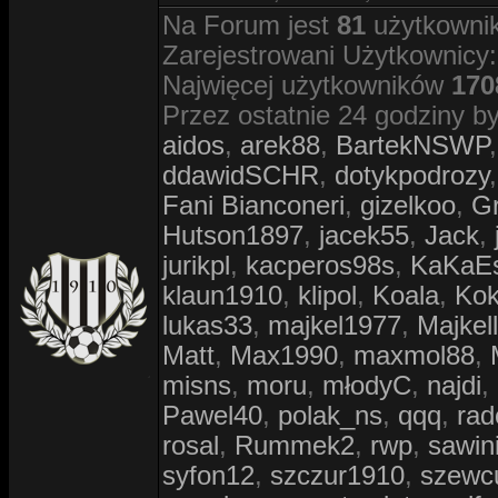
Na Forum jest
81
użytkownik
Zarejestrowani Użytkownicy
Najwięcej użytkowników
170
Przez ostatnie 24 godziny by
aidos
,
arek88
,
BartekNSWP
ddawidSCHR
,
dotykpodrozy
Fani Bianconeri
,
gizelkoo
,
G
Hutson1897
,
jacek55
,
Jack
,
jurikpl
,
kacperos98s
,
KaKaE
klaun1910
,
klipol
,
Koala
,
Ko
lukas33
,
majkel1977
,
Majkell
Matt
,
Max1990
,
maxmol88
,
misns
,
moru
,
młodyC
,
najdi
,
Pawel40
,
polak_ns
,
qqq
,
rad
rosal
,
Rummek2
,
rwp
,
sawin
syfon12
,
szczur1910
,
szewc