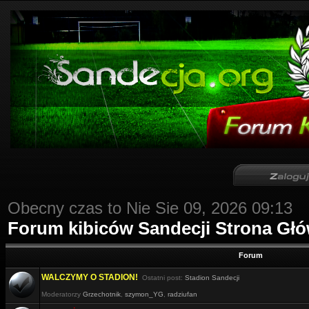
Obecny czas to Nie Sie 09, 2026 09:13
Forum kibiców Sandecji Strona Gł
Forum
WALCZYMY O STADION!
Ostatni post:
Stadion Sandecji
Moderatorzy
Grzechotnik
,
szymon_YG
,
radziufan