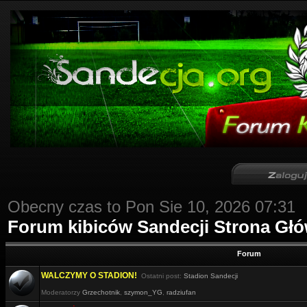
Obecny czas to Pon Sie 10, 2026 07:31
Forum kibiców Sandecji Strona Gł
Forum
WALCZYMY O STADION!
Ostatni post:
Stadion Sandecji
Moderatorzy
Grzechotnik
,
szymon_YG
,
radziufan