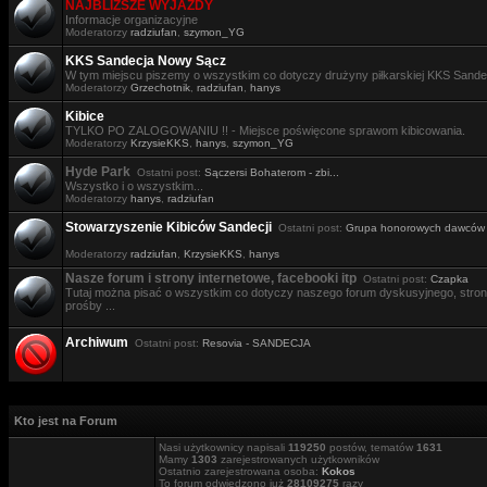
NAJBLIŻSZE WYJAZDY
Informacje organizacyjne
Moderatorzy
radziufan
,
szymon_YG
KKS Sandecja Nowy Sącz
W tym miejscu piszemy o wszystkim co dotyczy drużyny piłkarskiej KKS Sande
Moderatorzy
Grzechotnik
,
radziufan
,
hanys
Kibice
TYLKO PO ZALOGOWANIU !! - Miejsce poświęcone sprawom kibicowania.
Moderatorzy
KrzysieKKS
,
hanys
,
szymon_YG
Hyde Park
Ostatni post:
Sączersi Bohaterom - zbi...
Wszystko i o wszystkim...
Moderatorzy
hanys
,
radziufan
Stowarzyszenie Kibiców Sandecji
Ostatni post:
Grupa honorowych dawców .
Moderatorzy
radziufan
,
KrzysieKKS
,
hanys
Nasze forum i strony internetowe, facebooki itp
Ostatni post:
Czapka
Tutaj można pisać o wszystkim co dotyczy naszego forum dyskusyjnego, stron i
prośby ...
Archiwum
Ostatni post:
Resovia - SANDECJA
Kto jest na Forum
Nasi użytkownicy napisali
119250
postów, tematów
1631
Mamy
1303
zarejestrowanych użytkowników
Ostatnio zarejestrowana osoba:
Kokos
To forum odwiedzono już
28109275
razy