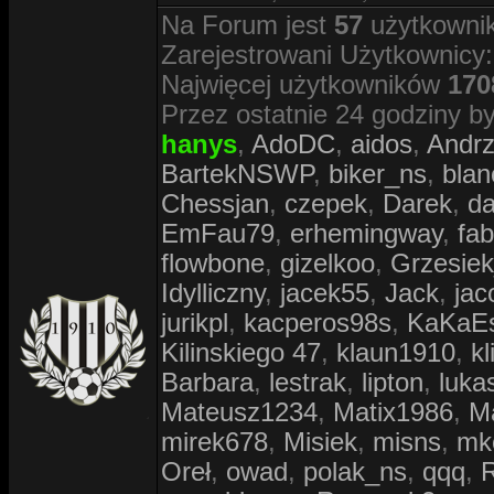
Na Forum jest
57
użytkownik
Zarejestrowani Użytkownicy
Najwięcej użytkowników
170
Przez ostatnie 24 godziny by
hanys
,
AdoDC
,
aidos
,
Andr
BartekNSWP
,
biker_ns
,
blan
Chessjan
,
czepek
,
Darek
,
d
EmFau79
,
erhemingway
,
fa
flowbone
,
gizelkoo
,
Grzesie
Idylliczny
,
jacek55
,
Jack
,
jac
jurikpl
,
kacperos98s
,
KaKaE
Kilinskiego 47
,
klaun1910
,
kl
Barbara
,
lestrak
,
lipton
,
luka
Mateusz1234
,
Matix1986
,
M
mirek678
,
Misiek
,
misns
,
mk
Oreł
,
owad
,
polak_ns
,
qqq
,
R