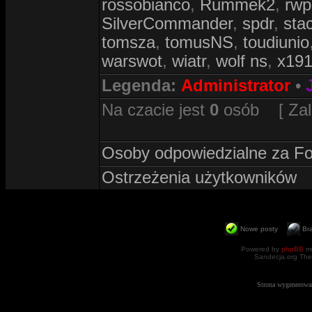
rossobianco
,
Rummek2
,
rwp
SilverCommander
,
spdr
,
sta
tomsza
,
tomusNS
,
toudiunio
warswot
,
wiatr
,
wolf ns
,
x19
Legenda:
Administrator
•
Na czacie jest
0
osób [ Zalog
Osoby odpowiedzialne za F
Ostrzeżenia użytkowników
Nowe posty
Br
Powered by
phpBB
mo
Sandecja.org The
Strona wygenerowa