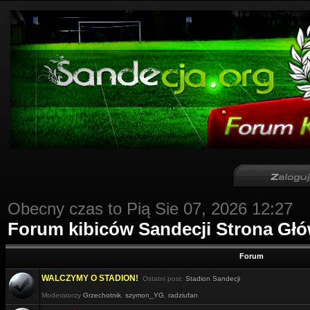
Obecny czas to Pią Sie 07, 2026 12:27
Forum kibiców Sandecji Strona Gł
Forum
WALCZYMY O STADION!
Ostatni post:
Stadion Sandecji
Moderatorzy
Grzechotnik
,
szymon_YG
,
radziufan