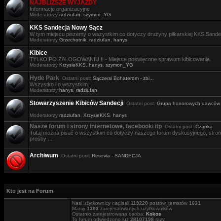
NAJBLIŻSZE WYJAZDY
Informacje organizacyjne
Moderatorzy
radziufan
,
szymon_YG
KKS Sandecja Nowy Sącz
W tym miejscu piszemy o wszystkim co dotyczy drużyny piłkarskiej KKS Sande
Moderatorzy
Grzechotnik
,
radziufan
,
hanys
Kibice
TYLKO PO ZALOGOWANIU !! - Miejsce poświęcone sprawom kibicowania.
Moderatorzy
KrzysieKKS
,
hanys
,
szymon_YG
Hyde Park
Ostatni post:
Sączersi Bohaterom - zbi...
Wszystko i o wszystkim...
Moderatorzy
hanys
,
radziufan
Stowarzyszenie Kibiców Sandecji
Ostatni post:
Grupa honorowych dawców .
Moderatorzy
radziufan
,
KrzysieKKS
,
hanys
Nasze forum i strony internetowe, facebooki itp
Ostatni post:
Czapka
Tutaj można pisać o wszystkim co dotyczy naszego forum dyskusyjnego, stron i
prośby ...
Archiwum
Ostatni post:
Resovia - SANDECJA
Kto jest na Forum
Nasi użytkownicy napisali
119220
postów, tematów
1631
Mamy
1303
zarejestrowanych użytkowników
Ostatnio zarejestrowana osoba:
Kokos
To forum odwiedzono już
28107198
razy