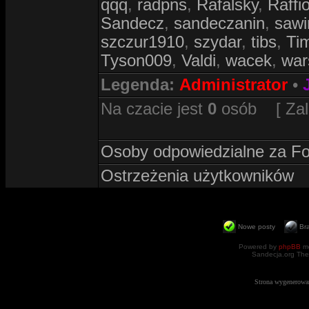
qqq
,
radpns
,
Rafalsky
,
Raffi
Sandecz
,
sandeczanin
,
sawi
szczur1910
,
szydar
,
tibs
,
Ti
Tyson009
,
Valdi
,
wacek
,
war
Legenda:
Administrator
•
Na czacie jest
0
osób [ Zalog
Osoby odpowiedzialne za F
Ostrzeżenia użytkowników
Nowe posty
Br
Powered by
phpBB
mo
Sandecja.org The
Strona wygenerowa