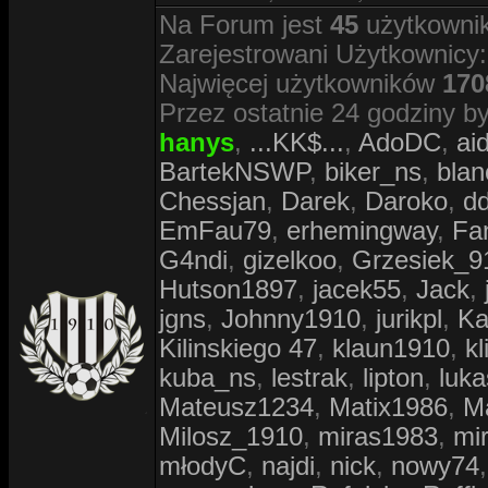
Na Forum jest
45
użytkownik
Zarejestrowani Użytkownicy
Najwięcej użytkowników
170
Przez ostatnie 24 godziny by
hanys
,
...KK$...
,
AdoDC
,
ai
BartekNSWP
,
biker_ns
,
blan
Chessjan
,
Darek
,
Daroko
,
d
EmFau79
,
erhemingway
,
Fa
G4ndi
,
gizelkoo
,
Grzesiek_9
Hutson1897
,
jacek55
,
Jack
,
jgns
,
Johnny1910
,
jurikpl
,
Ka
Kilinskiego 47
,
klaun1910
,
kl
kuba_ns
,
lestrak
,
lipton
,
luk
Mateusz1234
,
Matix1986
,
M
Milosz_1910
,
miras1983
,
mi
młodyC
,
najdi
,
nick
,
nowy74