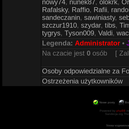
nowy74
,
nunek87
,
olokrk
,
Or
Rafalsky
,
Raffio
,
Rafii
,
rand
sandeczanin
,
sawiniasty
,
se
szczur1910
,
szydar
,
tibs
,
Ti
tygrys
,
Tyson009
,
Valdi
,
wac
Legenda:
Administrator
•
Na czacie jest
0
osób [ Zalog
Osoby odpowiedzialne za F
Ostrzeżenia użytkowników
Nowe posty
Br
Powered by
phpBB
mo
Sandecja.org The
Strona wygenerowa