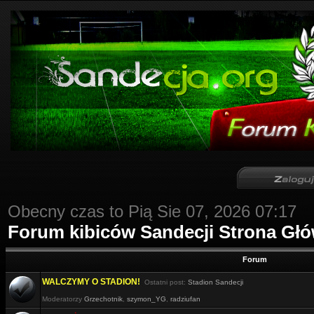
Obecny czas to Pią Sie 07, 2026 07:17
Forum kibiców Sandecji Strona Gł
Forum
WALCZYMY O STADION!
Ostatni post:
Stadion Sandecji
Moderatorzy
Grzechotnik
,
szymon_YG
,
radziufan