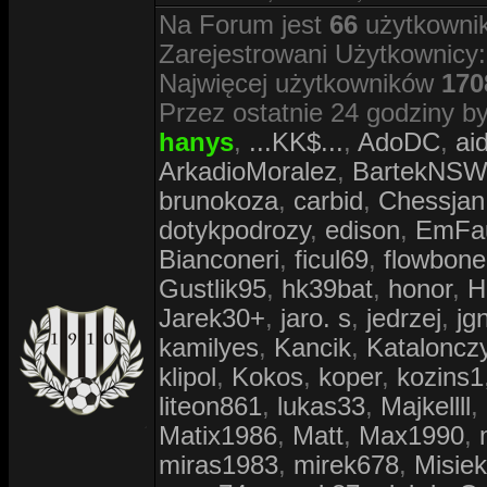
Na Forum jest
66
użytkownik
Zarejestrowani Użytkownicy
Najwięcej użytkowników
170
Przez ostatnie 24 godziny by
hanys
,
...KK$...
,
AdoDC
,
ai
ArkadioMoralez
,
BartekNS
brunokoza
,
carbid
,
Chessjan
dotykpodrozy
,
edison
,
EmFa
Bianconeri
,
ficul69
,
flowbone
Gustlik95
,
hk39bat
,
honor
,
H
Jarek30+
,
jaro. s
,
jedrzej
,
jg
kamilyes
,
Kancik
,
Kataloncz
klipol
,
Kokos
,
koper
,
kozins1
liteon861
,
lukas33
,
Majkellll
,
Matix1986
,
Matt
,
Max1990
,
miras1983
,
mirek678
,
Misiek