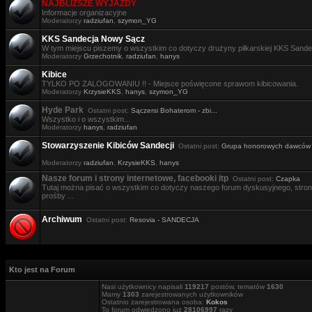
NAJBLIŻSZE WYJAZDY
Informacje organizacyjne
Moderatorzy
radziufan
,
szymon_YG
KKS Sandecja Nowy Sącz
W tym miejscu piszemy o wszystkim co dotyczy drużyny piłkarskiej KKS Sande
Moderatorzy
Grzechotnik
,
radziufan
,
hanys
Kibice
TYLKO PO ZALOGOWANIU !! - Miejsce poświęcone sprawom kibicowania.
Moderatorzy
KrzysieKKS
,
hanys
,
szymon_YG
Hyde Park
Ostatni post:
Sączersi Bohaterom - zbi...
Wszystko i o wszystkim...
Moderatorzy
hanys
,
radziufan
Stowarzyszenie Kibiców Sandecji
Ostatni post:
Grupa honorowych dawców .
Moderatorzy
radziufan
,
KrzysieKKS
,
hanys
Nasze forum i strony internetowe, facebooki itp
Ostatni post:
Czapka
Tutaj można pisać o wszystkim co dotyczy naszego forum dyskusyjnego, stron i
prośby ...
Archiwum
Ostatni post:
Resovia - SANDECJA
Kto jest na Forum
Nasi użytkownicy napisali
119217
postów, tematów
1630
Mamy
1303
zarejestrowanych użytkowników
Ostatnio zarejestrowana osoba:
Kokos
To forum odwiedzono już
28106997
razy