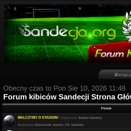
Obecny czas to Pon Sie 10, 2026 11:48
Forum kibiców Sandecji Strona Gł
Forum
WALCZYMY O STADION!
Ostatni post:
Stadion Sandecji
Moderatorzy
Grzechotnik
,
szymon_YG
,
radziufan