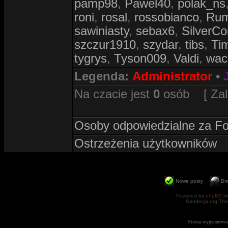
pamp98
,
Pawel40
,
polak_ns
roni
,
rosal
,
rossobianco
,
Ru
sawiniasty
,
sebax6
,
SilverC
szczur1910
,
szydar
,
tibs
,
Ti
tygrys
,
Tyson009
,
Valdi
,
wac
Legenda:
Administrator
•
Na czacie jest
0
osób [ Zalog
Osoby odpowiedzialne za F
Ostrzeżenia użytkowników
Nowe posty
Br
Powered by
phpBB
mo
Sandecja.org The
Strona wygenerowa