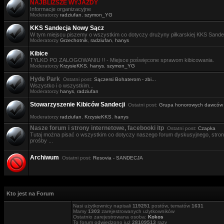
NAJBLIŻSZE WYJAZDY
Informacje organizacyjne
Moderatorzy
radziufan
,
szymon_YG
KKS Sandecja Nowy Sącz
W tym miejscu piszemy o wszystkim co dotyczy drużyny piłkarskiej KKS Sande
Moderatorzy
Grzechotnik
,
radziufan
,
hanys
Kibice
TYLKO PO ZALOGOWANIU !! - Miejsce poświęcone sprawom kibicowania.
Moderatorzy
KrzysieKKS
,
hanys
,
szymon_YG
Hyde Park
Ostatni post:
Sączersi Bohaterom - zbi...
Wszystko i o wszystkim...
Moderatorzy
hanys
,
radziufan
Stowarzyszenie Kibiców Sandecji
Ostatni post:
Grupa honorowych dawców .
Moderatorzy
radziufan
,
KrzysieKKS
,
hanys
Nasze forum i strony internetowe, facebooki itp
Ostatni post:
Czapka
Tutaj można pisać o wszystkim co dotyczy naszego forum dyskusyjnego, stron i
prośby ...
Archiwum
Ostatni post:
Resovia - SANDECJA
Kto jest na Forum
Nasi użytkownicy napisali
119251
postów, tematów
1631
Mamy
1303
zarejestrowanych użytkowników
Ostatnio zarejestrowana osoba:
Kokos
To forum odwiedzono już
28109513
razy