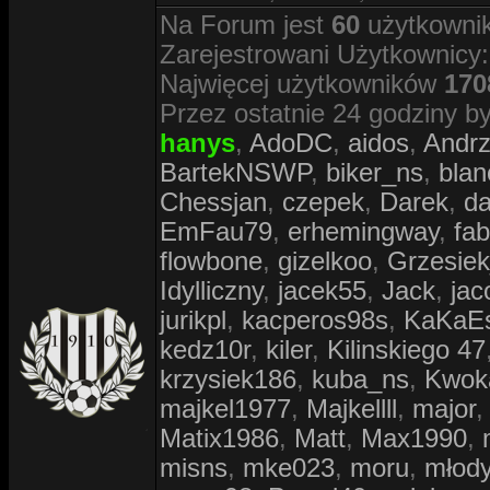
Na Forum jest
60
użytkownik
Zarejestrowani Użytkownicy
Najwięcej użytkowników
170
Przez ostatnie 24 godziny by
hanys
,
AdoDC
,
aidos
,
Andr
BartekNSWP
,
biker_ns
,
blan
Chessjan
,
czepek
,
Darek
,
d
EmFau79
,
erhemingway
,
fa
flowbone
,
gizelkoo
,
Grzesie
Idylliczny
,
jacek55
,
Jack
,
jac
jurikpl
,
kacperos98s
,
KaKaE
kedz10r
,
kiler
,
Kilinskiego 47
krzysiek186
,
kuba_ns
,
Kwok
majkel1977
,
Majkellll
,
major
Matix1986
,
Matt
,
Max1990
,
misns
,
mke023
,
moru
,
młod