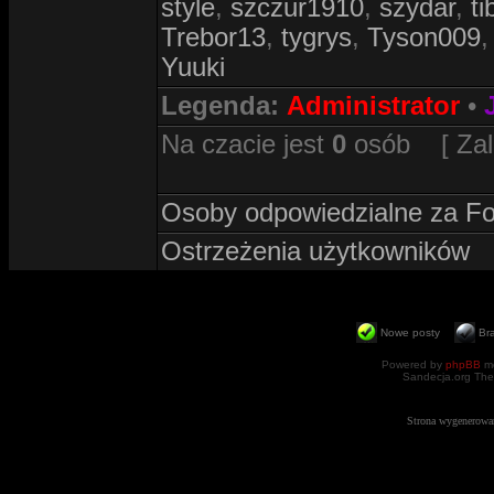
style
,
szczur1910
,
szydar
,
ti
Trebor13
,
tygrys
,
Tyson009
Yuuki
Legenda:
Administrator
•
Na czacie jest
0
osób [ Zalog
Osoby odpowiedzialne za F
Ostrzeżenia użytkowników
Nowe posty
Br
Powered by
phpBB
mo
Sandecja.org The
Strona wygenerowa