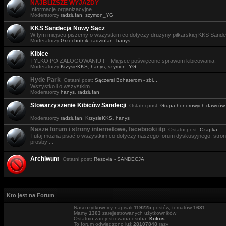
NAJBLIŻSZE WYJAZDY
Informacje organizacyjne
Moderatorzy
radziufan
,
szymon_YG
KKS Sandecja Nowy Sącz
W tym miejscu piszemy o wszystkim co dotyczy drużyny piłkarskiej KKS Sande
Moderatorzy
Grzechotnik
,
radziufan
,
hanys
Kibice
TYLKO PO ZALOGOWANIU !! - Miejsce poświęcone sprawom kibicowania.
Moderatorzy
KrzysieKKS
,
hanys
,
szymon_YG
Hyde Park
Ostatni post:
Sączersi Bohaterom - zbi...
Wszystko i o wszystkim...
Moderatorzy
hanys
,
radziufan
Stowarzyszenie Kibiców Sandecji
Ostatni post:
Grupa honorowych dawców .
Moderatorzy
radziufan
,
KrzysieKKS
,
hanys
Nasze forum i strony internetowe, facebooki itp
Ostatni post:
Czapka
Tutaj można pisać o wszystkim co dotyczy naszego forum dyskusyjnego, stron i
prośby ...
Archiwum
Ostatni post:
Resovia - SANDECJA
Kto jest na Forum
Nasi użytkownicy napisali
119225
postów, tematów
1631
Mamy
1303
zarejestrowanych użytkowników
Ostatnio zarejestrowana osoba:
Kokos
To forum odwiedzono już
28107848
razy