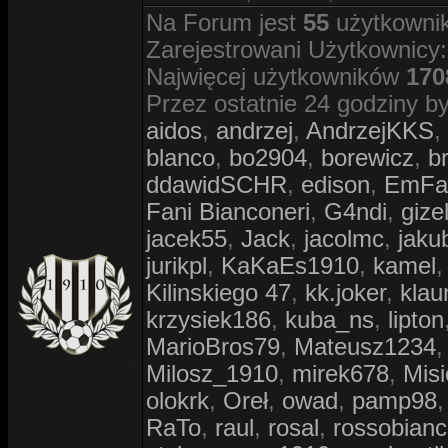
Na Forum jest
55
użytkownik
Zarejestrowani Użytkownicy:
Najwięcej użytkowników
170
Przez ostatnie 24 godziny by
aidos
,
andrzej
,
AndrzejKKS
,
blanco
,
bo2904
,
borewicz
,
b
ddawidSCHR
,
edison
,
EmFa
Fani Bianconeri
,
G4ndi
,
gize
jacek55
,
Jack
,
jacolmc
,
jaku
jurikpl
,
KaKaEs1910
,
kamel
Kilinskiego 47
,
kk.joker
,
klau
krzysiek186
,
kuba_ns
,
lipton
MarioBros79
,
Mateusz1234
Milosz_1910
,
mirek678
,
Misi
olokrk
,
Oreł
,
owad
,
pamp98
RaTo
,
raul
,
rosal
,
rossobian