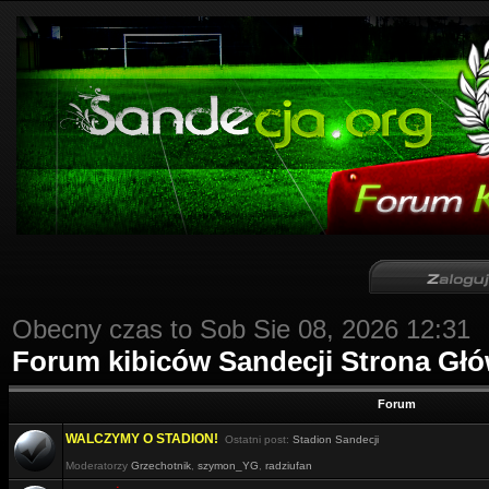
Obecny czas to Sob Sie 08, 2026 12:31
Forum kibiców Sandecji Strona Gł
Forum
WALCZYMY O STADION!
Ostatni post:
Stadion Sandecji
Moderatorzy
Grzechotnik
,
szymon_YG
,
radziufan