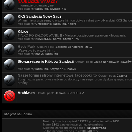
NAJBLIŻSZE WYJAZDY
Informacje organizacyjne
Moderatorzy
radziufan
,
szymon_YG
KKS Sandecja Nowy Sącz
W tym miejscu piszemy o wszystkim co dotyczy drużyny piłkarskiej KKS Sande
Moderatorzy
Grzechotnik
,
radziufan
,
hanys
Kibice
TYLKO PO ZALOGOWANIU !! - Miejsce poświęcone sprawom kibicowania.
Moderatorzy
KrzysieKKS
,
hanys
,
szymon_YG
Hyde Park
Ostatni post:
Sączersi Bohaterom - zbi...
Wszystko i o wszystkim...
Moderatorzy
hanys
,
radziufan
Stowarzyszenie Kibiców Sandecji
Ostatni post:
Grupa honorowych dawców .
Moderatorzy
radziufan
,
KrzysieKKS
,
hanys
Nasze forum i strony internetowe, facebooki itp
Ostatni post:
Czapka
Tutaj można pisać o wszystkim co dotyczy naszego forum dyskusyjnego, stron i
prośby ...
Archiwum
Ostatni post:
Resovia - SANDECJA
Kto jest na Forum
Nasi użytkownicy napisali
119211
postów, tematów
1630
Mamy
1302
zarejestrowanych użytkowników
Ostatnio zarejestrowana osoba:
szuszarrraaa
To forum odwiedzono już
28106048
razy