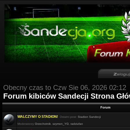
Obecny czas to Czw Sie 06, 2026 02:12
Forum kibiców Sandecji Strona Gł
Forum
WALCZYMY O STADION!
Ostatni post:
Stadion Sandecji
Moderatorzy
Grzechotnik
,
szymon_YG
,
radziufan