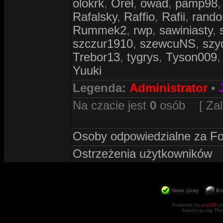
olokrk
,
Oreł
,
owad
,
pamp98
Rafalsky
,
Raffio
,
Rafii
,
rand
Rummek2
,
rwp
,
sawiniasty
,
szczur1910
,
szewcuNS
,
szy
Trebor13
,
tygrys
,
Tyson009
Yuuki
Legenda:
Administrator
•
Na czacie jest
0
osób [ Zalog
Osoby odpowiedzialne za F
Ostrzeżenia użytkowników
Nowe posty
Br
Powered by
phpBB
mo
Sandecja.org The