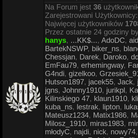
Na Forum jest
36
użytkownik
Zarejestrowani Użytkownicy
Najwięcej użytkowników
170
Przez ostatnie 24 godziny by
hanys
,
...KK$...
,
AdoDC
,
ai
BartekNSWP
,
biker_ns
,
blan
Chessjan
,
Darek
,
Daroko
,
d
EmFau79
,
erhemingway
,
Fa
G4ndi
,
gizelkoo
,
Grzesiek_9
Hutson1897
,
jacek55
,
Jack
,
jgns
,
Johnny1910
,
jurikpl
,
Ka
Kilinskiego 47
,
klaun1910
,
kl
kuba_ns
,
lestrak
,
lipton
,
luk
Mateusz1234
,
Matix1986
,
M
Milosz_1910
,
miras1983
,
mi
młodyC
,
najdi
,
nick
,
nowy74