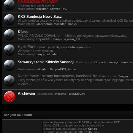
NAJBLIŻSZE WYJAZDY
Informacje organizacyjne
Moderatorzy
radziufan
,
szymon_YG
KKS Sandecja Nowy Sącz
W tym miejscu piszemy o wszystkim co dotyczy drużyny piłkarskiej KKS Sande
Moderatorzy
Grzechotnik
,
radziufan
,
hanys
Kibice
TYLKO PO ZALOGOWANIU !! - Miejsce poświęcone sprawom kibicowania.
Moderatorzy
KrzysieKKS
,
hanys
,
szymon_YG
Hyde Park
Ostatni post:
Sączersi Bohaterom - zbi...
Wszystko i o wszystkim...
Moderatorzy
hanys
,
radziufan
Stowarzyszenie Kibiców Sandecji
Ostatni post:
Grupa honorowych dawców .
Moderatorzy
radziufan
,
KrzysieKKS
,
hanys
Nasze forum i strony internetowe, facebooki itp
Ostatni post:
Czapka
Tutaj można pisać o wszystkim co dotyczy naszego forum dyskusyjnego, stron i
prośby ...
Archiwum
Ostatni post:
Resovia - SANDECJA
Kto jest na Forum
Nasi użytkownicy napisali
119220
postów, tematów
1631
Mamy
1303
zarejestrowanych użytkowników
Ostatnio zarejestrowana osoba:
Kokos
To forum odwiedzono już
28107187
razy