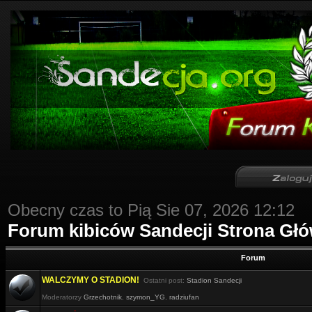
Obecny czas to Pią Sie 07, 2026 12:12
Forum kibiców Sandecji Strona Gł
Forum
WALCZYMY O STADION!
Ostatni post:
Stadion Sandecji
Moderatorzy
Grzechotnik
,
szymon_YG
,
radziufan