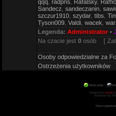
qqq
,
radpns
,
Rafalsky
,
Raffi
Sandecz
,
sandeczanin
,
sawi
szczur1910
,
szydar
,
tibs
,
Ti
Tyson009
,
Valdi
,
wacek
,
war
Legenda:
Administrator
•
Na czacie jest
0
osób [ Zalog
Osoby odpowiedzialne za F
Ostrzeżenia użytkowników
Nowe posty
Br
Powered by
phpBB
mo
Sandecja.org The
Strona wygenerowa