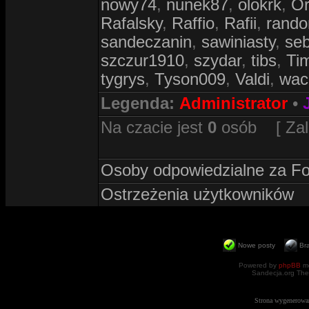
nowy74
,
nunek87
,
olokrk
,
Or
Rafalsky
,
Raffio
,
Rafii
,
rand
sandeczanin
,
sawiniasty
,
se
szczur1910
,
szydar
,
tibs
,
Ti
tygrys
,
Tyson009
,
Valdi
,
wac
Legenda:
Administrator
•
Na czacie jest
0
osób [ Zalog
Osoby odpowiedzialne za F
Ostrzeżenia użytkowników
Nowe posty
Br
Powered by
phpBB
mo
Sandecja.org The
Strona wygenerowa