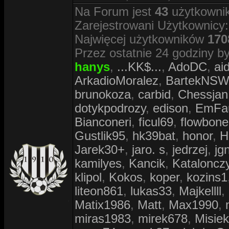
Na Forum jest
43
użytkownik
Zarejestrowani Użytkownicy:
Najwięcej użytkowników
170
Przez ostatnie 24 godziny by
hanys
,
...KK$...
,
AdoDC
,
ai
ArkadioMoralez
,
BartekNS
brunokoza
,
carbid
,
Chessjan
dotykpodrozy
,
edison
,
EmFa
Bianconeri
,
ficul69
,
flowbone
Gustlik95
,
hk39bat
,
honor
,
H
Jarek30+
,
jaro. s
,
jedrzej
,
jg
kamilyes
,
Kancik
,
Kataloncz
klipol
,
Kokos
,
koper
,
kozins1
liteon861
,
lukas33
,
Majkellll
,
Matix1986
,
Matt
,
Max1990
,
miras1983
,
mirek678
,
Misiek