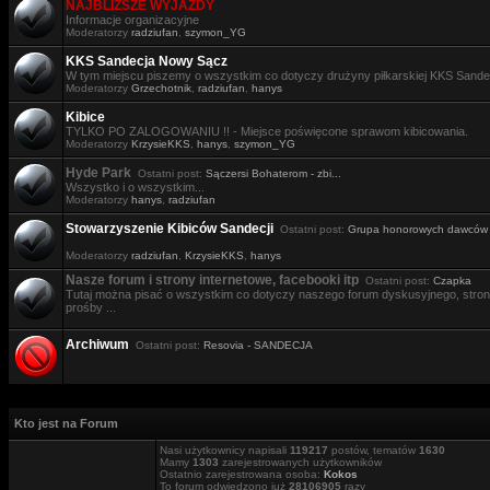
NAJBLIŻSZE WYJAZDY
Informacje organizacyjne
Moderatorzy
radziufan
,
szymon_YG
KKS Sandecja Nowy Sącz
W tym miejscu piszemy o wszystkim co dotyczy drużyny piłkarskiej KKS Sande
Moderatorzy
Grzechotnik
,
radziufan
,
hanys
Kibice
TYLKO PO ZALOGOWANIU !! - Miejsce poświęcone sprawom kibicowania.
Moderatorzy
KrzysieKKS
,
hanys
,
szymon_YG
Hyde Park
Ostatni post:
Sączersi Bohaterom - zbi...
Wszystko i o wszystkim...
Moderatorzy
hanys
,
radziufan
Stowarzyszenie Kibiców Sandecji
Ostatni post:
Grupa honorowych dawców .
Moderatorzy
radziufan
,
KrzysieKKS
,
hanys
Nasze forum i strony internetowe, facebooki itp
Ostatni post:
Czapka
Tutaj można pisać o wszystkim co dotyczy naszego forum dyskusyjnego, stron i
prośby ...
Archiwum
Ostatni post:
Resovia - SANDECJA
Kto jest na Forum
Nasi użytkownicy napisali
119217
postów, tematów
1630
Mamy
1303
zarejestrowanych użytkowników
Ostatnio zarejestrowana osoba:
Kokos
To forum odwiedzono już
28106905
razy