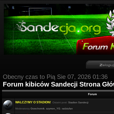
Obecny czas to Pią Sie 07, 2026 01:36
Forum kibiców Sandecji Strona Gł
Forum
WALCZYMY O STADION!
Ostatni post:
Stadion Sandecji
Moderatorzy
Grzechotnik
,
szymon_YG
,
radziufan