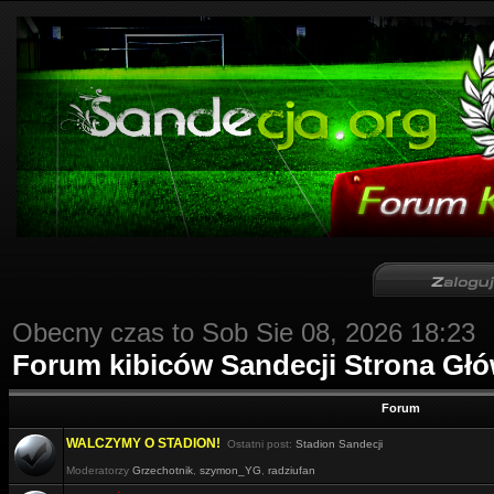
Obecny czas to Sob Sie 08, 2026 18:23
Forum kibiców Sandecji Strona Gł
Forum
WALCZYMY O STADION!
Ostatni post:
Stadion Sandecji
Moderatorzy
Grzechotnik
,
szymon_YG
,
radziufan