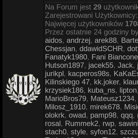
Na Forum jest
29
użytkownik
Zarejestrowani Użytkownicy
Najwięcej użytkowników
170
Przez ostatnie 24 godziny by
aidos
,
andrzej
,
arek88
,
Bar
Chessjan
,
ddawidSCHR
,
dot
Fanatyk1980
,
Fani Biancone
Hutson1897
,
jacek55
,
Jack
,
jurikpl
,
kacperos98s
,
KaKaE
Kilinskiego 47
,
kk.joker
,
klau
krzysiek186
,
kuba_ns
,
lipton
MarioBros79
,
Mateusz1234
Milosz_1910
,
mirek678
,
Misi
olokrk
,
owad
,
pamp98
,
qqq
,
rosal
,
Rummek2
,
rwp
,
sawin
stach0
,
style
,
syfon12
,
szcz