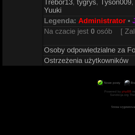
Trebor13
,
tygrys
,
Tyson009
Yuuki
Legenda:
Administrator
•
Na czacie jest
0
osób [ Zalog
Osoby odpowiedzialne za F
Ostrzeżenia użytkowników
Nowe posty
Br
Powered by
phpBB
mo
Sandecja.org The
Strona wygenerowa