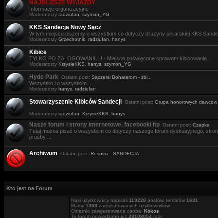
NAJBLIŻSZE WYJAZDY
Informacje organizacyjne
Moderatorzy
radziufan
,
szymon_YG
KKS Sandecja Nowy Sącz
W tym miejscu piszemy o wszystkim co dotyczy drużyny piłkarskiej KKS Sande
Moderatorzy
Grzechotnik
,
radziufan
,
hanys
Kibice
TYLKO PO ZALOGOWANIU !! - Miejsce poświęcone sprawom kibicowania.
Moderatorzy
KrzysieKKS
,
hanys
,
szymon_YG
Hyde Park
Ostatni post:
Sączersi Bohaterom - zbi...
Wszystko i o wszystkim...
Moderatorzy
hanys
,
radziufan
Stowarzyszenie Kibiców Sandecji
Ostatni post:
Grupa honorowych dawców .
Moderatorzy
radziufan
,
KrzysieKKS
,
hanys
Nasze forum i strony internetowe, facebooki itp
Ostatni post:
Czapka
Tutaj można pisać o wszystkim co dotyczy naszego forum dyskusyjnego, stron i
prośby ...
Archiwum
Ostatni post:
Resovia - SANDECJA
Kto jest na Forum
Nasi użytkownicy napisali
119228
postów, tematów
1631
Mamy
1303
zarejestrowanych użytkowników
Ostatnio zarejestrowana osoba:
Kokos
To forum odwiedzono już
28108054
razy