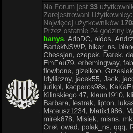
Na Forum jest
33
użytkownik
Zarejestrowani Użytkownicy:
Najwięcej użytkowników
170
Przez ostatnie 24 godziny by
hanys
,
AdoDC
,
aidos
,
Andr
BartekNSWP
,
biker_ns
,
blan
Chessjan
,
czepek
,
Darek
,
d
EmFau79
,
erhemingway
,
fa
flowbone
,
gizelkoo
,
Grzesie
Idylliczny
,
jacek55
,
Jack
,
jac
jurikpl
,
kacperos98s
,
KaKaE
Kilinskiego 47
,
klaun1910
,
kl
Barbara
,
lestrak
,
lipton
,
luka
Mateusz1234
,
Matix1986
,
M
mirek678
,
Misiek
,
misns
,
mk
Oreł
,
owad
,
polak_ns
,
qqq
,
R