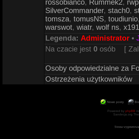
rossobianco
,
Rummek2
,
rwp
SilverCommander
,
stach0
,
s
tomsza
,
tomusNS
,
toudiunio
warswot
,
wiatr
,
wolf ns
,
x19
Legenda:
Administrator
•
Na czacie jest
0
osób [ Zalog
Osoby odpowiedzialne za F
Ostrzeżenia użytkowników
Nowe posty
Br
Powered by
phpBB
mo
Sandecja.org The
Strona wygenerowa