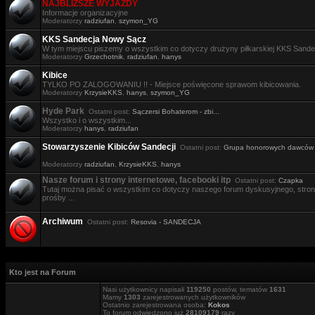
NAJBLIŻSZE WYJAZDY
Informacje organizacyjne
Moderatorzy
radziufan
,
szymon_YG
KKS Sandecja Nowy Sącz
W tym miejscu piszemy o wszystkim co dotyczy drużyny piłkarskiej KKS Sande
Moderatorzy
Grzechotnik
,
radziufan
,
hanys
Kibice
TYLKO PO ZALOGOWANIU !! - Miejsce poświęcone sprawom kibicowania.
Moderatorzy
KrzysieKKS
,
hanys
,
szymon_YG
Hyde Park
Ostatni post:
Sączersi Bohaterom - zbi...
Wszystko i o wszystkim...
Moderatorzy
hanys
,
radziufan
Stowarzyszenie Kibiców Sandecji
Ostatni post:
Grupa honorowych dawców .
Moderatorzy
radziufan
,
KrzysieKKS
,
hanys
Nasze forum i strony internetowe, facebooki itp
Ostatni post:
Czapka
Tutaj można pisać o wszystkim co dotyczy naszego forum dyskusyjnego, stron i
prośby ...
Archiwum
Ostatni post:
Resovia - SANDECJA
Kto jest na Forum
Nasi użytkownicy napisali
119250
postów, tematów
1631
Mamy
1303
zarejestrowanych użytkowników
Ostatnio zarejestrowana osoba:
Kokos
To forum odwiedzono już
28109179
razy