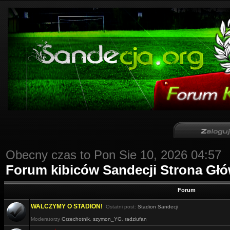
Obecny czas to Pon Sie 10, 2026 04:57
Forum kibiców Sandecji Strona Gł
Forum
WALCZYMY O STADION!
Ostatni post:
Stadion Sandecji
Moderatorzy
Grzechotnik
,
szymon_YG
,
radziufan