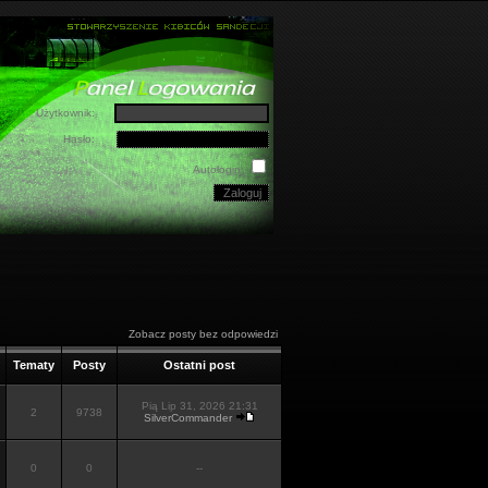
Użytkownik:
Hasło:
Autologin:
Zobacz posty bez odpowiedzi
Tematy
Posty
Ostatni post
Pią Lip 31, 2026 21:31
2
9738
SilverCommander
0
0
--