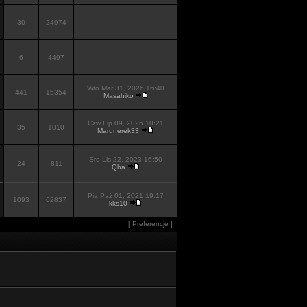
30
24974
--
6
4497
--
Wto Mar 31, 2026 16:40
441
15354
Masahiko
Czw Lip 09, 2026 10:21
35
1010
Marunerek33
Sro Lis 22, 2023 16:50
24
811
Qba
Pią Paź 01, 2021 19:17
1093
62837
kks10
[
Preferencje
]