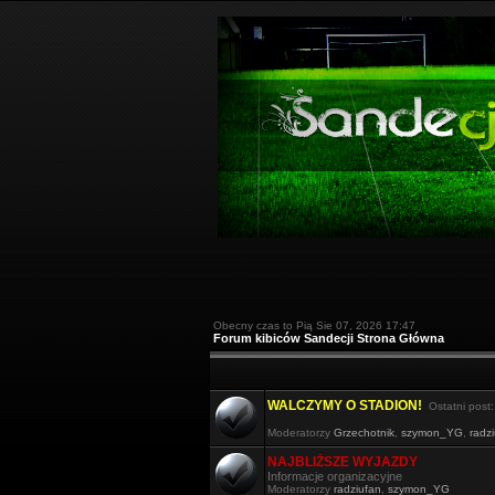
Obecny czas to Pią Sie 07, 2026 17:47
Forum kibiców Sandecji Strona Główna
WALCZYMY O STADION!
Ostatni post
Moderatorzy
Grzechotnik
,
szymon_YG
,
radz
NAJBLIŻSZE WYJAZDY
Informacje organizacyjne
Moderatorzy
radziufan
,
szymon_YG