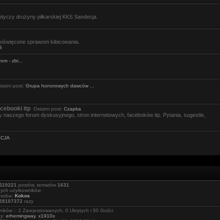
tyczy drużyny piłkarskiej KKS Sandecja.
święcone sprawom kibicowania.
G
om - zbi...
atni post:
Grupa honorowych dawców ...
cebooki itp
Ostatni post:
Czapka
 naszego forum dyskusyjnego, stron internetowych, faceboków itp. Pytania, sugestie,
ECJA
119221
postów, tematów
1631
nych użytkowników
osoba:
Kokos
28107372
razy
ików :: 2 Zarejestrowanych, 0 Ukrytych i 50 Gości
cy:
erhemingway
,
x1910x