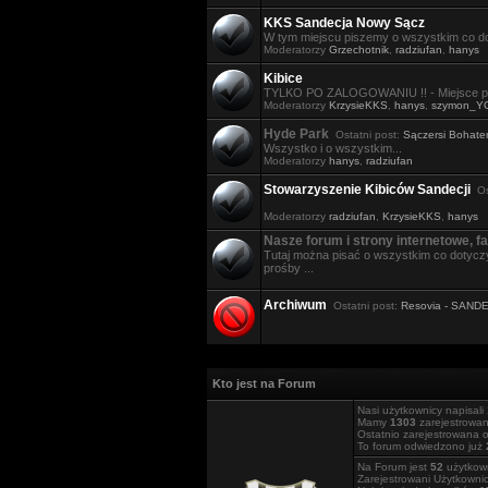
KKS Sandecja Nowy Sącz
W tym miejscu piszemy o wszystkim co do
Moderatorzy
Grzechotnik
,
radziufan
,
hanys
Kibice
TYLKO PO ZALOGOWANIU !! - Miejsce po
Moderatorzy
KrzysieKKS
,
hanys
,
szymon_Y
Hyde Park
Ostatni post:
Sączersi Bohater
Wszystko i o wszystkim...
Moderatorzy
hanys
,
radziufan
Stowarzyszenie Kibiców Sandecji
Ost
Moderatorzy
radziufan
,
KrzysieKKS
,
hanys
Nasze forum i strony internetowe, fa
Tutaj można pisać o wszystkim co dotyczy
prośby ...
Archiwum
Ostatni post:
Resovia - SAND
Kto jest na Forum
Nasi użytkownicy napisali
Mamy
1303
zarejestrowa
Ostatnio zarejestrowana 
To forum odwiedzono już
Na Forum jest
52
użytkown
Zarejestrowani Użytkowni