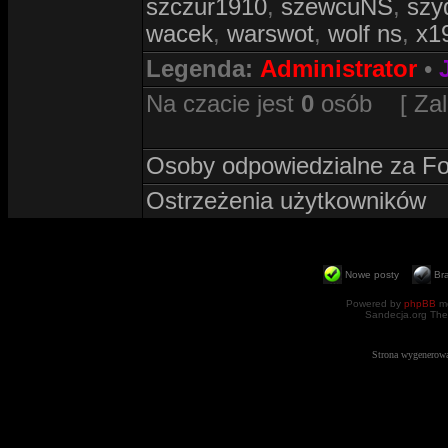
szczur1910
,
szewcuNS
,
szy
wacek
,
warswot
,
wolf ns
,
x1
Legenda:
Administrator
•
Na czacie jest
0
osób [ Zalog
Osoby odpowiedzialne za F
Ostrzeżenia użytkowników
Nowe posty
Br
Powered by
phpBB
mo
Sandecja.org The
Strona wygenerowa