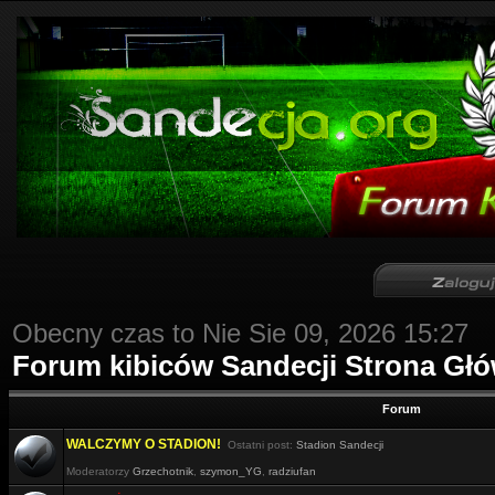
Obecny czas to Nie Sie 09, 2026 15:27
Forum kibiców Sandecji Strona Gł
Forum
WALCZYMY O STADION!
Ostatni post:
Stadion Sandecji
Moderatorzy
Grzechotnik
,
szymon_YG
,
radziufan