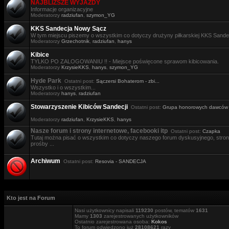
NAJBLIŻSZE WYJAZDY
Informacje organizacyjne
Moderatorzy
radziufan
,
szymon_YG
KKS Sandecja Nowy Sącz
W tym miejscu piszemy o wszystkim co dotyczy drużyny piłkarskiej KKS Sande
Moderatorzy
Grzechotnik
,
radziufan
,
hanys
Kibice
TYLKO PO ZALOGOWANIU !! - Miejsce poświęcone sprawom kibicowania.
Moderatorzy
KrzysieKKS
,
hanys
,
szymon_YG
Hyde Park
Ostatni post:
Sączersi Bohaterom - zbi...
Wszystko i o wszystkim...
Moderatorzy
hanys
,
radziufan
Stowarzyszenie Kibiców Sandecji
Ostatni post:
Grupa honorowych dawców .
Moderatorzy
radziufan
,
KrzysieKKS
,
hanys
Nasze forum i strony internetowe, facebooki itp
Ostatni post:
Czapka
Tutaj można pisać o wszystkim co dotyczy naszego forum dyskusyjnego, stron i
prośby ...
Archiwum
Ostatni post:
Resovia - SANDECJA
Kto jest na Forum
Nasi użytkownicy napisali
119230
postów, tematów
1631
Mamy
1303
zarejestrowanych użytkowników
Ostatnio zarejestrowana osoba:
Kokos
To forum odwiedzono już
28108621
razy