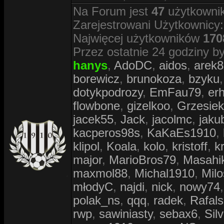
Na Forum jest
47
użytkownik
Zarejestrowani Użytkownicy
Najwięcej użytkowników
170
Przez ostatnie 24 godziny by
hanys
,
AdoDC
,
aidos
,
arek8
borewicz
,
brunokoza
,
bzyku
dotykpodrozy
,
EmFau79
,
er
flowbone
,
gizelkoo
,
Grzesie
jacek55
,
Jack
,
jacolmc
,
jaku
kacperos98s
,
KaKaEs1910
,
klipol
,
Koala
,
kolo
,
kristoff
,
k
major
,
MarioBros79
,
Masahi
maxmol88
,
Michal1910
,
Mil
młodyC
,
najdi
,
nick
,
nowy74
polak_ns
,
qqq
,
radek
,
Rafals
rwp
,
sawiniasty
,
sebax6
,
Sil