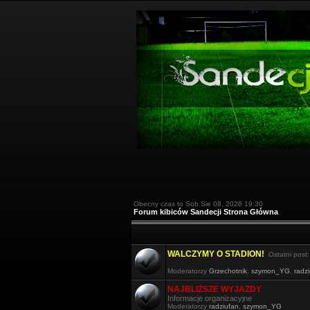
Obecny czas to Sob Sie 08, 2026 19:30
Forum kibiców Sandecji Strona Główna
WALCZYMY O STADION!
Ostatni post
Moderatorzy
Grzechotnik
,
szymon_YG
,
radz
NAJBLIŻSZE WYJAZDY
Informacje organizacyjne
Moderatorzy
radziufan
,
szymon_YG