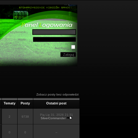
Użytkownik:
Hasło:
Autologin:
Zobacz posty bez odpowiedzi
Tematy
Posty
Ostatni post
Pią Lip 31, 2026 21:31
2
9738
SilverCommander
0
0
--