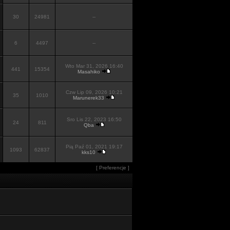
30
24981
--
6
4497
--
Wto Mar 31, 2026 16:40
441
15354
Masahiko
Czw Lip 09, 2026 10:21
35
1010
Marunerek33
Sro Lis 22, 2023 16:50
24
811
Qba
Pią Paź 01, 2021 19:17
1093
62837
kks10
[
Preferencje
]