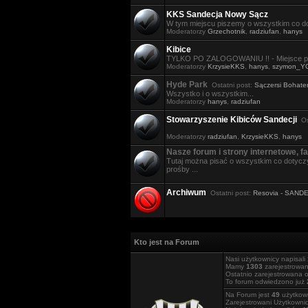
KKS Sandecja Nowy Sącz
W tym miejscu piszemy o wszystkim co do
Moderatorzy
Grzechotnik
,
radziufan
,
hanys
Kibice
TYLKO PO ZALOGOWANIU !! - Miejsce po
Moderatorzy
KrzysieKKS
,
hanys
,
szymon_Y
Hyde Park
Ostatni post:
Sączersi Bohater
Wszystko i o wszystkim...
Moderatorzy
hanys
,
radziufan
Stowarzyszenie Kibiców Sandecji
Ost
Moderatorzy
radziufan
,
KrzysieKKS
,
hanys
Nasze forum i strony internetowe, fa
Tutaj można pisać o wszystkim co dotyczy
prośby ...
Archiwum
Ostatni post:
Resovia - SAND
Kto jest na Forum
Nasi użytkownicy napisali
Mamy
1303
zarejestrowa
Ostatnio zarejestrowana 
To forum odwiedzono już
Na Forum jest
49
użytkown
Zarejestrowani Użytkowni