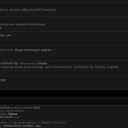
tyczy drużyny piłkarskiej KKS Sandecja.
święcone sprawom kibicowania.
G
om - zbi...
atni post:
Grupa honorowych dawców ...
cebooki itp
Ostatni post:
Czapka
 naszego forum dyskusyjnego, stron internetowych, faceboków itp. Pytania, sugestie,
ECJA
119228
postów, tematów
1631
nych użytkowników
osoba:
Kokos
28108086
razy
ików :: 3 Zarejestrowanych, 0 Ukrytych i 46 Gości
cy:
dotykpodrozy
,
kamilyes
,
qqq