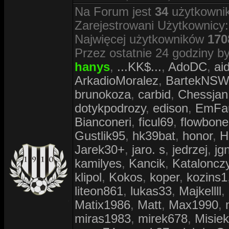
Na Forum jest
34
użytkownik
Zarejestrowani Użytkownicy
Najwięcej użytkowników
170
Przez ostatnie 24 godziny by
hanys
,
...KK$...
,
AdoDC
,
ai
ArkadioMoralez
,
BartekNS
brunokoza
,
carbid
,
Chessjan
dotykpodrozy
,
edison
,
EmFa
Bianconeri
,
ficul69
,
flowbone
Gustlik95
,
hk39bat
,
honor
,
H
Jarek30+
,
jaro. s
,
jedrzej
,
jg
kamilyes
,
Kancik
,
Kataloncz
klipol
,
Kokos
,
koper
,
kozins1
liteon861
,
lukas33
,
Majkellll
,
Matix1986
,
Matt
,
Max1990
,
miras1983
,
mirek678
,
Misiek