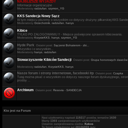
NAJBLIŻSZE WYJAZDY
Informacje organizacyjne
Moderatorzy
radziufan
,
szymon_YG
KKS Sandecja Nowy Sącz
W tym miejscu piszemy o wszystkim co dotyczy drużyny piłkarskiej KKS Sande
Moderatorzy
Grzechotnik
,
radziufan
,
hanys
Kibice
TYLKO PO ZALOGOWANIU !! - Miejsce poświęcone sprawom kibicowania.
Moderatorzy
KrzysieKKS
,
hanys
,
szymon_YG
Hyde Park
Ostatni post:
Sączersi Bohaterom - zbi...
Wszystko i o wszystkim...
Moderatorzy
hanys
,
radziufan
Stowarzyszenie Kibiców Sandecji
Ostatni post:
Grupa honorowych dawców .
Moderatorzy
radziufan
,
KrzysieKKS
,
hanys
Nasze forum i strony internetowe, facebooki itp
Ostatni post:
Czapka
Tutaj można pisać o wszystkim co dotyczy naszego forum dyskusyjnego, stron i
prośby ...
Archiwum
Ostatni post:
Resovia - SANDECJA
Kto jest na Forum
Nasi użytkownicy napisali
119217
postów, tematów
1630
Mamy
1303
zarejestrowanych użytkowników
Ostatnio zarejestrowana osoba:
Kokos
To forum odwiedzono już
28106959
razy