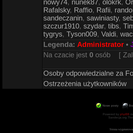
nowy74
,
nunek87
,
olokrk
,
Or
Rafalsky
,
Raffio
,
Rafii
,
rand
sandeczanin
,
sawiniasty
,
se
szczur1910
,
szydar
,
tibs
,
Ti
tygrys
,
Tyson009
,
Valdi
,
wac
Legenda:
Administrator
•
Na czacie jest
0
osób [ Zalog
Osoby odpowiedzialne za F
Ostrzeżenia użytkowników
Nowe posty
Br
Powered by
phpBB
mo
Sandecja.org The
Strona wygenerowa