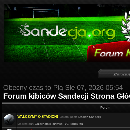
Obecny czas to Pią Sie 07, 2026 05:54
Forum kibiców Sandecji Strona Gł
Forum
WALCZYMY O STADION!
Ostatni post:
Stadion Sandecji
Moderatorzy
Grzechotnik
,
szymon_YG
,
radziufan