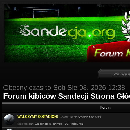
Obecny czas to Sob Sie 08, 2026 12:38
Forum kibiców Sandecji Strona Gł
Forum
WALCZYMY O STADION!
Ostatni post:
Stadion Sandecji
Moderatorzy
Grzechotnik
,
szymon_YG
,
radziufan