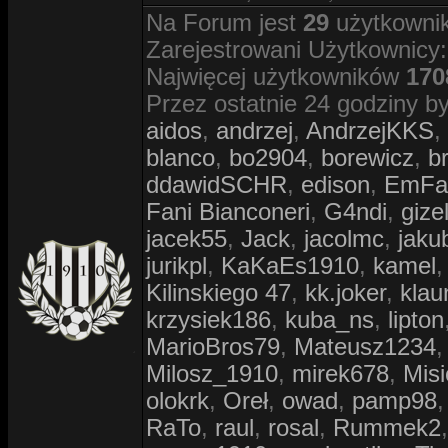
Na Forum jest
29
użytkownik
Zarejestrowani Użytkownicy
Najwięcej użytkowników
170
Przez ostatnie 24 godziny by
aidos
,
andrzej
,
AndrzejKKS
,
blanco
,
bo2904
,
borewicz
,
b
ddawidSCHR
,
edison
,
EmFa
Fani Bianconeri
,
G4ndi
,
gize
jacek55
,
Jack
,
jacolmc
,
jaku
jurikpl
,
KaKaEs1910
,
kamel
Kilinskiego 47
,
kk.joker
,
klau
krzysiek186
,
kuba_ns
,
lipton
MarioBros79
,
Mateusz1234
Milosz_1910
,
mirek678
,
Misi
olokrk
,
Oreł
,
owad
,
pamp98
RaTo
,
raul
,
rosal
,
Rummek2