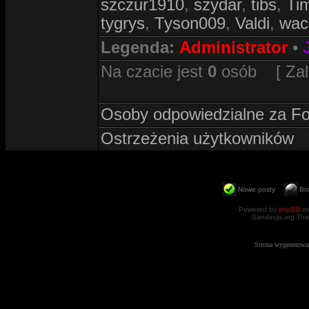
szczur1910
,
szydar
,
tibs
,
Ti
tygrys
,
Tyson009
,
Valdi
,
wac
Legenda:
Administrator
•
Na czacie jest
0
osób [ Zalog
Osoby odpowiedzialne za F
Ostrzeżenia użytkowników
Nowe posty
Br
Powered by
phpBB
mo
Sandecja.org The
Strona wygenerowa