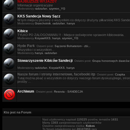
NAJBLIŻSZE WYJAZDY
Informacje organizacyjne
Moderatorzy
radziufan
,
szymon_YG
KKS Sandecja Nowy Sącz
W tym miejscu piszemy o wszystkim co dotyczy drużyny piłkarskiej KKS Sande
Moderatorzy
Grzechotnik
,
radziufan
,
hanys
Kibice
TYLKO PO ZALOGOWANIU !! - Miejsce poświęcone sprawom kibicowania.
Moderatorzy
KrzysieKKS
,
hanys
,
szymon_YG
Hyde Park
Ostatni post:
Sączersi Bohaterom - zbi...
Wszystko i o wszystkim...
Moderatorzy
hanys
,
radziufan
Stowarzyszenie Kibiców Sandecji
Ostatni post:
Grupa honorowych dawców .
Moderatorzy
radziufan
,
KrzysieKKS
,
hanys
Nasze forum i strony internetowe, facebooki itp
Ostatni post:
Czapka
Tutaj można pisać o wszystkim co dotyczy naszego forum dyskusyjnego, stron i
prośby ...
Archiwum
Ostatni post:
Resovia - SANDECJA
Kto jest na Forum
Nasi użytkownicy napisali
119225
postów, tematów
1631
Mamy
1303
zarejestrowanych użytkowników
Ostatnio zarejestrowana osoba:
Kokos
To forum odwiedzono już
28107853
razy