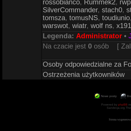
rossobianco
,
Rummek2
,
rwp
SilverCommander
,
stach0
,
s
tomsza
,
tomusNS
,
toudiunio
warswot
,
wiatr
,
wolf ns
,
x19
Legenda:
Administrator
•
Na czacie jest
0
osób [ Zalog
Osoby odpowiedzialne za F
Ostrzeżenia użytkowników
Nowe posty
Br
Powered by
phpBB
mo
Sandecja.org The
Strona wygenerowa