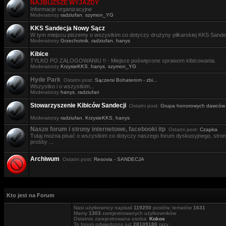
NAJBLIŻSZE WYJAZDY
Informacje organizacyjne
Moderatorzy
radziufan
,
szymon_YG
KKS Sandecja Nowy Sącz
W tym miejscu piszemy o wszystkim co dotyczy drużyny piłkarskiej KKS Sande
Moderatorzy
Grzechotnik
,
radziufan
,
hanys
Kibice
TYLKO PO ZALOGOWANIU !! - Miejsce poświęcone sprawom kibicowania.
Moderatorzy
KrzysieKKS
,
hanys
,
szymon_YG
Hyde Park
Ostatni post:
Sączersi Bohaterom - zbi...
Wszystko i o wszystkim...
Moderatorzy
hanys
,
radziufan
Stowarzyszenie Kibiców Sandecji
Ostatni post:
Grupa honorowych dawców .
Moderatorzy
radziufan
,
KrzysieKKS
,
hanys
Nasze forum i strony internetowe, facebooki itp
Ostatni post:
Czapka
Tutaj można pisać o wszystkim co dotyczy naszego forum dyskusyjnego, stron i
prośby ...
Archiwum
Ostatni post:
Resovia - SANDECJA
Kto jest na Forum
Nasi użytkownicy napisali
119250
postów, tematów
1631
Mamy
1303
zarejestrowanych użytkowników
Ostatnio zarejestrowana osoba:
Kokos
To forum odwiedzono już
28109180
razy