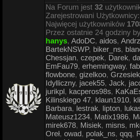
Na Forum jest
32
użytkownik
Zarejestrowani Użytkownicy:
Najwięcej użytkowników
170
Przez ostatnie 24 godziny by
hanys
,
AdoDC
,
aidos
,
Andr
BartekNSWP
,
biker_ns
,
blan
Chessjan
,
czepek
,
Darek
,
d
EmFau79
,
erhemingway
,
fa
flowbone
,
gizelkoo
,
Grzesie
Idylliczny
,
jacek55
,
Jack
,
jac
jurikpl
,
kacperos98s
,
KaKaE
Kilinskiego 47
,
klaun1910
,
kl
Barbara
,
lestrak
,
lipton
,
luka
Mateusz1234
,
Matix1986
,
M
mirek678
,
Misiek
,
misns
,
mk
Oreł
,
owad
,
polak_ns
,
qqq
,
R