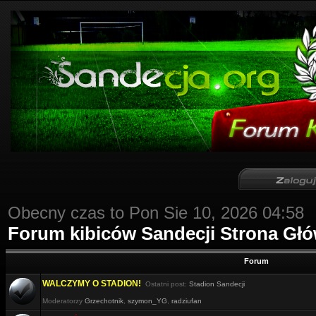
Obecny czas to Pon Sie 10, 2026 04:58
Forum kibiców Sandecji Strona Gł
Forum
WALCZYMY O STADION!
Ostatni post:
Stadion Sandecji
Moderatorzy
Grzechotnik
,
szymon_YG
,
radziufan