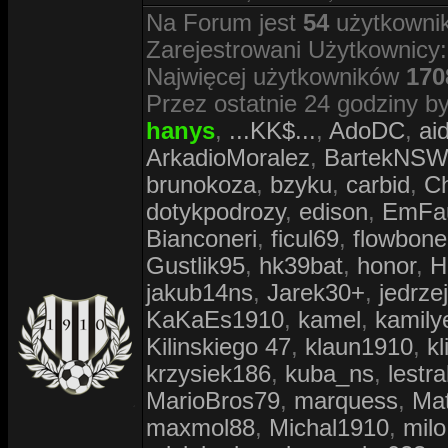
Na Forum jest
54
użytkownik
Zarejestrowani Użytkownicy
Najwięcej użytkowników
170
Przez ostatnie 24 godziny by
hanys
,
...KK$...
,
AdoDC
,
ai
ArkadioMoralez
,
BartekNS
brunokoza
,
bzyku
,
carbid
,
C
dotykpodrozy
,
edison
,
EmFa
Bianconeri
,
ficul69
,
flowbone
Gustlik95
,
hk39bat
,
honor
,
H
jakub14ns
,
Jarek30+
,
jedrzej
KaKaEs1910
,
kamel
,
kamily
Kilinskiego 47
,
klaun1910
,
kl
krzysiek186
,
kuba_ns
,
lestra
MarioBros79
,
marquess
,
Ma
maxmol88
,
Michal1910
,
milo