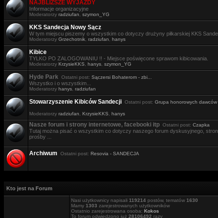
NAJBLIŻSZE WYJAZDY
Informacje organizacyjne
Moderatorzy
radziufan
,
szymon_YG
KKS Sandecja Nowy Sącz
W tym miejscu piszemy o wszystkim co dotyczy drużyny piłkarskiej KKS Sande
Moderatorzy
Grzechotnik
,
radziufan
,
hanys
Kibice
TYLKO PO ZALOGOWANIU !! - Miejsce poświęcone sprawom kibicowania.
Moderatorzy
KrzysieKKS
,
hanys
,
szymon_YG
Hyde Park
Ostatni post:
Sączersi Bohaterom - zbi...
Wszystko i o wszystkim...
Moderatorzy
hanys
,
radziufan
Stowarzyszenie Kibiców Sandecji
Ostatni post:
Grupa honorowych dawców .
Moderatorzy
radziufan
,
KrzysieKKS
,
hanys
Nasze forum i strony internetowe, facebooki itp
Ostatni post:
Czapka
Tutaj można pisać o wszystkim co dotyczy naszego forum dyskusyjnego, stron i
prośby ...
Archiwum
Ostatni post:
Resovia - SANDECJA
Kto jest na Forum
Nasi użytkownicy napisali
119214
postów, tematów
1630
Mamy
1303
zarejestrowanych użytkowników
Ostatnio zarejestrowana osoba:
Kokos
To forum odwiedzono już
28106492
razy