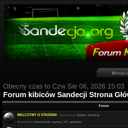
Obecny czas to Czw Sie 06, 2026 15:03
Forum kibiców Sandecji Strona Gł
Forum
WALCZYMY O STADION!
Ostatni post:
Stadion Sandecji
Moderatorzy
Grzechotnik
,
szymon_YG
,
radziufan