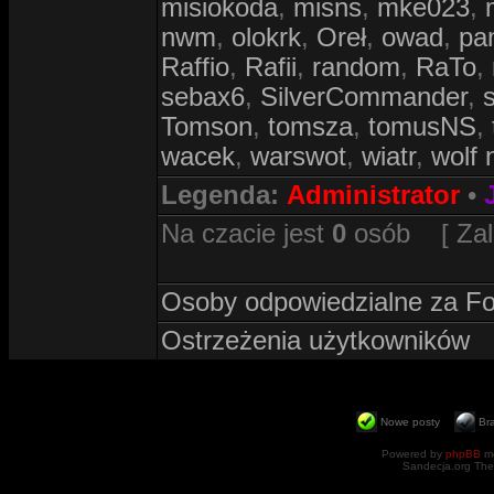
misiokoda
,
misns
,
mke023
,
nwm
,
olokrk
,
Oreł
,
owad
,
pa
Raffio
,
Rafii
,
random
,
RaTo
,
sebax6
,
SilverCommander
,
Tomson
,
tomsza
,
tomusNS
,
wacek
,
warswot
,
wiatr
,
wolf 
Legenda:
Administrator
•
Na czacie jest
0
osób [ Zalog
Osoby odpowiedzialne za F
Ostrzeżenia użytkowników
Nowe posty
Br
Powered by
phpBB
mo
Sandecja.org The