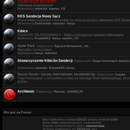
NAJBLIŻSZE WYJAZDY
Informacje organizacyjne
Moderatorzy
radziufan
,
szymon_YG
KKS Sandecja Nowy Sącz
W tym miejscu piszemy o wszystkim co dotyczy drużyny piłkarskiej KKS Sande
Moderatorzy
Grzechotnik
,
radziufan
,
hanys
Kibice
TYLKO PO ZALOGOWANIU !! - Miejsce poświęcone sprawom kibicowania.
Moderatorzy
KrzysieKKS
,
hanys
,
szymon_YG
Hyde Park
Ostatni post:
Sączersi Bohaterom - zbi...
Wszystko i o wszystkim...
Moderatorzy
hanys
,
radziufan
Stowarzyszenie Kibiców Sandecji
Ostatni post:
Grupa honorowych dawców .
Moderatorzy
radziufan
,
KrzysieKKS
,
hanys
Nasze forum i strony internetowe, facebooki itp
Ostatni post:
Czapka
Tutaj można pisać o wszystkim co dotyczy naszego forum dyskusyjnego, stron i
prośby ...
Archiwum
Ostatni post:
Resovia - SANDECJA
Kto jest na Forum
Nasi użytkownicy napisali
119211
postów, tematów
1630
Mamy
1302
zarejestrowanych użytkowników
Ostatnio zarejestrowana osoba:
szuszarrraaa
To forum odwiedzono już
28106141
razy