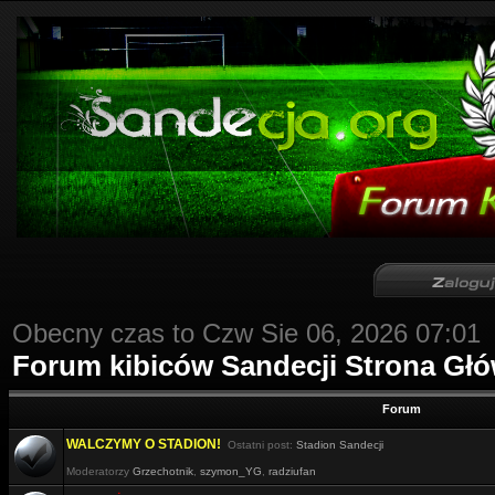
Obecny czas to Czw Sie 06, 2026 07:01
Forum kibiców Sandecji Strona Gł
Forum
WALCZYMY O STADION!
Ostatni post:
Stadion Sandecji
Moderatorzy
Grzechotnik
,
szymon_YG
,
radziufan