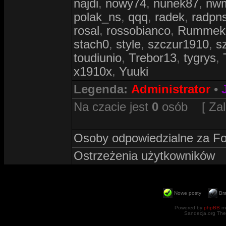
najdi
,
nowy74
,
nunek87
,
nw
polak_ns
,
qqq
,
radek
,
radpn
rosal
,
rossobianco
,
Rummek
stach0
,
style
,
szczur1910
,
s
toudiunio
,
Trebor13
,
tygrys
,
x1910x
,
Yuuki
Legenda:
Administrator
•
Na czacie jest
0
osób [ Zalog
Osoby odpowiedzialne za F
Ostrzeżenia użytkowników
Nowe posty
Br
Powered by
phpBB
mo
Sandecja.org The