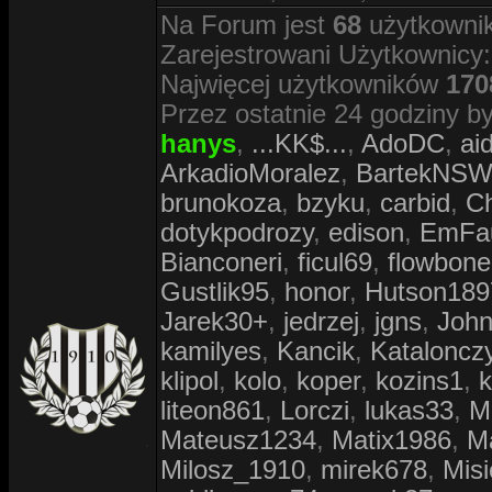
Na Forum jest
68
użytkownik
Zarejestrowani Użytkownicy
Najwięcej użytkowników
170
Przez ostatnie 24 godziny by
hanys
,
...KK$...
,
AdoDC
,
ai
ArkadioMoralez
,
BartekNS
brunokoza
,
bzyku
,
carbid
,
C
dotykpodrozy
,
edison
,
EmFa
Bianconeri
,
ficul69
,
flowbone
Gustlik95
,
honor
,
Hutson189
Jarek30+
,
jedrzej
,
jgns
,
Joh
kamilyes
,
Kancik
,
Kataloncz
klipol
,
kolo
,
koper
,
kozins1
,
k
liteon861
,
Lorczi
,
lukas33
,
Ma
Mateusz1234
,
Matix1986
,
M
Milosz_1910
,
mirek678
,
Misi