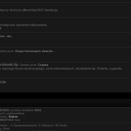
tyczy drużyny piłkarskiej KKS Sandecja.
święcone sprawom kibicowania.
G
om - zbi...
atni post:
Grupa honorowych dawców ...
cebooki itp
Ostatni post:
Czapka
 naszego forum dyskusyjnego, stron internetowych, faceboków itp. Pytania, sugestie,
ECJA
119221
postów, tematów
1631
nych użytkowników
osoba:
Kokos
28107413
razy
ików :: 0 Zarejestrowanych, 0 Ukrytych i 40 Gości
y: Brak