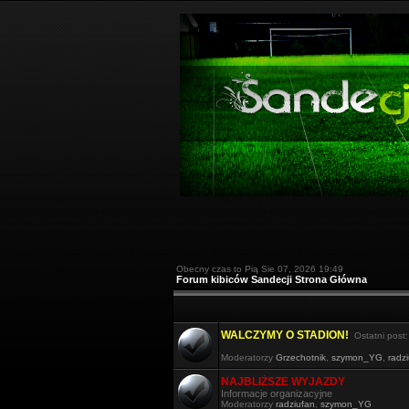
Obecny czas to Pią Sie 07, 2026 19:49
Forum kibiców Sandecji Strona Główna
WALCZYMY O STADION!
Ostatni post
Moderatorzy
Grzechotnik
,
szymon_YG
,
radz
NAJBLIŻSZE WYJAZDY
Informacje organizacyjne
Moderatorzy
radziufan
,
szymon_YG