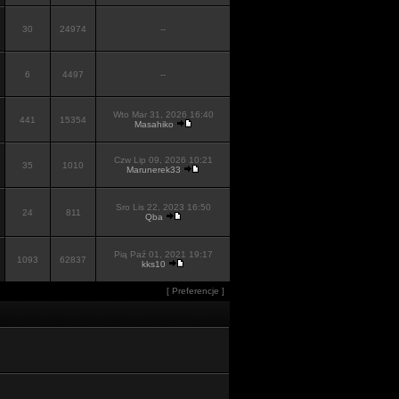
30
24974
--
6
4497
--
Wto Mar 31, 2026 16:40
441
15354
Masahiko
Czw Lip 09, 2026 10:21
35
1010
Marunerek33
Sro Lis 22, 2023 16:50
24
811
Qba
Pią Paź 01, 2021 19:17
1093
62837
kks10
[
Preferencje
]