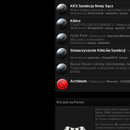
KKS Sandecja Nowy Sącz
W tym miejscu piszemy o wszystkim co do
Moderatorzy
Grzechotnik
,
radziufan
,
hanys
Kibice
TYLKO PO ZALOGOWANIU !! - Miejsce po
Moderatorzy
KrzysieKKS
,
hanys
,
szymon_Y
Hyde Park
Ostatni post:
Sączersi Bohater
Wszystko i o wszystkim...
Moderatorzy
hanys
,
radziufan
Stowarzyszenie Kibiców Sandecji
Ost
Moderatorzy
radziufan
,
KrzysieKKS
,
hanys
Nasze forum i strony internetowe, fa
Tutaj można pisać o wszystkim co dotyczy
prośby ...
Archiwum
Ostatni post:
Resovia - SAND
Kto jest na Forum
Nasi użytkownicy napisali
Mamy
1303
zarejestrowa
Ostatnio zarejestrowana 
To forum odwiedzono już
Na Forum jest
40
użytkown
Zarejestrowani Użytkownic