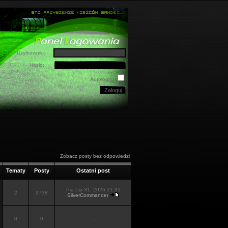
Użytkownik:
Hasło:
Autologin:
Zobacz posty bez odpowiedzi
Tematy
Posty
Ostatni post
Pią Lip 31, 2026 21:31
2
9738
SilverCommander
0
0
--