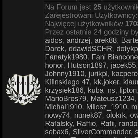
Na Forum jest
25
użytkownik
Zarejestrowani Użytkownicy:
Najwięcej użytkowników
170
Przez ostatnie 24 godziny by
aidos
,
andrzej
,
arek88
,
Bar
Darek
,
ddawidSCHR
,
dotykp
Fanatyk1980
,
Fani Biancone
honor
,
Hutson1897
,
jacek55
Johnny1910
,
jurikpl
,
kacper
Kilinskiego 47
,
kk.joker
,
klau
krzysiek186
,
kuba_ns
,
lipton
MarioBros79
,
Mateusz1234
Michal1910
,
Milosz_1910
,
m
nowy74
,
nunek87
,
olokrk
,
o
Rafalsky
,
Raffio
,
Rafii
,
rand
sebax6
,
SilverCommander
,