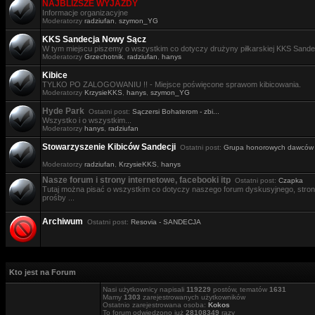
NAJBLIŻSZE WYJAZDY
Informacje organizacyjne
Moderatorzy
radziufan
,
szymon_YG
KKS Sandecja Nowy Sącz
W tym miejscu piszemy o wszystkim co dotyczy drużyny piłkarskiej KKS Sande
Moderatorzy
Grzechotnik
,
radziufan
,
hanys
Kibice
TYLKO PO ZALOGOWANIU !! - Miejsce poświęcone sprawom kibicowania.
Moderatorzy
KrzysieKKS
,
hanys
,
szymon_YG
Hyde Park
Ostatni post:
Sączersi Bohaterom - zbi...
Wszystko i o wszystkim...
Moderatorzy
hanys
,
radziufan
Stowarzyszenie Kibiców Sandecji
Ostatni post:
Grupa honorowych dawców .
Moderatorzy
radziufan
,
KrzysieKKS
,
hanys
Nasze forum i strony internetowe, facebooki itp
Ostatni post:
Czapka
Tutaj można pisać o wszystkim co dotyczy naszego forum dyskusyjnego, stron i
prośby ...
Archiwum
Ostatni post:
Resovia - SANDECJA
Kto jest na Forum
Nasi użytkownicy napisali
119229
postów, tematów
1631
Mamy
1303
zarejestrowanych użytkowników
Ostatnio zarejestrowana osoba:
Kokos
To forum odwiedzono już
28108349
razy