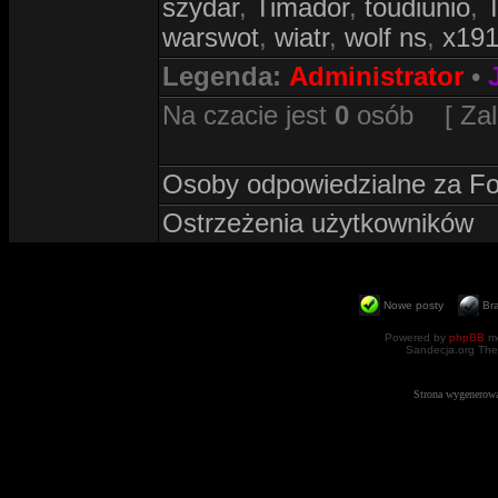
szydar
,
Timador
,
toudiunio
,
warswot
,
wiatr
,
wolf ns
,
x19
Legenda:
Administrator
•
Na czacie jest
0
osób [ Zalog
Osoby odpowiedzialne za F
Ostrzeżenia użytkowników
Nowe posty
Br
Powered by
phpBB
mo
Sandecja.org The
Strona wygenerowa