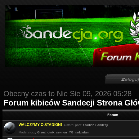
Obecny czas to Nie Sie 09, 2026 05:28
Forum kibiców Sandecji Strona Gł
Forum
WALCZYMY O STADION!
Ostatni post:
Stadion Sandecji
Moderatorzy
Grzechotnik
,
szymon_YG
,
radziufan