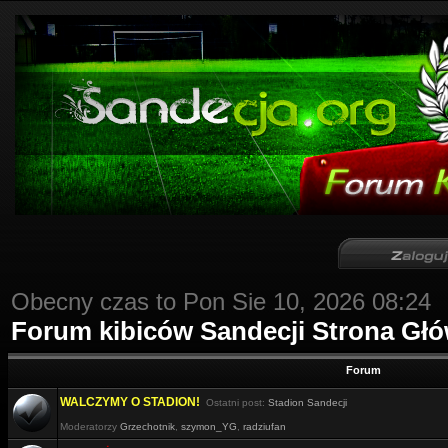
Obecny czas to Pon Sie 10, 2026 08:24
Forum kibiców Sandecji Strona Gł
Forum
WALCZYMY O STADION!
Ostatni post:
Stadion Sandecji
Moderatorzy
Grzechotnik
,
szymon_YG
,
radziufan