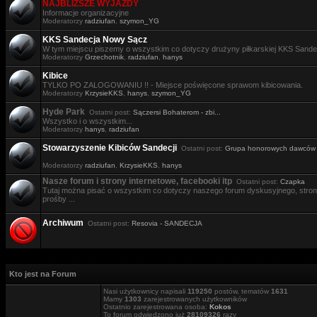
NAJBLIŻSZE WYJAZDY
Informacje organizacyjne
Moderatorzy
radziufan
,
szymon_YG
KKS Sandecja Nowy Sącz
W tym miejscu piszemy o wszystkim co dotyczy drużyny piłkarskiej KKS Sande
Moderatorzy
Grzechotnik
,
radziufan
,
hanys
Kibice
TYLKO PO ZALOGOWANIU !! - Miejsce poświęcone sprawom kibicowania.
Moderatorzy
KrzysieKKS
,
hanys
,
szymon_YG
Hyde Park
Ostatni post:
Sączersi Bohaterom - zbi...
Wszystko i o wszystkim...
Moderatorzy
hanys
,
radziufan
Stowarzyszenie Kibiców Sandecji
Ostatni post:
Grupa honorowych dawców .
Moderatorzy
radziufan
,
KrzysieKKS
,
hanys
Nasze forum i strony internetowe, facebooki itp
Ostatni post:
Czapka
Tutaj można pisać o wszystkim co dotyczy naszego forum dyskusyjnego, stron i
prośby ...
Archiwum
Ostatni post:
Resovia - SANDECJA
Kto jest na Forum
Nasi użytkownicy napisali
119250
postów, tematów
1631
Mamy
1303
zarejestrowanych użytkowników
Ostatnio zarejestrowana osoba:
Kokos
To forum odwiedzono już
28109326
razy