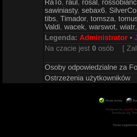
RaTo
,
raul
,
rosal
,
rossobian
sawiniasty
,
sebax6
,
SilverC
tibs
,
Timador
,
tomsza
,
tomu
Valdi
,
wacek
,
warswot
,
wiatr
Legenda:
Administrator
•
Na czacie jest
0
osób [ Zalog
Osoby odpowiedzialne za F
Ostrzeżenia użytkowników
Nowe posty
Br
Powered by
phpBB
mo
Sandecja.org The
Strona wygenerowa