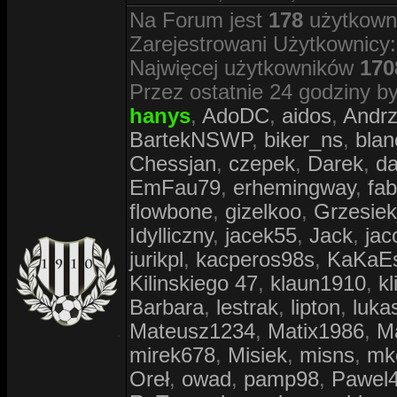
Na Forum jest
178
użytkowni
Zarejestrowani Użytkownicy
Najwięcej użytkowników
170
Przez ostatnie 24 godziny by
hanys
,
AdoDC
,
aidos
,
Andr
BartekNSWP
,
biker_ns
,
blan
Chessjan
,
czepek
,
Darek
,
d
EmFau79
,
erhemingway
,
fa
flowbone
,
gizelkoo
,
Grzesie
Idylliczny
,
jacek55
,
Jack
,
jac
jurikpl
,
kacperos98s
,
KaKaE
Kilinskiego 47
,
klaun1910
,
kl
Barbara
,
lestrak
,
lipton
,
luka
Mateusz1234
,
Matix1986
,
M
mirek678
,
Misiek
,
misns
,
mk
Oreł
,
owad
,
pamp98
,
Pawel