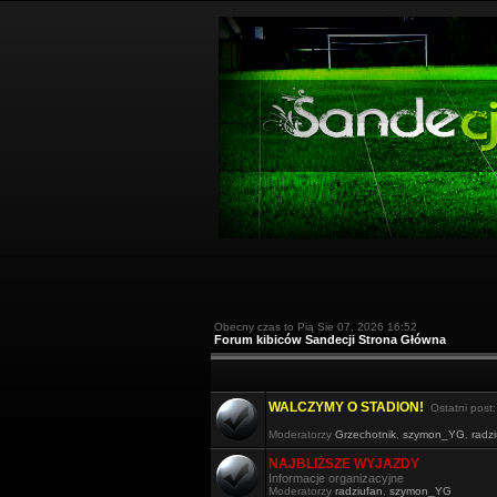
Obecny czas to Pią Sie 07, 2026 16:52
Forum kibiców Sandecji Strona Główna
WALCZYMY O STADION!
Ostatni post
Moderatorzy
Grzechotnik
,
szymon_YG
,
radz
NAJBLIŻSZE WYJAZDY
Informacje organizacyjne
Moderatorzy
radziufan
,
szymon_YG