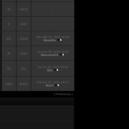
30
24974
--
6
4497
--
Wto Mar 31, 2026 16:40
441
15354
Masahiko
Czw Lip 09, 2026 10:21
35
1010
Marunerek33
Sro Lis 22, 2023 16:50
24
811
Qba
Pią Paź 01, 2021 19:17
1093
62837
kks10
[
Preferencje
]