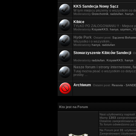
KKS Sandecja Nowy Sącz
W tym miejscu piszemy o wszystkim co do
Moderatorzy
Grzechotnik
,
radziufan
,
hanys
Kibice
TYLKO PO ZALOGOWANIU !! - Miejsce po
Moderatorzy
KrzysieKKS
,
hanys
,
szymon_Y
Hyde Park
Ostatni post:
Sączersi Bohater
Wszystko i o wszystkim...
Moderatorzy
hanys
,
radziufan
Stowarzyszenie Kibiców Sandecji
Ost
Moderatorzy
radziufan
,
KrzysieKKS
,
hanys
Nasze forum i strony internetowe, fa
Tutaj można pisać o wszystkim co dotyczy
prośby ...
Archiwum
Ostatni post:
Resovia - SAND
Kto jest na Forum
Nasi użytkownicy napisali
Mamy
1303
zarejestrowa
Ostatnio zarejestrowana 
To forum odwiedzono już
Na Forum jest
31
użytkown
Zarejestrowani Użytkownic