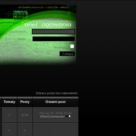
Użytkownik:
Hasło:
Autologin:
Zobacz posty bez odpowiedzi
Tematy
Posty
Ostatni post
Pią Lip 31, 2026 21:31
2
9738
SilverCommander
0
0
--