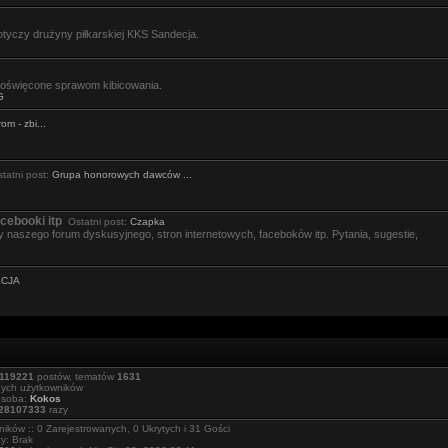
tyczy drużyny piłkarskiej KKS Sandecja.
święcone sprawom kibicowania.
G
om - zbi...
atni post:
Grupa honorowych dawców ...
cebooki itp
Ostatni post:
Czapka
 naszego forum dyskusyjnego, stron internetowych, faceboków itp. Pytania, sugestie,
ECJA
119221
postów, tematów
1631
nych użytkowników
osoba:
Kokos
28107333
razy
ików :: 0 Zarejestrowanych, 0 Ukrytych i 31 Gości
y: Brak