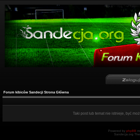
Forum kibiców Sandecji Strona Główna
Taki post lub temat nie istnieje, być mo
Powered by
phpBB
mo
Sandecja.org The