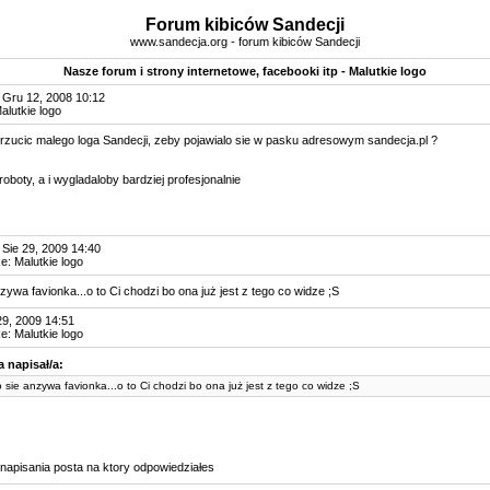
Forum kibiców Sandecji
www.sandecja.org - forum kibiców Sandecji
Nasze forum i strony internetowe, facebooki itp - Malutkie logo
 Gru 12, 2008 10:12
Malutkie logo
wrzucic malego loga Sandecji, zeby pojawialo sie w pasku adresowym sandecja.pl ?
 roboty, a i wygladaloby bardziej profesjonalnie
Sie 29, 2009 14:40
Re: Malutkie logo
anzywa favionka...o to Ci chodzi bo ona już jest z tego co widze ;S
29, 2009 14:51
Re: Malutkie logo
 napisał/a:
to sie anzywa favionka...o to Ci chodzi bo ona już jest z tego co widze ;S
 napisania posta na ktory odpowiedziałes