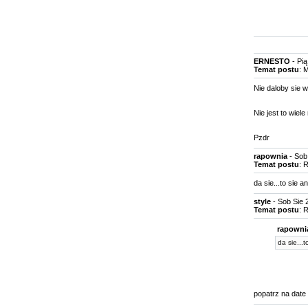
ERNESTO
- Pią
Temat postu
: 
Nie daloby sie 
Nie jest to wiele
Pzdr
rapownia
- Sob 
Temat postu
: 
da sie...to sie 
style
- Sob Sie 
Temat postu
: 
rapownia
da sie...
popatrz na date