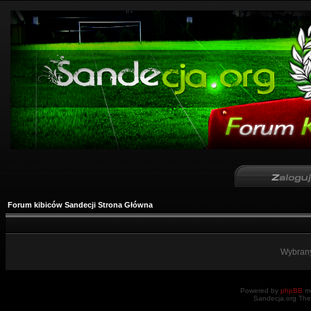
Forum kibiców Sandecji Strona Główna
Wybrany
Powered by
phpBB
mo
Sandecja.org The