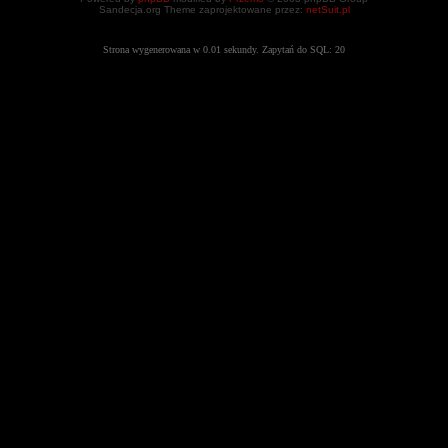
Sandecja.org Theme zaprojektowane przez:
netSuit.pl
Strona wygenerowana w 0.01 sekundy. Zapytań do SQL: 20