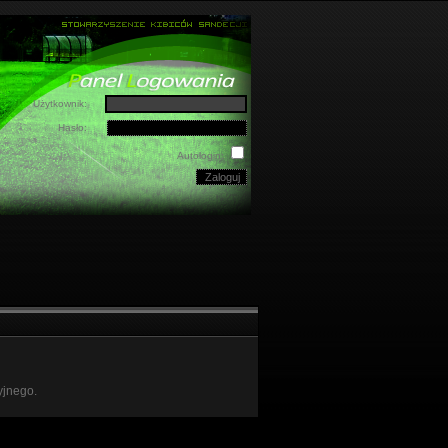
Użytkownik:
Hasło:
Autologin:
yjnego.