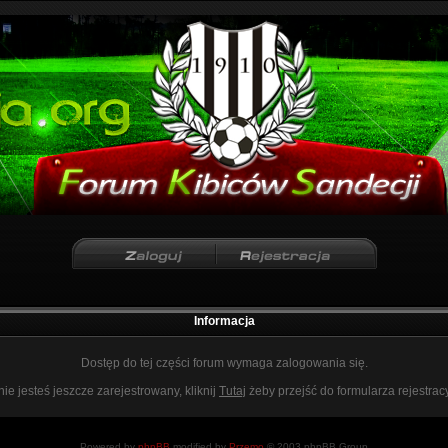
Informacja
Dostęp do tej części forum wymaga zalogowania się.
nie jesteś jeszcze zarejestrowany, kliknij
Tutaj
żeby przejść do formularza rejestrac
Powered by
phpBB
modified by
Przemo
© 2003 phpBB Group