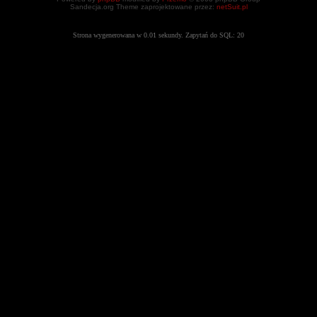
Sandecja.org Theme zaprojektowane przez:
netSuit.pl
Strona wygenerowana w 0.01 sekundy. Zapytań do SQL: 20