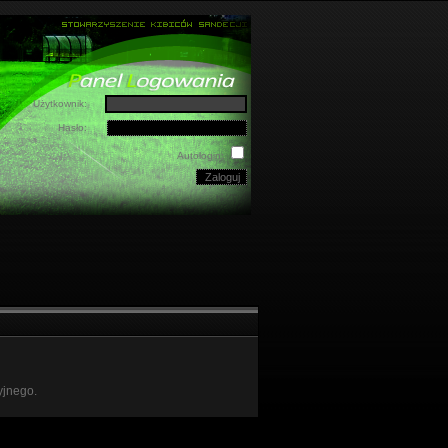
Użytkownik:
Hasło:
Autologin:
yjnego.