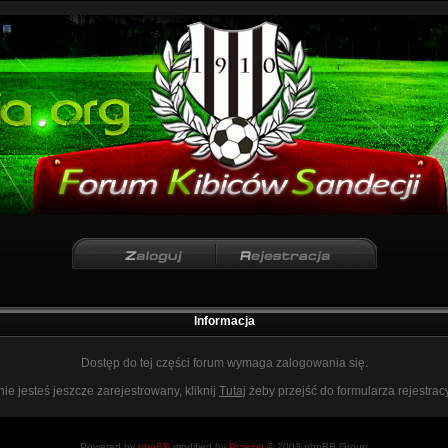
Informacja
Dostęp do tej części forum wymaga zalogowania się.
nie jesteś jeszcze zarejestrowany, kliknij
Tutaj
żeby przejść do formularza rejestrac
Powered by
phpBB
modified by
Przemo
© 2003 phpBB Group