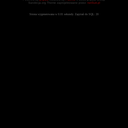
Sandecja.org Theme zaprojektowane przez:
netSuit.pl
Strona wygenerowana w 0.01 sekundy. Zapytań do SQL: 20