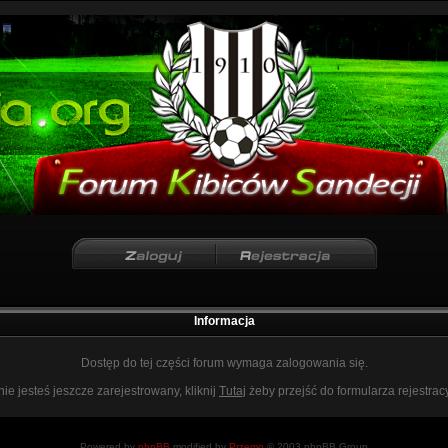
Informacja
Dostęp do tej części forum wymaga zalogowania się.
nie jesteś jeszcze zarejestrowany, kliknij
Tutaj
żeby przejść do formularza rejestrac
Powered by
phpBB
modified by
Przemo
© 2003 phpBB Group