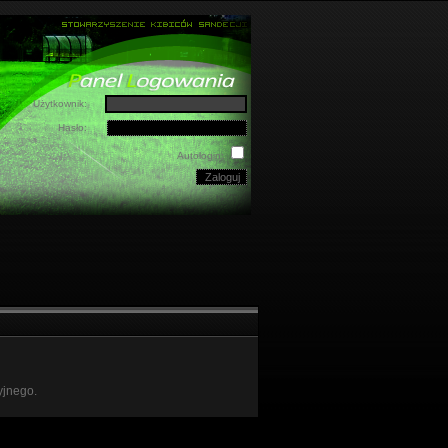
Użytkownik:
Hasło:
Autologin:
yjnego.