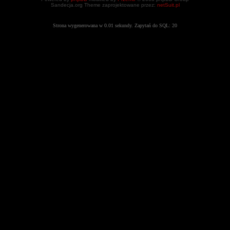
Sandecja.org Theme zaprojektowane przez:
netSuit.pl
Strona wygenerowana w 0.01 sekundy. Zapytań do SQL: 20