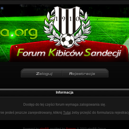
Informacja
Dostęp do tej części forum wymaga zalogowania się.
nie jesteś jeszcze zarejestrowany, kliknij
Tutaj
żeby przejść do formularza rejestrac
Powered by
phpBB
modified by
Przemo
© 2003 phpBB Group