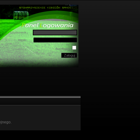
Użytkownik:
Hasło:
Autologin:
yjnego.