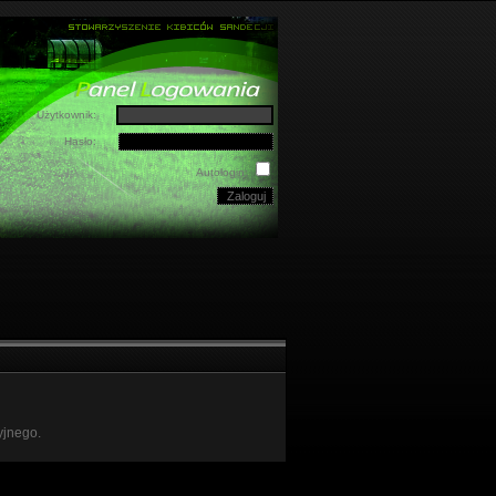
Użytkownik:
Hasło:
Autologin:
yjnego.