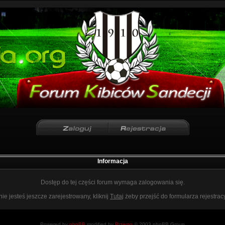
Informacja
Dostęp do tej części forum wymaga zalogowania się.
nie jesteś jeszcze zarejestrowany, kliknij
Tutaj
żeby przejść do formularza rejestrac
Powered by
phpBB
modified by
Przemo
© 2003 phpBB Group