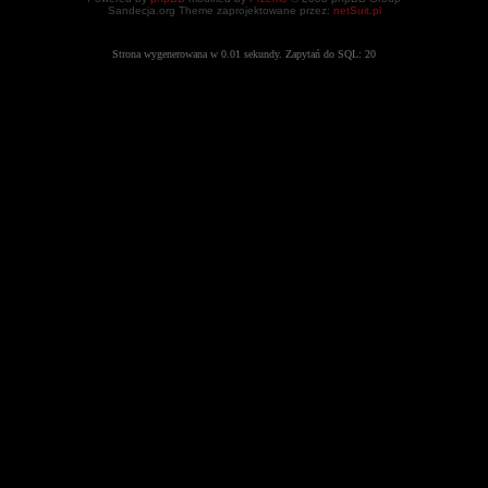
Sandecja.org Theme zaprojektowane przez:
netSuit.pl
Strona wygenerowana w 0.01 sekundy. Zapytań do SQL: 20