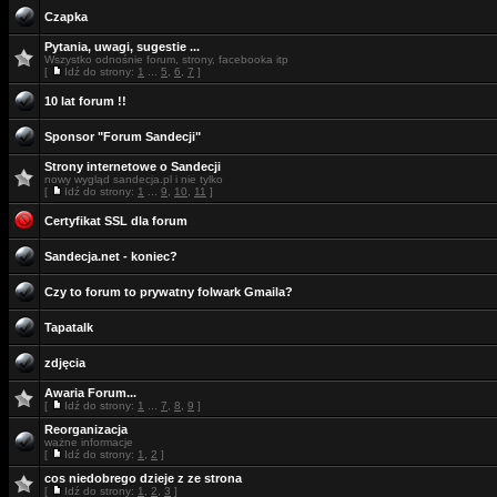
Czapka
Pytania, uwagi, sugestie ...
Wszystko odnośnie forum, strony, facebooka itp
[
Idź do strony:
1
...
5
,
6
,
7
]
10 lat forum !!
Sponsor "Forum Sandecji"
Strony internetowe o Sandecji
nowy wygląd sandecja.pl i nie tylko
[
Idź do strony:
1
...
9
,
10
,
11
]
Certyfikat SSL dla forum
Sandecja.net - koniec?
Czy to forum to prywatny folwark Gmaila?
Tapatalk
zdjęcia
Awaria Forum...
[
Idź do strony:
1
...
7
,
8
,
9
]
Reorganizacja
ważne informacje
[
Idź do strony:
1
,
2
]
cos niedobrego dzieje z ze strona
[
Idź do strony:
1
,
2
,
3
]