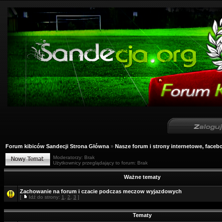
Forum kibiców Sandecji Strona Główna
»
Nasze forum i strony internetowe, facebo
Moderatorzy: Brak
Użytkownicy przeglądający to forum: Brak
Ważne tematy
Zachowanie na forum i czacie podczas meczow wyjazdowych
[
Idź do strony:
1
,
2
,
3
]
Tematy