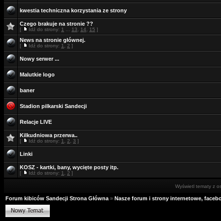
kwestia techniczna korzystania ze strony
Czego brakuje na stronie ??
[
Idź do strony:
1
...
13
,
14
,
15
]
News na stronie głównej.
[
Idź do strony:
1
,
2
]
Nowy serwer ...
Malutkie logo
baner
Stadion pilkarski Sandecji
Relacje LIVE
Kilkudniowa przerwa..
[
Idź do strony:
1
,
2
,
3
]
Linki
KOSZ - kartki, bany, wycięte posty itp.
[
Idź do strony:
1
,
2
]
Wyświetl tematy z o
Forum kibiców Sandecji Strona Główna
»
Nasze forum i strony internetowe, facebo