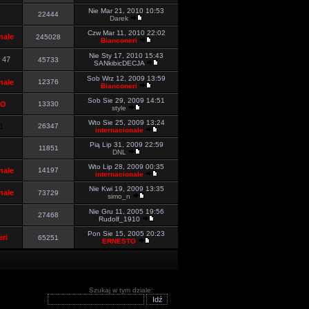
Nie Mar 21, 2010 10:53
22444
Darek
Czw Mar 11, 2010 22:02
nale
245028
Bianconeri
Nie Sty 17, 2010 15:43
o 47
45733
SANkibicDECJA
Sob Wrz 12, 2009 13:59
nale
12376
Bianconeri
Sob Sie 29, 2009 14:51
TO
13330
style
Wto Sie 25, 2009 13:24
1
26347
internacionale
Pią Lip 31, 2009 22:59
11851
DNL
Wto Lip 28, 2009 00:35
nale
14197
internacionale
Nie Kwi 19, 2009 13:35
nale
73729
simo_n
Nie Gru 11, 2005 19:56
27468
Rudolf_1910
Pon Sie 15, 2005 20:23
ri
65251
ERNESTO
Szukaj w tym dziale: