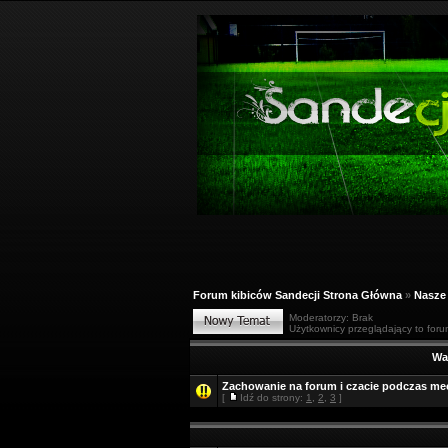
Forum kibiców Sandecji Strona Główna
»
Nasze 
Moderatorzy: Brak
Użytkownicy przeglądający to foru
Wa
Zachowanie na forum i czacie podczas m
[
Idź do strony:
1
,
2
,
3
]