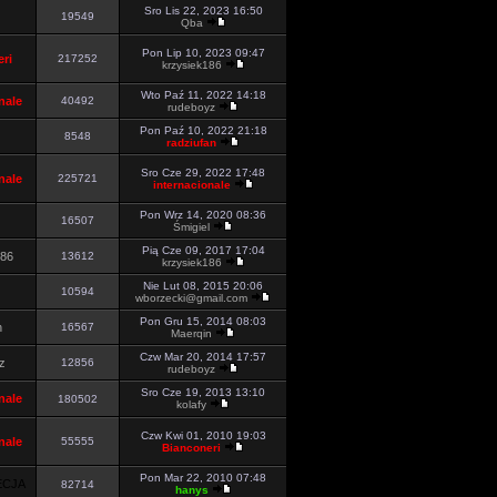
Sro Lis 22, 2023 16:50
19549
Qba
Pon Lip 10, 2023 09:47
ri
217252
krzysiek186
Wto Paź 11, 2022 14:18
nale
40492
rudeboyz
Pon Paź 10, 2022 21:18
8548
radziufan
Sro Cze 29, 2022 17:48
nale
225721
internacionale
Pon Wrz 14, 2020 08:36
16507
Śmigiel
Pią Cze 09, 2017 17:04
186
13612
krzysiek186
Nie Lut 08, 2015 20:06
10594
wborzecki@gmail.com
Pon Gru 15, 2014 08:03
n
16567
Maerqin
Czw Mar 20, 2014 17:57
z
12856
rudeboyz
Sro Cze 19, 2013 13:10
nale
180502
kolafy
Czw Kwi 01, 2010 19:03
nale
55555
Bianconeri
Pon Mar 22, 2010 07:48
ECJA
82714
hanys