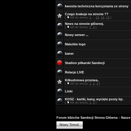
kwestia techniczna korzystania ze strony
Czego brakuje na stronie ??
[
Idź do strony:
1
...
13
,
14
,
15
]
News na stronie głównej.
[
Idź do strony:
1
,
2
]
Nowy serwer ...
Malutkie logo
baner
Stadion pilkarski Sandecji
Relacje LIVE
Kilkudniowa przerwa..
[
Idź do strony:
1
,
2
,
3
]
Linki
KOSZ - kartki, bany, wycięte posty itp.
[
Idź do strony:
1
,
2
]
Forum kibiców Sandecji Strona Główna
»
Nasze 