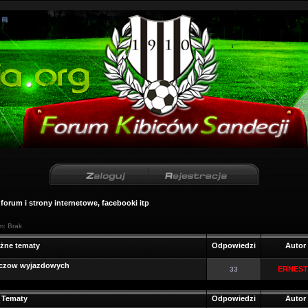
forum i strony internetowe, facebooki itp
m: Brak
żne tematy
Odpowiedzi
Autor
eczow wyjazdowych
ERNES
33
Tematy
Odpowiedzi
Autor