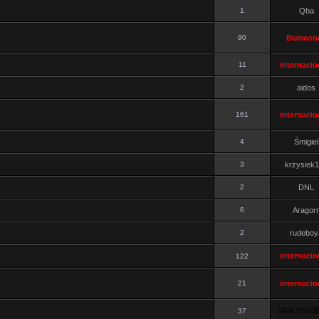
1
Qba
90
Biancone
11
internacio
2
aidos
161
internacio
4
Śmigiel
3
krzysiek
2
DNL
6
Aragor
2
rudeboy
internacio
122
21
internacio
SAND1910
37