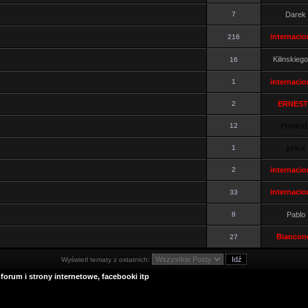
7
Darek
internacio
216
Kilinskieg
16
1
internacio
2
ERNES
12
Pemko1
1
jurkul
2
internacio
internacio
33
8
Pablo
Biancone
27
Wyświetl tematy z ostatnich:
forum i strony internetowe, facebooki itp