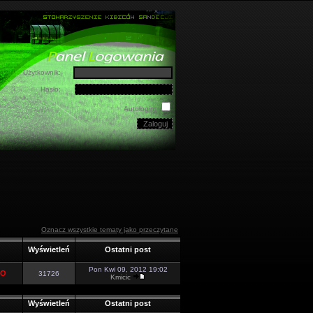
Użytkownik:
Hasło:
Autologin:
Oznacz wszystkie tematy jako przeczytane
Wyświetleń
Ostatni post
Pon Kwi 09, 2012 19:02
TO
31726
Kmicic
Wyświetleń
Ostatni post