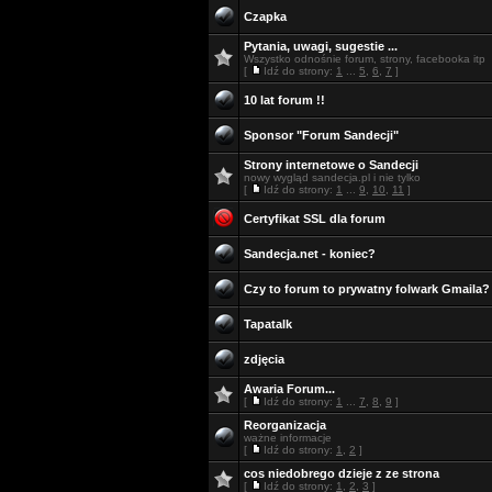
Czapka
Pytania, uwagi, sugestie ...
Wszystko odnośnie forum, strony, facebooka itp
[
Idź do strony:
1
...
5
,
6
,
7
]
10 lat forum !!
Sponsor "Forum Sandecji"
Strony internetowe o Sandecji
nowy wygląd sandecja.pl i nie tylko
[
Idź do strony:
1
...
9
,
10
,
11
]
Certyfikat SSL dla forum
Sandecja.net - koniec?
Czy to forum to prywatny folwark Gmaila?
Tapatalk
zdjęcia
Awaria Forum...
[
Idź do strony:
1
...
7
,
8
,
9
]
Reorganizacja
ważne informacje
[
Idź do strony:
1
,
2
]
cos niedobrego dzieje z ze strona
[
Idź do strony:
1
,
2
,
3
]