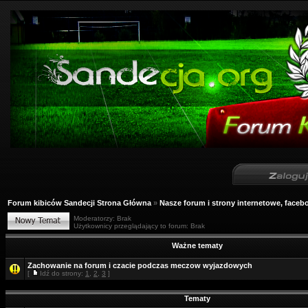
Forum kibiców Sandecji Strona Główna
»
Nasze forum i strony internetowe, facebo
Moderatorzy: Brak
Użytkownicy przeglądający to forum: Brak
Ważne tematy
Zachowanie na forum i czacie podczas meczow wyjazdowych
[
Idź do strony:
1
,
2
,
3
]
Tematy