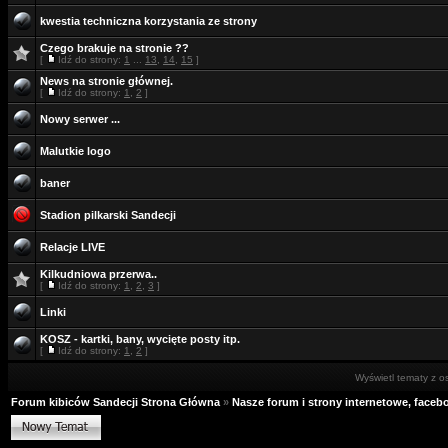
kwestia techniczna korzystania ze strony
Czego brakuje na stronie ??
[
Idź do strony:
1
...
13
,
14
,
15
]
News na stronie głównej.
[
Idź do strony:
1
,
2
]
Nowy serwer ...
Malutkie logo
baner
Stadion pilkarski Sandecji
Relacje LIVE
Kilkudniowa przerwa..
[
Idź do strony:
1
,
2
,
3
]
Linki
KOSZ - kartki, bany, wycięte posty itp.
[
Idź do strony:
1
,
2
]
Wyświetl tematy z o
Forum kibiców Sandecji Strona Główna
»
Nasze forum i strony internetowe, facebo