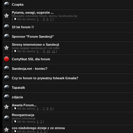
Czapka
Pytania, uwagi, sugestie ...
Wszystko odnośnie forum, strony, facebooka itp
[
Idź do strony:
1
...
5
,
6
,
7
]
10 lat forum !!
Sponsor "Forum Sandecji"
Strony internetowe o Sandecji
nowy wygląd sandecja.pl i nie tylko
[
Idź do strony:
1
...
9
,
10
,
11
]
Certyfikat SSL dla forum
Sandecja.net - koniec?
Czy to forum to prywatny folwark Gmaila?
Tapatalk
zdjęcia
Awaria Forum...
[
Idź do strony:
1
...
7
,
8
,
9
]
Reorganizacja
ważne informacje
[
Idź do strony:
1
,
2
]
cos niedobrego dzieje z ze strona
[
Idź do strony:
1
,
2
,
3
]