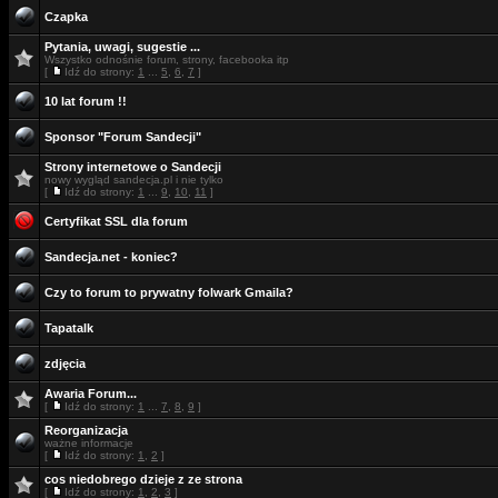
Czapka
Pytania, uwagi, sugestie ...
Wszystko odnośnie forum, strony, facebooka itp
[
Idź do strony:
1
...
5
,
6
,
7
]
10 lat forum !!
Sponsor "Forum Sandecji"
Strony internetowe o Sandecji
nowy wygląd sandecja.pl i nie tylko
[
Idź do strony:
1
...
9
,
10
,
11
]
Certyfikat SSL dla forum
Sandecja.net - koniec?
Czy to forum to prywatny folwark Gmaila?
Tapatalk
zdjęcia
Awaria Forum...
[
Idź do strony:
1
...
7
,
8
,
9
]
Reorganizacja
ważne informacje
[
Idź do strony:
1
,
2
]
cos niedobrego dzieje z ze strona
[
Idź do strony:
1
,
2
,
3
]