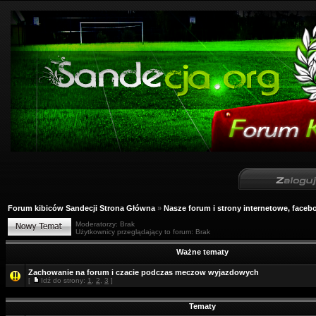
Forum kibiców Sandecji Strona Główna
»
Nasze forum i strony internetowe, facebo
Moderatorzy: Brak
Użytkownicy przeglądający to forum: Brak
Ważne tematy
Zachowanie na forum i czacie podczas meczow wyjazdowych
[
Idź do strony:
1
,
2
,
3
]
Tematy