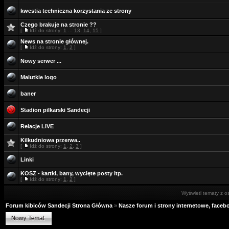
kwestia techniczna korzystania ze strony
Czego brakuje na stronie ??
[
Idź do strony:
1
...
13
,
14
,
15
]
News na stronie głównej.
[
Idź do strony:
1
,
2
]
Nowy serwer ...
Malutkie logo
baner
Stadion pilkarski Sandecji
Relacje LIVE
Kilkudniowa przerwa..
[
Idź do strony:
1
,
2
,
3
]
Linki
KOSZ - kartki, bany, wycięte posty itp.
[
Idź do strony:
1
,
2
]
Wyświetl tematy z o
Forum kibiców Sandecji Strona Główna
»
Nasze forum i strony internetowe, facebo