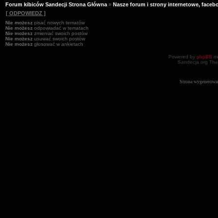
Forum kibiców Sandecji Strona Główna
»
Nasze forum i strony internetowe, facebo
[ ODPOWIEDZ ]
Nie możesz
pisać nowych tematów
Nie możesz
odpowiadać w tematach
Nie możesz
zmieniać swoich postów
Nie możesz
usuwać swoich postów
Nie możesz
głosować w ankietach
Powered by
phpBB
mo
Sandecja.org The
Strona wygenerowa