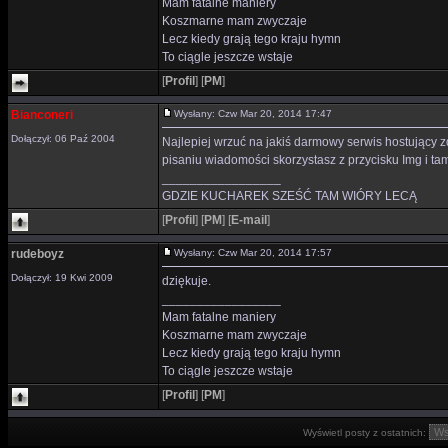
Mam fatalne maniery
Koszmarne mam zwyczaje
Lecz kiedy grają tego kraju hymn
To ciągle jeszcze wstaje
[
Profil
]
[
PM
]
Bianconeri
Wysłany: Czw Mar 20, 2014 17:47
Dołączył: 06 Paź 2004
Najlepiej wrzuć na jakiś darmowy serwis hostujący z
pisaniu wiadomości skorzystasz z przycisku Img i tam
_________________
GDZIE KUCHAREK SZEŚĆ TAM WIÓRY LECĄ
[
Profil
]
[
PM
]
[
E-mail
]
rudeboyz
Wysłany: Czw Mar 20, 2014 17:57
Dołączył: 19 Kwi 2009
dziękuje.
_________________
Mam fatalne maniery
Koszmarne mam zwyczaje
Lecz kiedy grają tego kraju hymn
To ciągle jeszcze wstaje
[
Profil
]
[
PM
]
Wyświetl posty z ostatnich: