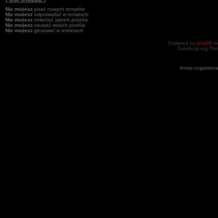
Nie możesz
pisać nowych tematów
Nie możesz
odpowiadać w tematach
Nie możesz
zmieniać swoich postów
Nie możesz
usuwać swoich postów
Nie możesz
głosować w ankietach
Powered by
phpBB
mo
Sandecja.org The
Strona wygenerowa