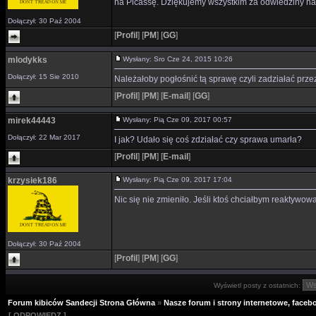
na Picassę. Dziękujemy wszystkim za odwiedziny nas
Dołączył: 30 Paź 2004
[
Profil
]
[
PM
]
[
GG
]
mlodykks
Wysłany: Sro Cze 24, 2015 10:26
Dołączył: 15 Sie 2010
Należałoby pogłośnić tą sprawę czyli zadziałać prze
[
Profil
]
[
PM
]
[
E-mail
]
[
GG
]
mirek44443
Wysłany: Pią Cze 09, 2017 00:57
Dołączył: 22 Mar 2017
I jak? Udało się coś zdziałać czy sprawa umarła?
[
Profil
]
[
PM
]
[
E-mail
]
krzysiek186
Wysłany: Pią Cze 09, 2017 17:04
Nic się nie zmieniło. Jeśli ktoś chciałbym reaktywowa
Dołączył: 30 Paź 2004
[
Profil
]
[
PM
]
[
GG
]
Wyświetl posty z ostatnich:
Forum kibiców Sandecji Strona Główna
»
Nasze forum i strony internetowe, facebo
[ ODPOWIEDZ ]