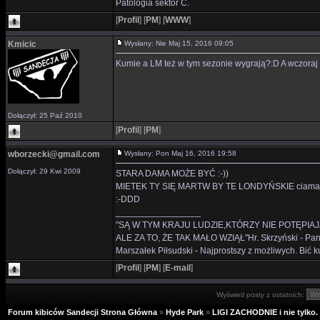
Patologia sektor C.
[
Profil
]
[
PM
]
[
WWW
]
Kmicic
Wysłany: Nie Maj 15, 2016 09:05
Kumie a LM też w tym sezonie wygrają?:D A wczoraj 
Dołączył: 25 Paź 2010
[
Profil
]
[
PM
]
wborzecki@gmail.com
Wysłany: Pon Maj 16, 2016 19:58
Dołączył: 29 Kwi 2009
STARA DAMA MOŻE BYĆ :-))
MIETEK TY SIĘ MARTW BY TE LONDYŃSKIE ciamajd
:-DDD
_________________
"SĄ W TYM KRAJU LUDZIE,KTÓRZY NIE POTĘPIAJ
ALE ZA TO, ŻE TAK MAŁO WZIĄŁ"Hr. Skrzyński - Panie 
Marszałek Piłsudski - Najprostszy z możliwych. Bić ku
[
Profil
]
[
PM
]
[
E-mail
]
Wyświetl posty z ostatnich:
Forum kibiców Sandecji Strona Główna
»
Hyde Park
»
LIGI ZACHODNIE i nie tylko.