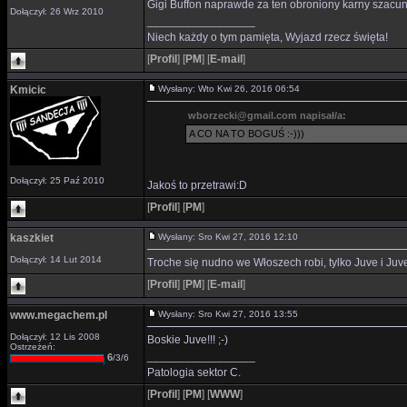
Gigi Buffon naprawde za ten obroniony karny szacun!
Dołączył: 26 Wrz 2010
_________________
Niech każdy o tym pamięta, Wyjazd rzecz święta!
[
Profil
]
[
PM
]
[
E-mail
]
Kmicic
Wysłany: Wto Kwi 26, 2016 06:54
wborzecki@gmail.com napisał/a:
A CO NA TO BOGUŚ :-)))
Dołączył: 25 Paź 2010
Jakoś to przetrawi:D
[
Profil
]
[
PM
]
kaszkiet
Wysłany: Sro Kwi 27, 2016 12:10
Dołączył: 14 Lut 2014
Troche się nudno we Włoszech robi, tylko Juve i Juv
[
Profil
]
[
PM
]
[
E-mail
]
www.megachem.pl
Wysłany: Sro Kwi 27, 2016 13:55
Dołączył: 12 Lis 2008
Boskie Juve!!! ;-)
Ostrzeżeń:
_________________
6
/3/6
Patologia sektor C.
[
Profil
]
[
PM
]
[
WWW
]