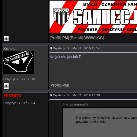
[
Profil
]
[
PM
]
[
E-mail
]
[
WWW
]
[
GG
]
Kmicic
Wysłany: Sro Maj 11, 2016 11:17
No jak nie jak tak:D
Dołączył: 25 Paź 2010
[
Profil
]
[
PM
]
ERNESTO
Wysłany: Sro Maj 11, 2016 13:30
Dołączył: 07 Paź 2004
hanys napisał/a:
Kmicic napisał/a:
Nie wiem czy śledzicie ale właśnie w sp
powodu zamieszek.