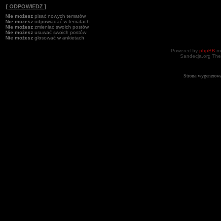
[ ODPOWIEDZ ]
Nie możesz
pisać nowych tematów
Nie możesz
odpowiadać w tematach
Nie możesz
zmieniać swoich postów
Nie możesz
usuwać swoich postów
Nie możesz
głosować w ankietach
Powered by
phpBB
mo
Sandecja.org The
Strona wygenerowa