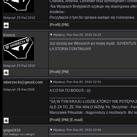
Chelsea, Arsenal, Leicester oraz Birmingham i chole
-Na Wyspach Brytyjskich szykuje się dopingowa afe
środków.-
Poczytajcie o tym bo sprawa wydaje się rozwojowa.
Dołączył: 25 Paź 2010
[
Profil
]
[
PM
]
Kmicic
Wysłany: Pon Kwi 25, 2016 20:25
Już dzisiaj we Włoszech po mojej myśli. JUVENTUS
LA STORIA CONTINUA!!!
Dołączył: 25 Paź 2010
[
Profil
]
[
PM
]
wborzecki@gmail.com
Wysłany: Pon Kwi 25, 2016 22:51
Dołączył: 29 Kwi 2009
A CO NA TO BOGUŚ :-)))
_________________
"SĄ W TYM KRAJU LUDZIE,KTÓRZY NIE POTĘPIAJ
ALE ZA TO, ŻE TAK MAŁO WZIĄŁ"Hr. Skrzyński - Panie 
Marszałek Piłsudski - Najprostszy z możliwych. Bić ku
[
Profil
]
[
PM
]
[
E-mail
]
gogo1910
Wysłany: Pon Kwi 25, 2016 23:04
Od małego na całego!