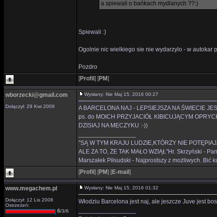
a spiewali o bańkach mydlanych ??:)
Spiewali :)
Ogolnie nic wielkiego sie nie wydarzylo - w autokar pi
Pozdro
[
Profil
]
[
PM
]
wborzecki@gmail.com
Wysłany: Nie Maj 15, 2016 00:27
Dołączył: 29 Kwi 2009
A BARCELONA NAJ - LEPSIEJSZA NA ŚWIECIE JEST :P
ps. do MOICH PRZYJACIÓŁ KIBICUJĄCYM OPRYC
DZISIAJ NA MECZYKU :-))
_________________
"SĄ W TYM KRAJU LUDZIE,KTÓRZY NIE POTĘPIAJ
ALE ZA TO, ŻE TAK MAŁO WZIĄŁ"Hr. Skrzyński - Panie 
Marszałek Piłsudski - Najprostszy z możliwych. Bić ku
[
Profil
]
[
PM
]
[
E-mail
]
www.megachem.pl
Wysłany: Nie Maj 15, 2016 01:32
Dołączył: 12 Lis 2008
Włodziu Barcelona jest naj, ale jeszcze Juve jest b
Ostrzeżeń:
_________________
6
/3/6