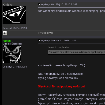
Kmicic
Wysłany: Wto Maj 10, 2016 22:01
Nie wiem czy śledzicie ale właśnie w spokojnej i 
Dołączył: 25 Paź 2010
[
Profil
]
[
PM
]
hanys
Wysłany: Sro Maj 11, 2016 11:09
Oda do Śląskości
Kmicic napisał/a:
Nie wiem czy śledzicie ale właśnie w spokojnej 
a spiewali o bańkach mydlanych ??:)
Dołączył: 07 Paź 2004
_________________
Nas nie obchodzi co o nas myślicie
My się bawimy i was pierdolimy
Śląskości Ty nad poziomy wyfurgnij
Hanys - uokryślyńy czowjeka, kery uod pokolyńůw mj
grańicůma Ślůnska. Pojyńće Hanys uobmyślili Polok
Mjało być uůne uobraźliwe, nale przijino śe skiż p