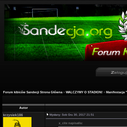
Forum kibiców Sandecji Strona Główna
»
WALCZYMY O STADION!
»
Manifestacja 
Autor
krzysiek186
Wysłany: Sob Gru 30, 2017 21:51
x_cite napisał/a: