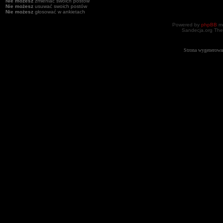
Nie możesz
zmieniać swoich postów
Nie możesz
usuwać swoich postów
Nie możesz
głosować w ankietach
Powered by
phpBB
mo
Sandecja.org The
Strona wygenerowa