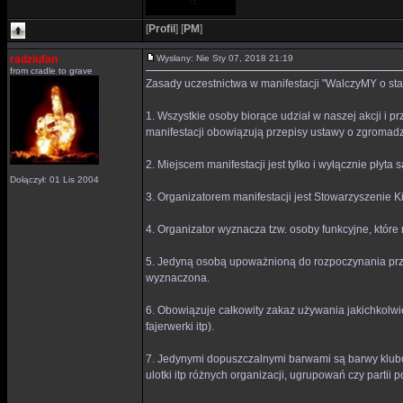
[
Profil
]
[
PM
]
radziufan
Wysłany: Nie Sty 07, 2018 21:19
from cradle to grave
Zasady uczestnictwa w manifestacji "WalczyMY o sta
1. Wszystkie osoby biorące udział w naszej akcji i 
manifestacji obowiązują przepisy ustawy o zgromad
2. Miejscem manifestacji jest tylko i wyłącznie płyta 
Dołączył: 01 Lis 2004
3. Organizatorem manifestacji jest Stowarzyszenie K
4. Organizator wyznacza tzw. osoby funkcyjne, któr
5. Jedyną osobą upoważnioną do rozpoczynania przy
wyznaczona.
6. Obowiązuje całkowity zakaz używania jakichkolwi
fajerwerki itp).
7. Jedynymi dopuszczalnymi barwami są barwy klubo
ulotki itp różnych organizacji, ugrupowań czy partii