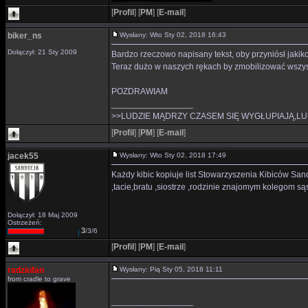
[
Profil
]
[
PM
]
[
E-mail
]
biker_ns
Wysłany: Wto Sty 02, 2018 16:43
Dołączył: 21 Sty 2009
Bardzo rzeczowo napisany tekst, oby przyniósł jakik
Teraz dużo w naszych rękach by zmobilizować wszyst
POZDRAWIAM
_________________
>>LUDZIE MĄDRZY CZASEM SIĘ WYGŁUPIAJĄ,LU
[
Profil
]
[
PM
]
[
E-mail
]
jacek55
Wysłany: Wto Sty 02, 2018 17:49
Każdy kibic kopiuje list Stowarzyszenia Kibiców San
,tacie,bratu ,siostrze ,rodzinie znajomym kolegom s
Dołączył: 18 Maj 2009
Ostrzeżeń:
3
/3/6
[
Profil
]
[
PM
]
[
E-mail
]
radziufan
Wysłany: Pią Sty 05, 2018 11:11
from cradle to grave
_________________