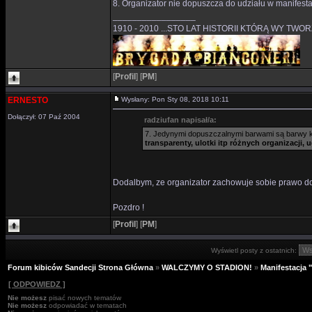
8. Organizator nie dopuszcza do udziału w manifest
_________________
1910 - 2010 ...STO LAT HISTORII KTÓRĄ WY TWO
[
Profil
]
[
PM
]
ERNESTO
Wysłany: Pon Sty 08, 2018 10:11
Dołączył: 07 Paź 2004
radziufan napisał/a:
7. Jedynymi dopuszczalnymi barwami są barwy k
transparenty, ulotki itp różnych organizacji,
Dodalbym, ze organizator zachowuje sobie prawo do
Pozdro !
[
Profil
]
[
PM
]
Wyświetl posty z ostatnich:
Forum kibiców Sandecji Strona Główna
»
WALCZYMY O STADION!
»
Manifestacja 
[ ODPOWIEDZ ]
Nie możesz
pisać nowych tematów
Nie możesz
odpowiadać w tematach