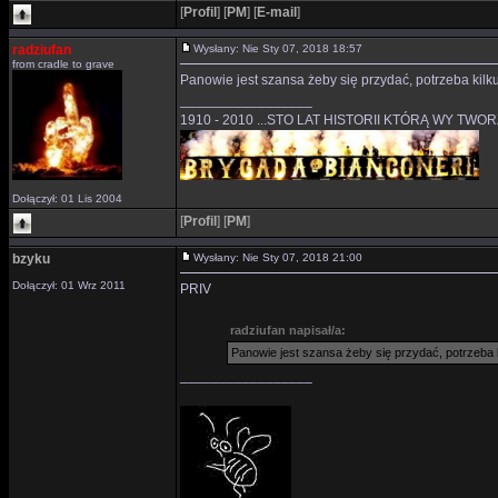
[
Profil
]
[
PM
]
[
E-mail
]
radziufan
Wysłany: Nie Sty 07, 2018 18:57
from cradle to grave
Panowie jest szansa żeby się przydać, potrzeba kilku
_________________
1910 - 2010 ...STO LAT HISTORII KTÓRĄ WY TWO
Dołączył: 01 Lis 2004
[
Profil
]
[
PM
]
bzyku
Wysłany: Nie Sty 07, 2018 21:00
Dołączył: 01 Wrz 2011
PRIV
radziufan napisał/a:
Panowie jest szansa żeby się przydać, potrzeba k
_________________