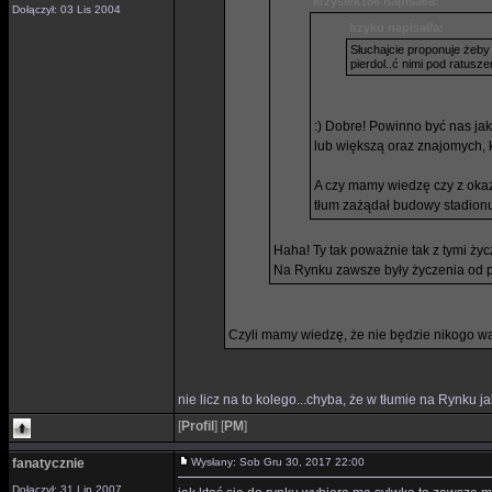
krzysiek186 napisał/a:
Dołączył: 03 Lis 2004
bzyku napisał/a:
Słuchajcie proponuje żeby
pierdol..ć nimi pod ratus
:) Dobre! Powinno być nas jak
lub większą oraz znajomych,
A czy mamy wiedzę czy z okaz
tłum zażądał budowy stadionu
Haha! Ty tak poważnie tak z tymi ży
Na Rynku zawsze były życzenia od pr
Czyli mamy wiedzę, że nie będzie nikogo w
nie licz na to kolego...chyba, że w tłumie na Rynku ja
[
Profil
]
[
PM
]
fanatycznie
Wysłany: Sob Gru 30, 2017 22:00
Dołączył: 31 Lip 2007