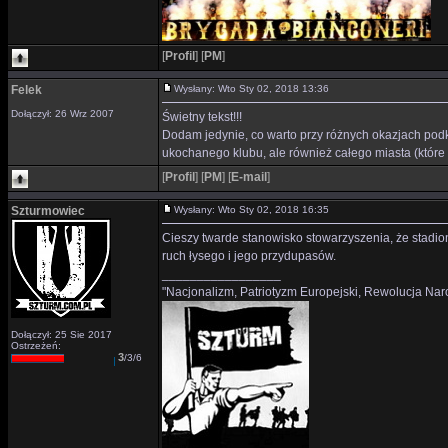
[
Profil
]
[
PM
]
Felek
Wysłany: Wto Sty 02, 2018 13:36
Dołączył: 26 Wrz 2007
Świetny tekst!!!
Dodam jedynie, co warto przy różnych okazjach pod
ukochanego klubu, ale również całego miasta (które
[
Profil
]
[
PM
]
[
E-mail
]
Szturmowiec
Wysłany: Wto Sty 02, 2018 16:35
Cieszy twarde stanowisko stowarzyszenia, że stadio
ruch łysego i jego przydupasów.
_________________
"Nacjonalizm, Patriotyzm Europejski, Rewolucja Nar
Dołączył: 25 Sie 2017
Ostrzeżeń:
3
/3/6