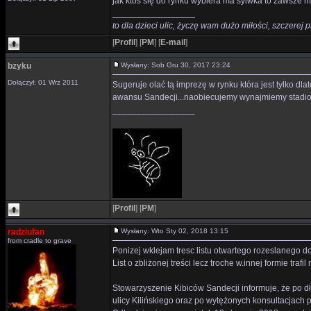
jak ktoś się do rynku wybiera ma sylwka to zawsze m
_________________
to dla dzieci ulic, życzę wam dużo miłości, szczerej p
[
Profil
]
[
PM
]
[
E-mail
]
bzyku
Wysłany: Sob Gru 30, 2017 23:24
Dołączył: 01 Wrz 2011
Sugeruje olać tą imprezę w rynku która jest tylko dl
awansu Sandecji...naobiecujemy wynajmiemy stadion a
_________________
[
Profil
]
[
PM
]
radziufan
Wysłany: Wto Sty 02, 2018 13:15
from cradle to grave
Ponizej wklejam tresc listu otwartego rozeslanego d
List o zbliżonej treści lecz troche w.innej formie trafi
Stowarzyszenie Kibiców Sandecji informuje, że po d
ulicy Kilińskiego oraz po wytężonych konsultacjach