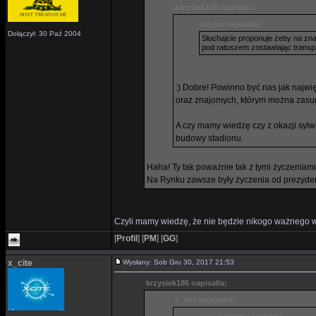
krzysiek186 napisał/a:
bzyku napisał/a:
Dołączył: 30 Paź 2004
Słuchajcie proponuje żeby na zna
pod ratuszem zostawiając transp
:) Dobre! Powinno być nas jak najwię
oraz znajomych, którym można zasu
A czy mamy wiedzę czy z okazji sylw
budowy stadionu.
Haha! Ty tak poważnie tak z tymi życzeniam
Na Rynku zawsze były życzenia od prezydenta
Czyli mamy wiedzę, że nie będzie nikogo ważnego w
[
Profil
]
[
PM
]
[
GG
]
x_cite
Wysłany: Sob Gru 30, 2017 21:53
krzysiek186 napisał/a:
x_cite napisał/a: