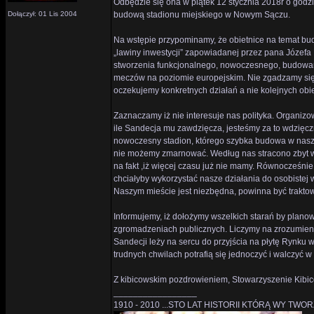
Odbędzie się ona w piątek 12 stycznia 2018r o god
Dołączył: 01 Lis 2004
budową stadionu miejskiego w Nowym Sączu.
Na wstępie przypominamy, że obietnice na temat bud
„lawiny inwestycji” zapowiadanej przez pana Józefa 
stworzenia funkcjonalnego, nowoczesnego, budowan
meczów na poziomie europejskim. Nie zgadzamy się na
oczekujemy konkretnych działań a nie kolejnych obie
Zaznaczamy iż nie interesuje nas polityka. Organiz
ile Sandecja mu zawdzięcza, jesteśmy za to wdzięcz
nowoczesny stadion, którego szybka budowa w nasz
nie możemy zmarnować. Według nas stracono zbyt w
na fakt ,iż więcej czasu już nie mamy. Równocześni
chciałyby wykorzystać nasze działania do osobistej
Naszym mieście jest niezbędna, powinna być traktow
Informujemy, iż dołożymy wszelkich starań by plan
zgromadzeniach publicznych. Liczymy na zrozumienie
Sandecji leży na sercu do przyjścia na płytę Rynku 
trudnych chwilach potrafią się jednoczyć i walczyć w
Z kibicowskim pozdrowieniem, Stowarzyszenie Kibic
_________________
1910 - 2010 ...STO LAT HISTORII KTÓRĄ WY TWO