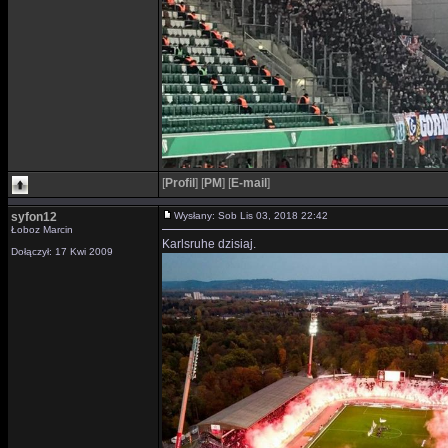
[
Profil
]
[
PM
]
[
E-mail
]
syfon12
Wysłany: Sob Lis 03, 2018 22:42
Łoboz Marcin
Karlsruhe dzisiaj.
Dołączył: 17 Kwi 2009