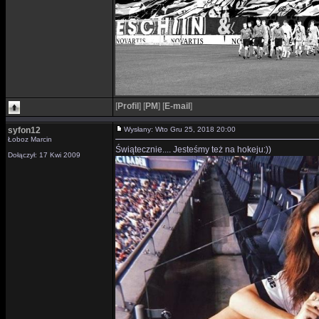
[
Profil
]
[
PM
]
[
E-mail
]
syfon12
Wysłany: Wto Gru 25, 2018 20:00
Łoboz Marcin
Świątecznie.... Jesteśmy też na hokeju:))
Dołączył: 17 Kwi 2009