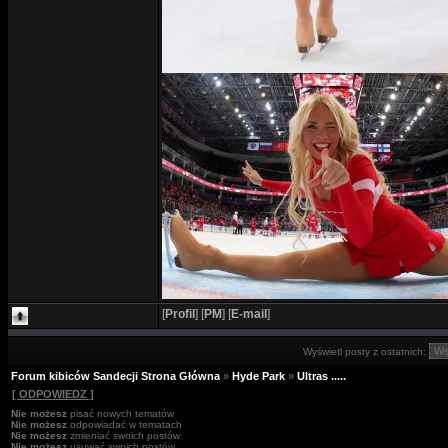
[
Profil
]
[
PM
]
[
E-mail
]
Wyświetl posty z ostatnich:
Forum kibiców Sandecji Strona Główna
»
Hyde Park
»
Ultras .....
[ ODPOWIEDZ ]
Nie możesz
pisać nowych tematów
Nie możesz
odpowiadać w tematach
Nie możesz
zmieniać swoich postów
Nie możesz
usuwać swoich postów