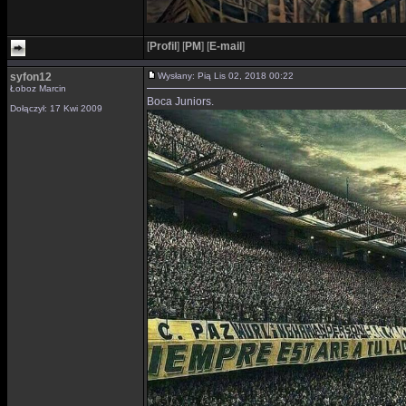
[
Profil
]
[
PM
]
[
E-mail
]
syfon12
Wysłany: Pią Lis 02, 2018 00:22
Łoboz Marcin
Boca Juniors.
Dołączył: 17 Kwi 2009