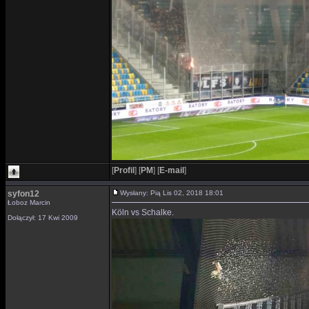
[
Profil
]
[
PM
]
[
E-mail
]
syfon12
Wysłany: Pią Lis 02, 2018 18:01
Łoboz Marcin
Köln vs Schalke.
Dołączył: 17 Kwi 2009