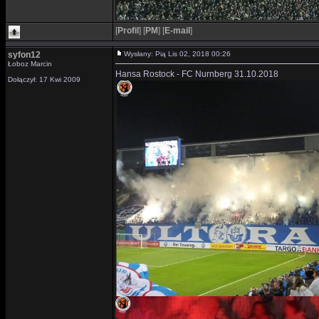
[
Profil
]
[
PM
]
[
E-mail
]
syfon12
Wysłany: Pią Lis 02, 2018 00:26
Łoboz Marcin
Hansa Rostock - FC Nurnberg 31.10.2018
Dołączył: 17 Kwi 2009