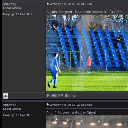
syfon12
Wysłany: Pią Lis 02, 2018 00:31
Łoboz Marcin
Błękitni Stargard - Radomiak Radom 31.10.2018
Dołączył: 17 Kwi 2009
[
Profil
]
[
PM
]
[
E-mail
]
syfon12
Wysłany: Pią Lis 02, 2018 17:58
Łoboz Marcin
Pogoń Szczecin dzisiaj w Gdyni.
Dołączył: 17 Kwi 2009