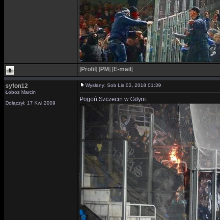
[
Profil
]
[
PM
]
[
E-mail
]
syfon12
Wysłany: Sob Lis 03, 2018 01:39
Łoboz Marcin
Pogoń Szczecin w Gdyni.
Dołączył: 17 Kwi 2009