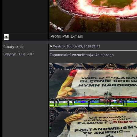
[
Profil
]
[
PM
]
[
E-mail
]
fanatycznie
Wysłany: Sob Lis 03, 2018 22:43
Dołączył: 31 Lip 2007
Zapomniałeś wrzucić najważniejszego