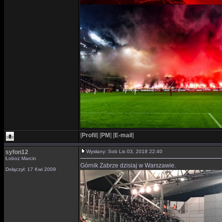
[
Profil
]
[
PM
]
[
E-mail
]
syfon12
Wysłany: Sob Lis 03, 2018 22:40
Łoboz Marcin
Górnik Zabrze dzisiaj w Warszawie.
Dołączył: 17 Kwi 2009