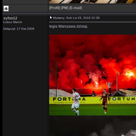
[
Profil
]
[
PM
]
[
E-mail
]
syfon12
Wysłany: Sob Lis 03, 2018 22:39
Łoboz Marcin
legia Warszawa dzisiaj.
Dołączył: 17 Kwi 2009