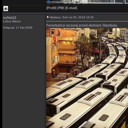
[
Profil
]
[
PM
]
[
E-mail
]
syfon12
Wysłany: Sob Lis 03, 2018 16:30
Łoboz Marcin
Fenerbahce wczoraj przed derbami Stambułu.
Dołączył: 17 Kwi 2009