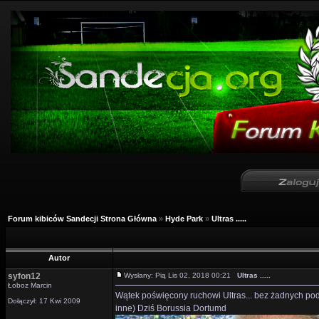
Forum kibiców Sandecji Strona Główna
»
Hyde Park
»
Ultras .....
Autor
syfon12
Wysłany: Pią Lis 02, 2018 00:21
Ultras .....
Łoboz Marcin
Wątek poświęcony ruchowi Ultras... bez żadnych podzia
Dołączył: 17 Kwi 2009
inne) Dziś Borussia Dortumd