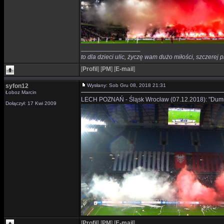
_________________
to dla dzieci ulic, życzę wam dużo miłości, szczerej p
[
Profil
]
[
PM
]
[
E-mail
]
syfon12
Wysłany: Sob Gru 08, 2018 21:31
Łoboz Marcin
LECH POZNAŃ - Śląsk Wrocław (07.12.2018): "Dumni 
Dołączył: 17 Kwi 2009
[
Profil
]
[
PM
]
[
E-mail
]