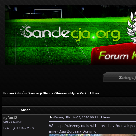
Forum kibiców Sandecji Strona Główna
»
Hyde Park
»
Ultras .....
Autor
syfon12
Wysłany: Pią Lis 02, 2018 00:21
Ultras .....
Łoboz Marcin
Wątek poświęcony ruchowi Ultras... bez żadnych podzia
Dołączył: 17 Kwi 2009
inne) Dziś Borussia Dortumd