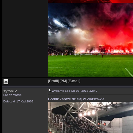
[
Profil
]
[
PM
]
[
E-mail
]
syfon12
Wysłany: Sob Lis 03, 2018 22:40
Łoboz Marcin
Górnik Zabrze dzisiaj w Warszawie.
Dołączył: 17 Kwi 2009