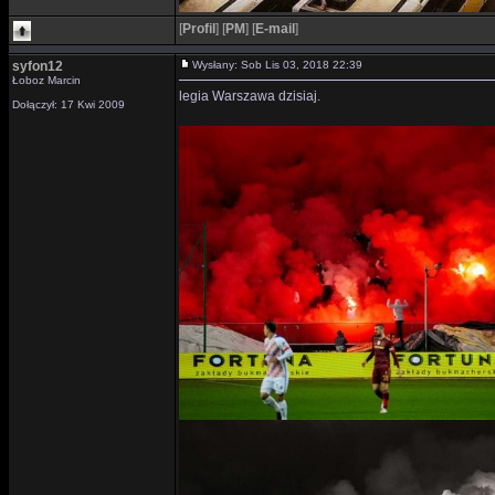
[
Profil
]
[
PM
]
[
E-mail
]
syfon12
Wysłany: Sob Lis 03, 2018 22:39
Łoboz Marcin
legia Warszawa dzisiaj.
Dołączył: 17 Kwi 2009