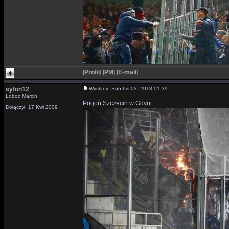
[
Profil
]
[
PM
]
[
E-mail
]
syfon12
Wysłany: Sob Lis 03, 2018 01:39
Łoboz Marcin
Pogoń Szczecin w Gdyni.
Dołączył: 17 Kwi 2009