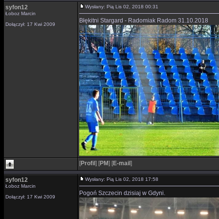
syfon12
Wysłany: Pią Lis 02, 2018 00:31
Łoboz Marcin
Błękitni Stargard - Radomiak Radom 31.10.2018
Dołączył: 17 Kwi 2009
[
Profil
]
[
PM
]
[
E-mail
]
syfon12
Wysłany: Pią Lis 02, 2018 17:58
Łoboz Marcin
Pogoń Szczecin dzisiaj w Gdyni.
Dołączył: 17 Kwi 2009