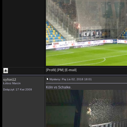
[
Profil
]
[
PM
]
[
E-mail
]
syfon12
Wysłany: Pią Lis 02, 2018 18:01
Łoboz Marcin
Köln vs Schalke.
Dołączył: 17 Kwi 2009