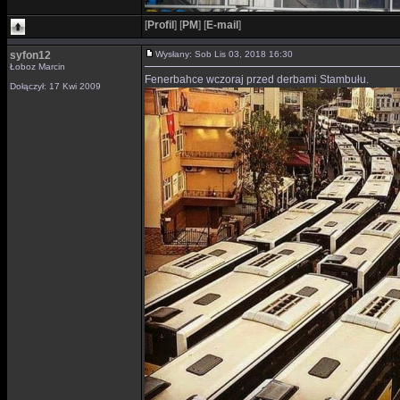
[
Profil
]
[
PM
]
[
E-mail
]
syfon12
Wysłany: Sob Lis 03, 2018 16:30
Łoboz Marcin
Fenerbahce wczoraj przed derbami Stambułu.
Dołączył: 17 Kwi 2009