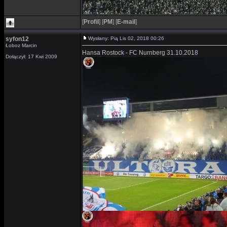
[
Profil
]
[
PM
]
[
E-mail
]
syfon12
Wysłany: Pią Lis 02, 2018 00:26
Łoboz Marcin
Hansa Rostock - FC Nurnberg 31.10.2018
Dołączył: 17 Kwi 2009