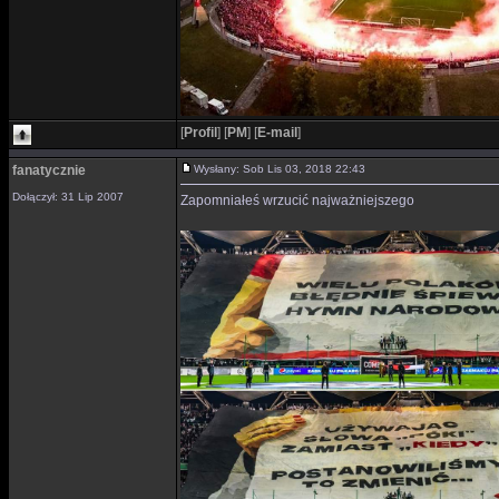
[
Profil
]
[
PM
]
[
E-mail
]
fanatycznie
Wysłany: Sob Lis 03, 2018 22:43
Dołączył: 31 Lip 2007
Zapomniałeś wrzucić najważniejszego