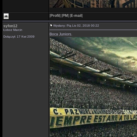
[
Profil
]
[
PM
]
[
E-mail
]
syfon12
Wysłany: Pią Lis 02, 2018 00:22
Łoboz Marcin
Boca Juniors.
Dołączył: 17 Kwi 2009