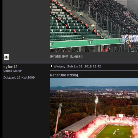
[
Profil
]
[
PM
]
[
E-mail
]
syfon12
Wysłany: Sob Lis 03, 2018 22:42
Łoboz Marcin
Karlsruhe dzisiaj.
Dołączył: 17 Kwi 2009