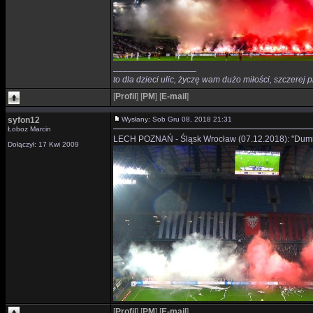
_________________
to dla dzieci ulic, życzę wam dużo miłości, szczerej p
[
Profil
]
[
PM
]
[
E-mail
]
syfon12
Wysłany: Sob Gru 08, 2018 21:31
Łoboz Marcin
LECH POZNAŃ - Śląsk Wrocław (07.12.2018): "Dumni 
Dołączył: 17 Kwi 2009
[
Profil
]
[
PM
]
[
E-mail
]