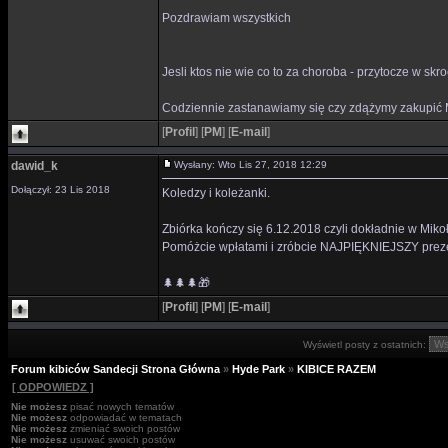
Pozdrawiam wszystkich
Jesli ktos nie wie co to za choroba - przytocze w skro
Codziennie zastanawiamy się czy zdążymy zakupić M
[
Profil
]
[
PM
]
[
E-mail
]
dawid_k
Wysłany: Wto Lis 27, 2018 12:29
Dołączył: 23 Lis 2018
Koledzy i koleżanki.
Zbiórka kończy się 6.12.2018 czyli dokładnie w Mikoł
Pomóżcie wpłatami i zróbcie NAJPIĘKNIEJSZY preze
🌲🌲🌲🎁
[
Profil
]
[
PM
]
[
E-mail
]
Wyświetl posty z ostatnich:
Forum kibiców Sandecji Strona Główna
»
Hyde Park
»
KIBICE RAZEM
[ ODPOWIEDZ ]
Nie możesz
pisać nowych tematów
Nie możesz
odpowiadać w tematach
Nie możesz
zmieniać swoich postów
Nie możesz
usuwać swoich postów