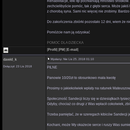
Rehabilitacje, leki itp pochłaniają mnóstwo środków
zechcielibyście pomóc, tak z głębi serca. Może jak
z chorobą syna. Sami nic więcej nie zrobimy. Bardzo
Do zakończenia zbiórki pozostało 12 dni, wiem że ni
Pomóżcie nam ją odzyskać
POMOC DLA DZIECKA
[
Profil
]
[
PM
]
[
E-mail
]
dawid_k
Wysłany: Nie Lis 25, 2018 01:10
Dołączył: 23 Lis 2018
PILNE
Panowie 10/20zł to stosunkowo mała kwotę
Prosimy o jakiekolwiek wpłaty na ratunek Mateuszow
Społeczność Sandecji liczy się w dziesiątkach tysiec
Gdyby, chociaż co drugi z Was wpłacił cokolwiek, zbi
Trzeba pamiętać, że w szeregach kibiców Sandecji 
Kochani, może Wy okażecie serce i ruszy Was sumi