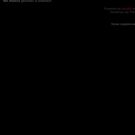
Nie możesz
głosować w ankietach
Powered by
phpBB
mo
Sandecja.org The
Strona wygenerowa