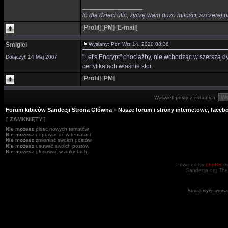
_________________
to dla dzieci ulic, życzę wam dużo miłości, szczerej p
[
Profil
]
[
PM
]
[
E-mail
]
Śmigiel
Wysłany: Pon Wrz 14, 2020 08:36
"Let's Encrypt" chociażby, nie wchodząc w szerszą dy
Dołączył: 14 Maj 2007
certyfikatach właśnie stoi.
[
Profil
]
[
PM
]
Wyświetl posty z ostatnich:
Forum kibiców Sandecji Strona Główna
»
Nasze forum i strony internetowe, facebo
[ ZAMKNIĘTY ]
Nie możesz
pisać nowych tematów
Nie możesz
odpowiadać w tematach
Nie możesz
zmieniać swoich postów
Nie możesz
usuwać swoich postów
Nie możesz
głosować w ankietach
Powered by
phpBB
mo
Sandecja.org The
Strona wygenerowa