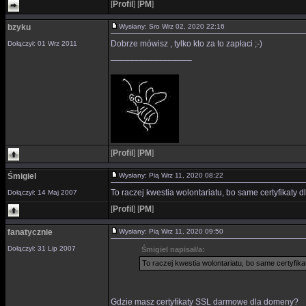
[
Profil
]
[
PM
]
bzyku
Wysłany: Sro Wrz 02, 2020 22:16
Dobrze mówisz , tylko kto za to zapłaci ;-)
Dołączył: 01 Wrz 2011
_________________
[
Profil
]
[
PM
]
Śmigiel
Wysłany: Pią Wrz 11, 2020 08:22
To raczej kwestia wolontariatu, bo same certyfikaty
Dołączył: 14 Maj 2007
[
Profil
]
[
PM
]
fanatycznie
Wysłany: Pią Wrz 11, 2020 09:50
Dołączył: 31 Lip 2007
Śmigiel napisał/a:
To raczej kwestia wolontariatu, bo same certyfi
Gdzie masz certyfikaty SSL darmowe dla domeny?