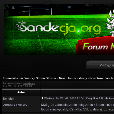
Forum kibiców Sandecji Strona Główna
»
Nasze forum i strony internetowe, facebo
Zamknięty przez:
rudeboyz
Pon Wrz 14, 2020 10:13
Autor
Śmigiel
Wysłany: Sro Wrz 02, 2020 12:04
Certyfikat SSL dla for
Myślę, że zabezpieczenie połączenia z forum może o
Dołączył: 14 Maj 2007
logowania wyciekły. Certyfikat SSL to dzisiaj już racz