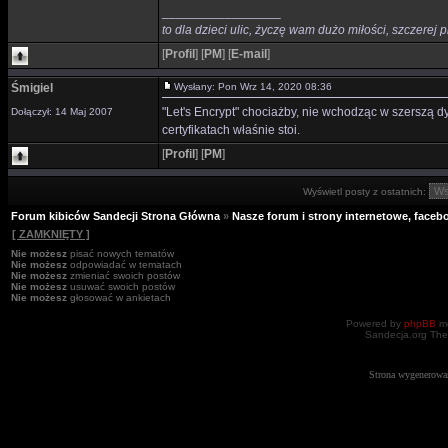
_________________
to dla dzieci ulic, życzę wam dużo miłości, szczerej p
[
Profil
]
[
PM
]
[
E-mail
]
Śmigiel
Wysłany: Pon Wrz 14, 2020 08:36
"Let's Encrypt" chociażby, nie wchodząc w szerszą dy
Dołączył: 14 Maj 2007
certyfikatach właśnie stoi.
[
Profil
]
[
PM
]
Wyświetl posty z ostatnich:
Forum kibiców Sandecji Strona Główna
»
Nasze forum i strony internetowe, facebo
[ ZAMKNIĘTY ]
Nie możesz
pisać nowych tematów
Nie możesz
odpowiadać w tematach
Nie możesz
zmieniać swoich postów
Nie możesz
usuwać swoich postów
Nie możesz
głosować w ankietach
Powered by
phpBB
mo
Sandecja.org The
Strona wygenerowa