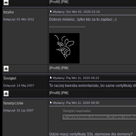
[
Profil
]
[
PM
]
bzyku
Wysłany: Sro Wrz 02, 2020 22:16
Dobrze mówisz , tylko kto za to zapłaci ;-)
Dołączył: 01 Wrz 2011
_________________
[
Profil
]
[
PM
]
Śmigiel
Wysłany: Pią Wrz 11, 2020 08:22
To raczej kwestia wolontariatu, bo same certyfikaty
Dołączył: 14 Maj 2007
[
Profil
]
[
PM
]
fanatycznie
Wysłany: Pią Wrz 11, 2020 09:50
Dołączył: 31 Lip 2007
Śmigiel napisał/a:
To raczej kwestia wolontariatu, bo same certyfi
Gdzie masz certyfikaty SSL darmowe dla domeny?