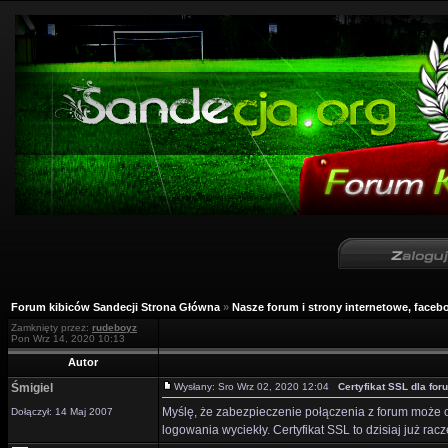
Forum kibiców Sandecji Strona Główna
»
Nasze forum i strony internetowe, facebo
Zamknięty przez:
rudeboyz
Pon Wrz 14, 2020 10:13
Autor
Śmigiel
Wysłany: Sro Wrz 02, 2020 12:04
Certyfikat SSL dla for
Myślę, że zabezpieczenie połączenia z forum może o
Dołączył: 14 Maj 2007
logowania wyciekły. Certyfikat SSL to dzisiaj już racz