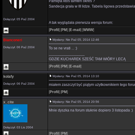
Pamięta ktoś tamten okres ?
Sandecja grała w III lidze. Tabela ligowa przedstawi
Dołączył: 05 Paź 2004
A tak wyglądała pierwsza wersja forum:
[
Profil
]
[
PM
]
[
E-mail
]
[
WWW
]
Bianconeri
Wysłany: Nie Paź 05, 2014 12:46
Dołączył: 06 Paź 2004
To se ne vrati ... :)
_________________
GDZIE KUCHAREK SZEŚĆ TAM WIÓRY LECĄ
[
Profil
]
[
PM
]
[
E-mail
]
kolafy
Wysłany: Nie Paź 05, 2014 13:10
Dołączył: 06 Paź 2004
miałem zaszczyt być piątym użytkownikiem tego foru
[
Profil
]
[
PM
]
x_cite
Wysłany: Nie Paź 05, 2014 20:56
Mnie dyszka na forum stuknie dopiero 3 listopada :)
Dołączył: 03 Lis 2004
[
Profil
]
[
PM
]