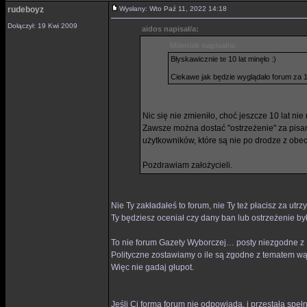
rudeboyz
Wysłany: Wto Paź 11, 2022 14:18
Dołączył: 19 Kwi 2009
aidos napisał/a:
Mileniak napisał/a:
Błyskawicznie te 10 lat minęło :)
Ciekawe jak będzie wyglądało forum za 10
Nic się nie zmieniło, choć jeszcze 10 lat nie
Zawsze można dostać "ostrzeżenie" za pisan
użytkowników, które są nie po drodze z obec
Pozdrawiam założycieli.
Nie Ty zakładałeś to forum, nie Ty też płacisz za utr
Ty będziesz oceniał czy dany ban lub ostrzeżenie był
To nie forum Gazety Wyborczej… posty niezgodne z ,,
Polityczne zostawiamy o ile są zgodne z tematem wą
Więc nie gadaj głupot.
Jeśli Ci forma forum nie odpowiada, i przestała spe