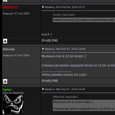
ERNESTO
Wysłany: Pon Paź 06, 2014 22:17
Dołączył: 07 Paź 2004
kolafy napisał/a:
miałem zaszczyt być piątym użytkownikiem tego 
a ja 8 :)
[
Profil
]
[
PM
]
Mileniak
Wysłany: Wto Paź 07, 2014 14:08
Dołączył: 07 Paź 2004
Błyskawicznie te 10 lat minęło :)
Ciekawe jak będzie wyglądało forum za 10 lat i w kt
_________________
Jedna jaskółka wiosny nie czyni
[
Profil
]
[
PM
]
hanys
Wysłany: Wto Paź 07, 2014 19:45
Oda do Śląskości
Mileniak napisał/a:
Błyskawicznie te 10 lat minęło :)
Ciekawe jak będzie wyglądało forum za 10 lat i w