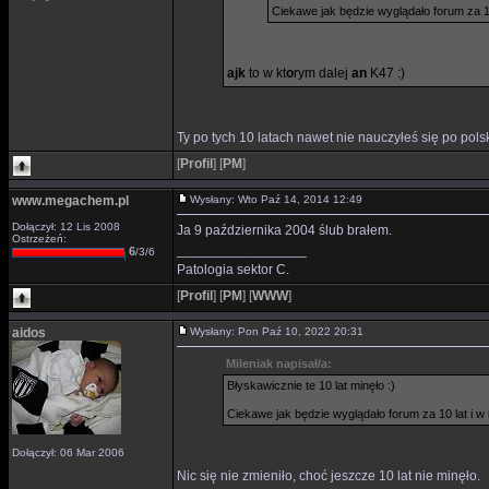
Ciekawe jak będzie wyglądało forum za 10
ajk
to w kt
o
rym dalej
an
K47 :)
Ty po tych 10 latach nawet nie nauczyłeś się po polsk
[
Profil
]
[
PM
]
www.megachem.pl
Wysłany: Wto Paź 14, 2014 12:49
Dołączył: 12 Lis 2008
Ja 9 października 2004 ślub brałem.
Ostrzeżeń:
_________________
6
/3/6
Patologia sektor C.
[
Profil
]
[
PM
]
[
WWW
]
aidos
Wysłany: Pon Paź 10, 2022 20:31
Mileniak napisał/a:
Błyskawicznie te 10 lat minęło :)
Ciekawe jak będzie wyglądało forum za 10 lat i w
Dołączył: 06 Mar 2006
Nic się nie zmieniło, choć jeszcze 10 lat nie minęło.