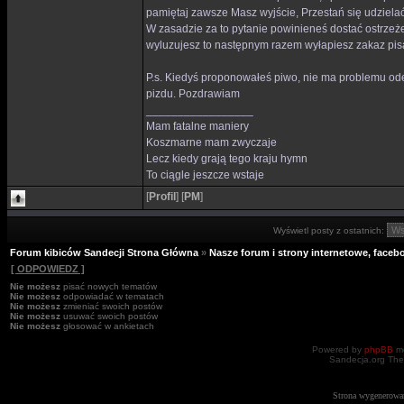
pamiętaj zawsze Masz wyjście, Przestań się udzielać 
W zasadzie za to pytanie powinieneś dostać ostrzeże
wyluzujesz to następnym razem wyłapiesz zakaz pis
P.s. Kiedyś proponowałeś piwo, nie ma problemu ode
pizdu. Pozdrawiam
_________________
Mam fatalne maniery
Koszmarne mam zwyczaje
Lecz kiedy grają tego kraju hymn
To ciągle jeszcze wstaje
[
Profil
]
[
PM
]
Wyświetl posty z ostatnich:
Forum kibiców Sandecji Strona Główna
»
Nasze forum i strony internetowe, facebo
[ ODPOWIEDZ ]
Nie możesz
pisać nowych tematów
Nie możesz
odpowiadać w tematach
Nie możesz
zmieniać swoich postów
Nie możesz
usuwać swoich postów
Nie możesz
głosować w ankietach
Powered by
phpBB
mo
Sandecja.org The
Strona wygenerowa