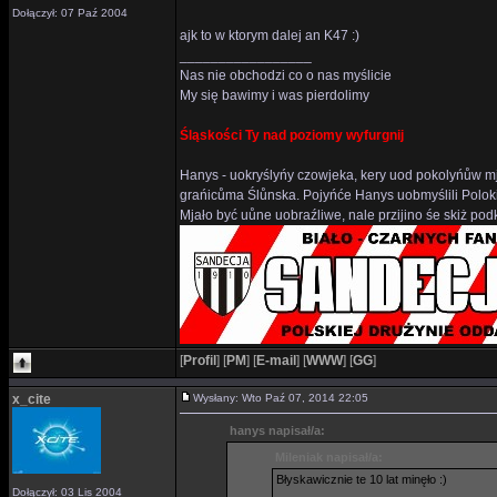
Dołączył: 07 Paź 2004
ajk to w ktorym dalej an K47 :)
_________________
Nas nie obchodzi co o nas myślicie
My się bawimy i was pierdolimy
Śląskości Ty nad poziomy wyfurgnij
Hanys - uokryślyńy czowjeka, kery uod pokolyńůw mj
grańicůma Ślůnska. Pojyńće Hanys uobmyślili Polok
Mjało być uůne uobraźliwe, nale przijino śe skiż p
[
Profil
]
[
PM
]
[
E-mail
]
[
WWW
]
[
GG
]
x_cite
Wysłany: Wto Paź 07, 2014 22:05
hanys napisał/a:
Mileniak napisał/a:
Błyskawicznie te 10 lat minęło :)
Dołączył: 03 Lis 2004