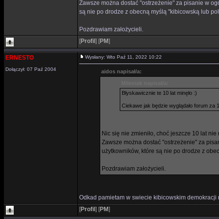
Zawsze można dostać "ostrzeżenie" za pisanie w ogól
są nie po drodze z obecną myślą "kibicowską lub pol
Pozdrawiam założycieli.
[
Profil
]
[
PM
]
ERNESTO
Wysłany: Wto Paź 11, 2022 10:22
Dołączył: 07 Paź 2004
aidos napisał/a:
Mileniak napisał/a:
Błyskawicznie te 10 lat minęło :)
Ciekawe jak będzie wyglądało forum za 10
Nic się nie zmieniło, choć jeszcze 10 lat nie
Zawsze można dostać "ostrzeżenie" za pisan
użytkowników, które są nie po drodze z obec
Pozdrawiam założycieli.
Odkad pamietam w swiecie kibicowskim demokracji ni
[
Profil
]
[
PM
]