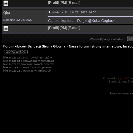
[
Profil
]
[
PM
]
[
E-mail
]
Qba
Wysłany: Sro Lis 22, 2023 16:50
Dołączył: 22 Lis 2023
Czapka kupiona!! Dzięki @Kuba Ceglarz
[
Profil
]
[
PM
]
[
E-mail
]
Wyświetl posty z ostatnich:
Forum kibiców Sandecji Strona Główna
»
Nasze forum i strony internetowe, facebo
[ ODPOWIEDZ ]
Nie możesz
pisać nowych tematów
Nie możesz
odpowiadać w tematach
Nie możesz
zmieniać swoich postów
Nie możesz
usuwać swoich postów
Nie możesz
głosować w ankietach
Powered by
phpBB
mo
Sandecja.org The
Strona wygenerowa