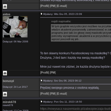
Grubas wynajął kancelarię adwokacką z Warszawy wi
[
Profil
]
[
PM
]
[
E-mail
]
aidos
Wysłany: Wto Gru 05, 2023 23:09
najdi napisał/a:
W tym grajdole wszystko jest możliwe na przykła
władze akademii postanowiły zainwestować w zakup
programu jest taki że głowę owej maskotki przywł
potrzeby wynajmować akademii a w przyszłości pe
wprost poszedł się jeb.. .
Dołączył: 06 Mar 2006
To ten sławny konkurs Facebookowy na maskotkę? OG
Drużyna, J-ileś tam i każdy ma swoją maskotkę?
Mnie już nawet nie zdziwi, że każda drużyna będzie m
[
Profil
]
[
PM
]
bonuspl
Wysłany: Sro Gru 06, 2023 06:12
Dołączył: 24 Lut 2017
Prędzej swojego prezesa z osobna wypłatą.
[
Profil
]
[
PM
]
[
E-mail
]
mirek678
Wysłany: Pon Gru 11, 2023 18:50
mirek678
https://nowysacz.naszemiasto.pl/zabezpieczaja-bud
Dołączył: 13 Cze 2009