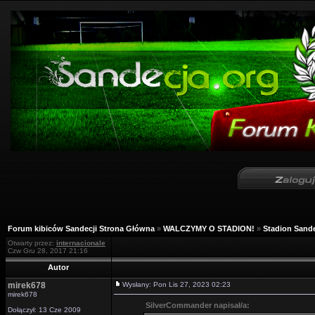
Forum kibiców Sandecji Strona Główna
»
WALCZYMY O STADION!
»
Stadion Sande
Otwarty przez:
internacionale
Czw Gru 28, 2017 21:16
Autor
mirek678
Wysłany: Pon Lis 27, 2023 02:23
mirek678
SilverCommander napisał/a:
Dołączył: 13 Cze 2009