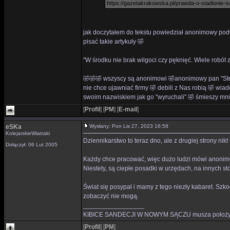
https://gazetakrakowska.pl/prawda-o-stadionie-
jak doczytałem do tekstu powiedział anonimowy pod
pisać takie artykuły 🤣
"W środku nie brak wilgoci czy pęknięć. Wiele rob
🤣🤣🤣 wszyscy są anonimowi 🤣anonimowy pan "St
nie chce ujawniać firmy 🤣 debili z Nas robią 🤣 wiado
swoim nazwiskiem jak go "wyruchali" 🤣 śmieszy mn
[
Profil
]
[
PM
]
[
E-mail
]
eSKa
Wysłany: Pon Lis 27, 2023 16:58
KolejarskieWiatraki
Dziennikarstwo to teraz dno, ale z drugiej strony ni
Dołączył: 06 Lut 2005
Każdy chce pracować, więc dużo ludzi mówi anonimo
Niestety, są ciepłe posadki w urzędach, na innych s
Świat się posypał i mamy z tego niezły kabaret. Szk
zobaczyć nie mogą.
_________________
KIBICE SANDECJI W NOWYM SĄCZU musza położyć kr
[
Profil
]
[
PM
]