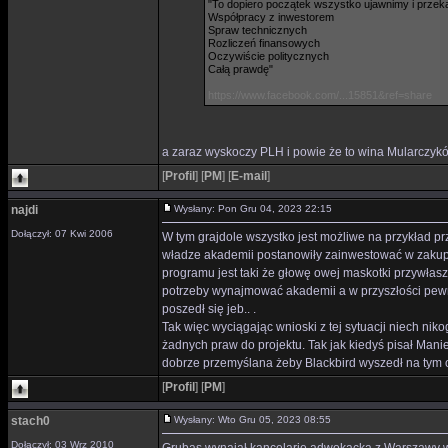
"To dopiero początek wszystko ujawnimy i prz
Współpracy z inwestorem
Spraw technicznych
Rozliczeń finansowych
Oczywiście politycznych
Całą prawdę"
https://www.facebook.com/...15851&ref=share
a zaraz wyskoczy PLH i powie że to wina Mularczykó
[
Profil
]
[
PM
]
[
E-mail
]
najdi
Wysłany: Pon Gru 04, 2023 22:15
Dołączył: 07 Kwi 2006
W tym grajdole wszystko jest możliwe na przykład pr
władze akademii postanowiły zainwestować w zakup st
programu jest taki że głowę owej maskotki przywłasz
potrzeby wynajmować akademii a w przyszłości pewni
poszedł się jeb.. .
Tak więc wyciągając wnioski z tej sytuacji niech niko
żadnych praw do projektu. Tak jak kiedyś pisał Manie
dobrze przemyślana żeby Blackbird wyszedł na tym ob
[
Profil
]
[
PM
]
stach0
Wysłany: Wto Gru 05, 2023 08:55
Dołączył: 03 Wrz 2010