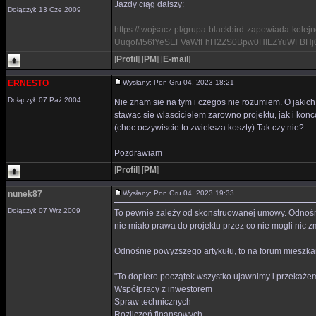
Jazdy ciąg dalszy:
Dołączył: 13 Cze 2009
https://twojsacz.pl/grupa-blackbird-zapowiada-kol
UuqoM56fYeSEFVaWfFhH2ZS0Bpw0HILZYuWFBHj
[
Profil
]
[
PM
]
[
E-mail
]
ERNESTO
Wysłany: Pon Gru 04, 2023 18:21
Dołączył: 07 Paź 2004
Nie znam sie na tym i czegos nie rozumiem. O jaki
stawac sie wlascicielem zarowno projektu, jak i k
(choc oczywiscie to zwieksza koszty) Tak czy nie?
Pozdrawiam
[
Profil
]
[
PM
]
nunek87
Wysłany: Pon Gru 04, 2023 19:33
Dołączył: 07 Wrz 2009
To pewnie zależy od skonstruowanej umowy. Odnośnie
nie miało prawa do projektu przez co nie mogli nic z
Odnośnie powyższego artykułu, to na forum mieszk
"To dopiero początek wszystko ujawnimy i przekaż
Współpracy z inwestorem
Spraw technicznych
Rozliczeń finansowych