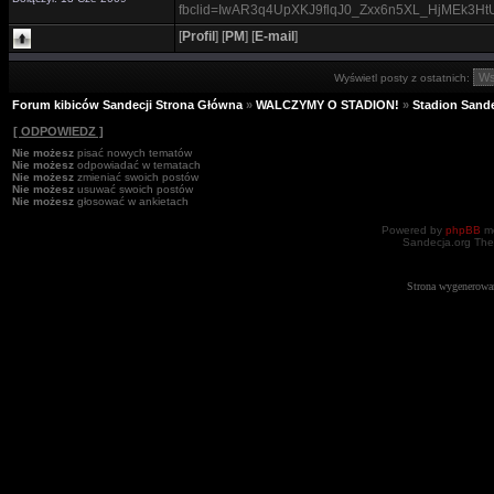
fbclid=IwAR3q4UpXKJ9flqJ0_Zxx6n5XL_HjMEk3H
[
Profil
]
[
PM
]
[
E-mail
]
Wyświetl posty z ostatnich:
Forum kibiców Sandecji Strona Główna
»
WALCZYMY O STADION!
»
Stadion Sande
[ ODPOWIEDZ ]
Nie możesz
pisać nowych tematów
Nie możesz
odpowiadać w tematach
Nie możesz
zmieniać swoich postów
Nie możesz
usuwać swoich postów
Nie możesz
głosować w ankietach
Powered by
phpBB
mo
Sandecja.org The
Strona wygenerowa