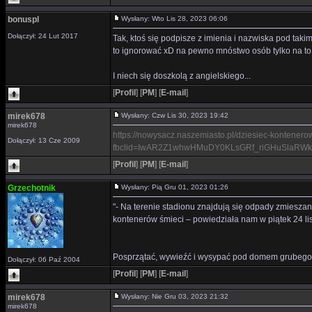
bonuspl
Wysłany: Wto Lis 28, 2023 06:06
Dołączył: 24 Lut 2017
Tak, ktoś się podpisze z imienia i nazwiska pod ta
to ignorować xD na pewno mnóstwo osób tylko na to
I niech się doszkolą z angielskiego...
[
Profil
]
[
PM
]
[
E-mail
]
mirek678
Wysłany: Czw Lis 30, 2023 19:42
mirek678
https://nowysacz.naszemiasto.pl/dziesiec-kontener
Dołączył: 13 Cze 2009
fbclid=IwAR2Z1whwHMuDY0KLsGRf_riGHuSlaRW
[
Profil
]
[
PM
]
[
E-mail
]
Grzechotnik
Wysłany: Pią Gru 01, 2023 01:26
"- Na terenie stadionu znajdują się odpady zmies
kontenerów śmieci – powiedziała nam w piątek 24 l
Posprzątać, wywieźć i wysypać pod domem grubego
Dołączył: 06 Paź 2004
[
Profil
]
[
PM
]
[
E-mail
]
mirek678
Wysłany: Nie Gru 03, 2023 21:32
mirek678