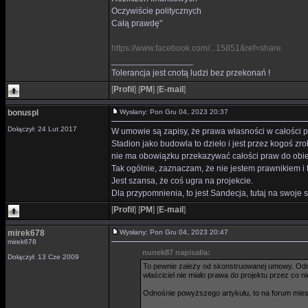
Oczywiście politycznych
Całą prawdę"
https://www.facebook.com/...15851&ref=share
_________________
Tolerancja jest cnotą ludzi bez przekonań !
[
Profil
]
[
PM
]
[
E-mail
]
bonuspl
Wysłany: Pon Gru 04, 2023 20:37
Dołączył: 24 Lut 2017
W umowie są zapisy, że prawa własności w całości p
Stadion jako budowla to dzieło i jest przez kogoś zro
nie ma obowiązku przekazywać całości praw do obiek
Tak ogólnie, zaznaczam, że nie jestem prawnikiem i
Jest szansa, że coś ugra na projekcie.
Dla przypomnienia, to jest Sandecja, tutaj na swoje
[
Profil
]
[
PM
]
[
E-mail
]
mirek678
Wysłany: Pon Gru 04, 2023 20:47
mirek678
nunek87 napisał/a:
Dołączył: 13 Cze 2009
To pewnie zależy od skonstruowanej umowy. Odnoś
właściciel nie miało prawa do projektu przez co ni
Odnośnie powyższego artykułu, to na forum mie