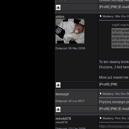
Grubas wynajął ka
[
Profil
]
[
PM
]
[
E-mai
aidos
Wysłany: Wto Gru 
najdi napis
W tym grajd
władze akad
programu je
potrzeby wy
wprost posze
Dołączył: 06 Mar 2006
To ten sławny kon
Drużyna, J-ileś ta
Mnie już nawet nie
[
Profil
]
[
PM
]
bonuspl
Wysłany: Sro Gru 
Dołączył: 24 Lut 2017
Prędzej swojego p
[
Profil
]
[
PM
]
[
E-mai
mirek678
Wysłany: Pon Gru 
mirek678
https://nowysacz.
Dołączył: 13 Cze 2009