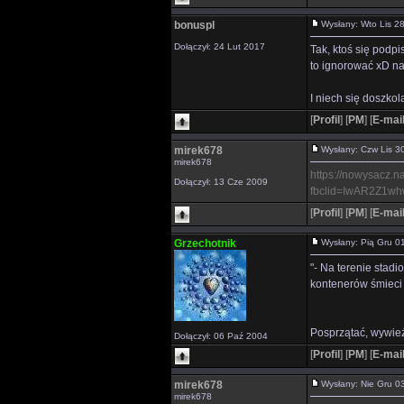
bonuspl
Wysłany: Wto Lis 
Dołączył: 24 Lut 2017
Tak, ktoś się podp
to ignorować xD na
I niech się doszkol
[
Profil
]
[
PM
]
[
E-mai
mirek678
Wysłany: Czw Lis 
mirek678
https://nowysacz.n
Dołączył: 13 Cze 2009
fbclid=IwAR2Z1
[
Profil
]
[
PM
]
[
E-mai
Grzechotnik
Wysłany: Pią Gru 
"- Na terenie sta
kontenerów śmieci
Posprzątać, wywie
Dołączył: 06 Paź 2004
[
Profil
]
[
PM
]
[
E-mai
mirek678
Wysłany: Nie Gru 
mirek678