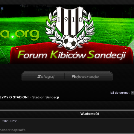
Idź do strony:
ZYMY O STADION!
»
Stadion Sandecji
Wiadomość
27, 2023 02:23
ander napisał/a: