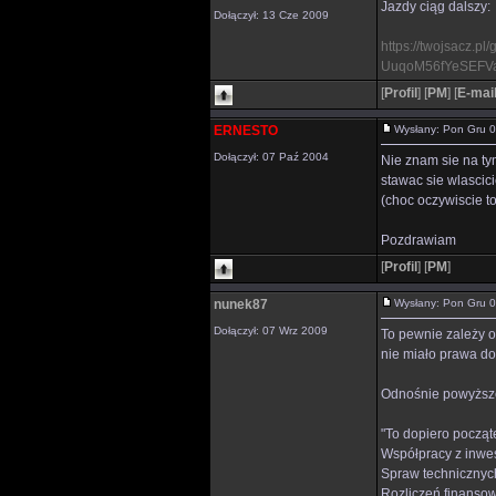
Jazdy ciąg dalszy:
Dołączył: 13 Cze 2009
https://twojsacz.p
UuqoM56fYeSEFV
[
Profil
]
[
PM
]
[
E-mai
ERNESTO
Wysłany: Pon Gru 
Dołączył: 07 Paź 2004
Nie znam sie na ty
stawac sie wlasci
(choc oczywiscie t
Pozdrawiam
[
Profil
]
[
PM
]
nunek87
Wysłany: Pon Gru 
Dołączył: 07 Wrz 2009
To pewnie zależy o
nie miało prawa do 
Odnośnie powyższe
"To dopiero począ
Współpracy z inwe
Spraw technicznyc
Rozliczeń finanso