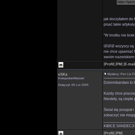
https://gaz
jak doczytałem do
pisać takie artykuły
"W środku nie brak
🤣🤣🤣 wszyscy są
nie chce ujawniać f
swoim nazwiskiem j
[
Profil
]
[
PM
]
[
E-mai
eSKa
Wysłany: Pon Lis 
KolejarskieWiatraki
Dziennikarstwo to t
Dołączył: 06 Lut 2005
Każdy chce pracowa
Niestety, są ciepł
Świat się posypał 
zobaczyć nie mogą
______________
KIBICE SANDECJI 
[
Profil
]
[
PM
]