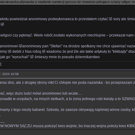
etakrakowska.pl/prawda-o-stadionie-sandecji-gorsza-niz-mowiono-pekajace-sciany-wilgoc-n
 tekstu powiedział anonimowy podwykonawca to przestałem czytać 🤣 sory ale śm
 🤣
 wilgoci czy pęknięć. Wiele robót zostało wykonanych niechlujnie – przekazał n
 anonimowi 🤣anonimowy pan "Stefan" na drodze spotkany nie chce ujawniać na
irmy 🤣 debili z Nas robią 🤣 wiadomo że jest źle ale takie artykuły to "klikbajty" d
ak go "wyruchali" 🤣 śmieszy mnie to pseudo dziennikarstwo
l
]
27, 2023 16:58
eraz dno, ale z drugiej strony nikt Ci chłopie nie poda nazwiska - bo przepraszam z
ć, więc dużo ludzi mówi anonimowo lub wcale....
e posadki w urzędach, na innych stołkach, a to żona jednego robi kwiaty a to SZWA
i mamy z tego niezły kabaret. Szkoda, że zawsze obrywają najmniej winne osoby, k
.
___
W NOWYM SĄCZU musza położyć kres wojnie, bo inaczej wojna położy kres KIB