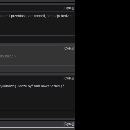
[
Cytuj
]
nem i przeniosą tam meneli, a policja będzie
[
Cytuj
]
1-9539655?
[
Cytuj
]
wykonawcę. Może być tam nawet dziesięć
[
Cytuj
]