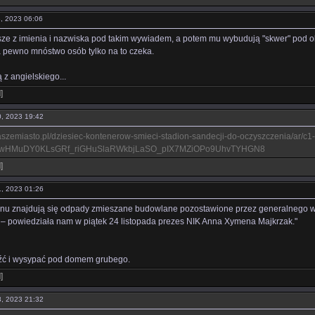
28, 2023 06:06
isze z imienia i nazwiska pod takim wywiadem, a potem mu wybudują "skwer" pod ok
 pewno mnóstwo osób tylko na to czeka.
ą z angielskiego...
l
]
30, 2023 19:42
aszemiasto.pl/dziesiec-kontenerow-smieci-stadion-sandecji-do-oczyszczenia/ar/c
whwHMuDY0KLsGRf_riGHuSlaRWkbjLaSO_pIX7MZiOPo9UhvTYHGN8
l
]
01, 2023 01:26
dionu znajdują się odpady zmieszane budowlane pozostawione przez generalnego 
 – powiedziała nam w piątek 24 listopada prezes NIK Anna Xymena Majkrzak."
źć i wysypać pod domem grubego.
l
]
03, 2023 21:32