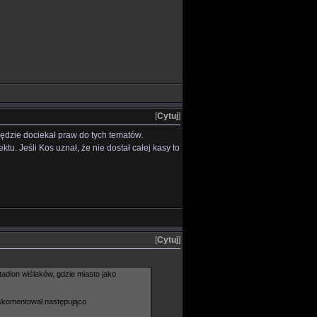
[
Cytuj
]
ędzie dociekał praw do tych tematów.
tu. Jeśli Kos uznał, że nie dostał całej kasy to
[
Cytuj
]
adion wiślaków, gdzie miasto jako
skomentował następująco