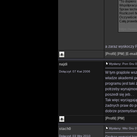
"To dopier
Współpracy
Spraw tech
Rozliczeń 
Oczywiście 
Całą prawd
https://www
a zaraz wyskoczy P
[
Profil
]
[
PM
]
[
E-mai
najdi
Wysłany: Pon Gru 
Dołączył: 07 Kwi 2006
W tym grajdole wsz
władze akademii po
programu jest taki
potrzeby wynajmowa
poszedł się jeb.. .
Tak więc wyciągając
żadnych praw do pro
dobrze przemyślana
[
Profil
]
[
PM
]
stach0
Wysłany: Wto Gru 
Dołączył: 03 Wrz 2010