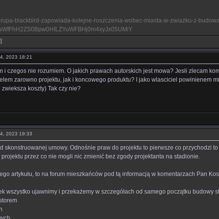
l/grupa-blackbird-zapowiada-kolejne-roszczenia-wobec-miasta-w-zwiazku-z-budow
aWfFhH2ZS0Bpw0HILZYuWFBHj0m4xyJx05UMiY
l
]
04, 2023 18:21
m i czegos nie rozumiem. O jakich prawach autorskich jest mowa? Jesli zlecam 
cielem zarowno projektu, jak i koncowego produktu? I jako wlasciciel powiniene
o zwieksza koszty) Tak czy nie?
04, 2023 19:33
d skonstruowanej umowy. Odnośnie praw do projektu to pierwsze co przychodzi to s
projektu przez co nie mogli nic zmienić bez zgody projektanta na stadionie.
go artykułu, to na forum mieszkańców pod tą informacją w komentarzach Pan Ko
tek wszystko ujawnimy i przekażemy w szczegółach od samego początku budowy s
storem
h
wych