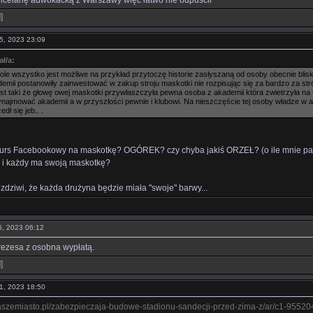
ncelarię adwokacką z Warszawy więc łatwo nie odpuścii
l
]
05, 2023 23:09
ał/a:
ole wszystko jest możliwe na przykład przytoczę historie zasłyszaną od osoby obecnie blis
emii postanowiły zainwestować w zakup stroju maskotki nie rozpisując się za bardzo za stró
st taki że głowę owej maskotki przywłaszczyła pewna osoba z akademii która zwietrzyła na t
najmować akademii a w przyszłości pewnie i klubowi. Na nieszczęście tej osoby władze w ak
dł się jeb.. .
kurs Facebookowy na maskotkę? OGÓREK? czy chyba jakiś ORZEŁ? (o ile mnie pamię
m i każdy ma swoją maskotkę?
 zdziwi, że każda drużyna będzie miała "swoje" barwy...
06, 2023 06:12
rezesa z osobna wypłatą.
l
]
11, 2023 18:50
naszemiasto.pl/zabezpieczaja-budowe-stadionu-sandecji-przed-zima-z/ar/c1-9552