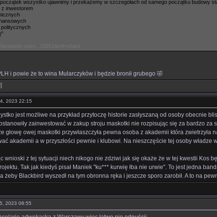
o początek wszystko ujawnimy i przekażemy w szczegółach od samego początku budowy st
 z inwestorem
nicznych
finansowych
politycznych
ę"
.facebook.com/...15851&ref=share
LH i powie że to wina Mularczyków i będzie bronił grubego 🤣
l
]
04, 2023 22:15
ystko jest możliwe na przykład przytoczę historie zasłyszaną od osoby obecnie bl
stanowiły zainwestować w zakup stroju maskotki nie rozpisując się za bardzo za st
 że głowę owej maskotki przywłaszczyła pewna osoba z akademii która zwietrzyła n
ć akademii a w przyszłości pewnie i klubowi. Na nieszczęście tej osoby władze w 
 wnioski z tej sytuacji niech nikogo nie zdziwi jak się okaże że w tej kwestii Kos b
jektu. Tak jak kiedyś pisał Maniek "ku*** kurwię łba nie urwie". To jest jedna ban
 żeby Blackbird wyszedł na tym obronna ręka i jeszcze sporo zarobił. A to na pewn
05, 2023 08:55