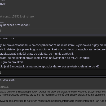
znych
ok.com/...15851&ref=share
___
tą ludzi bez przekonań !
l
]
04, 2023 20:37
, że prawa własności w całości przechodzą na inwestora i wykonawca nigdy nie b
a to dzieło i jest przez kogoś zrobione i ktoś ma do niego prawa, tak samo do projek
rzekazywać całości praw do obiektu, bo mu nie zapłacili.
czam, że nie jestem prawnikiem i tylko naświetlam o co MOŻE chodzić.
 ugra na projekcie.
 to jest Sandecja, tutaj na swoje sposoby danek został właścicielem herbu xD
l
]
04, 2023 20:47
pisał/a:
ależy od skonstruowanej umowy. Odnośnie praw do projektu to pierwsze co przychodzi to st
ie miało prawa do projektu przez co nie mogli nic zmienić bez zgody projektanta na stadionie.
owyższego artykułu, to na forum mieszkańców pod tą informacją w komentarzach Pan Kos 