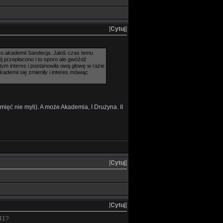
[
Cytuj
]
ko akademii Sandecja. Jakiś czas temu
j przepłacono i to sporo ale gwóźdź
ym interes i postanowiła ową głowę w razie
ademii się zmieniły i interes mówiąc
ć nie myli). A może Akademia, I Drużyna. II
[
Cytuj
]
[
Cytuj
]
041?