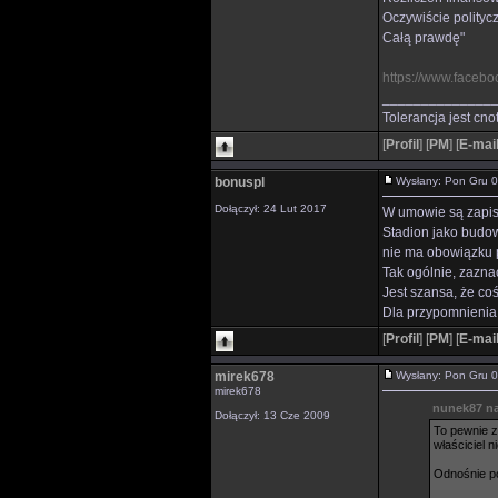
Oczywiście polityc
Całą prawdę"
https://www.facebo
______________
Tolerancja jest cno
[
Profil
]
[
PM
]
[
E-mai
bonuspl
Wysłany: Pon Gru 
Dołączył: 24 Lut 2017
W umowie są zapisy
Stadion jako budowl
nie ma obowiązku p
Tak ogólnie, zazna
Jest szansa, że coś
Dla przypomnienia,
[
Profil
]
[
PM
]
[
E-mai
mirek678
Wysłany: Pon Gru 
mirek678
nunek87 na
Dołączył: 13 Cze 2009
To pewnie z
właściciel n
Odnośnie p