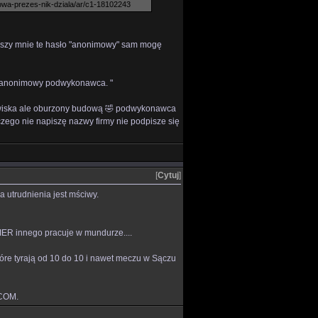
owa-prezes-nik-dziala/ar/c1-18102243
ieszy mnie te hasło "anonimowy" sam mogę
am anonimowy podwykonawca. "
zwiska ale oburzony budową 🤣 podwykonawca
laczego nie napiszę nazwy firmy nie podpisze się
[
Cytuj
]
a utrudnienia jest mściwy.
GIER innego pracuje w mundurze....
tóre tyrają od 10 do 10 i nawet meczu w Sączu
ICOM.