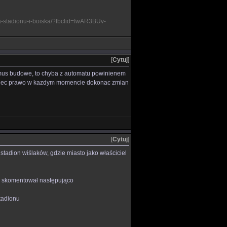
a-stadionu-i-boiska/?fbclid=IwAR3BUv-
[
Cytuj
]
komus budowe, to chyba z automatu powinienem
m miec prawo w kazdym momencie dokonac zmian
[
Cytuj
]
tadion wiślaków, gdzie miasto jako właściciel
s skomentował następująco
tadionu