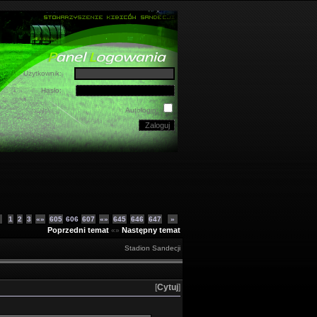
Użytkownik:
Hasło:
Autologin:
«
1
2
3
«»
605
606
607
«»
645
646
647
»
Poprzedni temat
Następny temat
«»
Stadion Sandecji
[
Cytuj
]