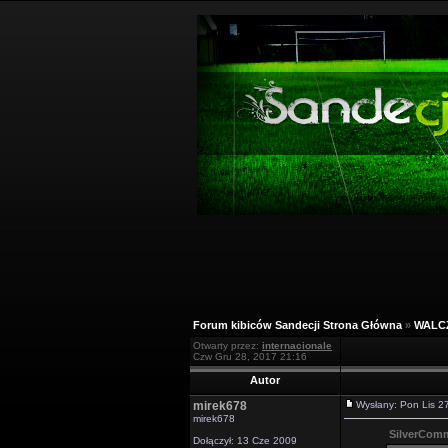
Forum kibiców Sandecji Strona Główna
»
WALC
Otwarty przez:
internacionale
Czw Gru 28, 2017 21:16
Autor
mirek678
Wysłany: Pon Lis 
mirek678
SilverComm
Dołączył: 13 Cze 2009