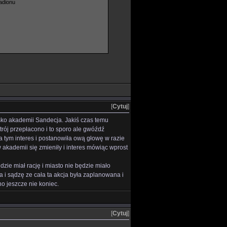
adionu
[
Cytuj
]
isko akademii Sandecja. Jakiś czas temu
rój przepłacono i to sporo ale gwóźdź
a tym interes i postanowiła ową głowę w razie
akademii się zmieniły i interes mówiąc wprost
ędzie miał rację i miasto nie będzie miało
da i sądzę ze cała ta akcja była zaplanowana i
o jeszcze nie koniec.
[
Cytuj
]