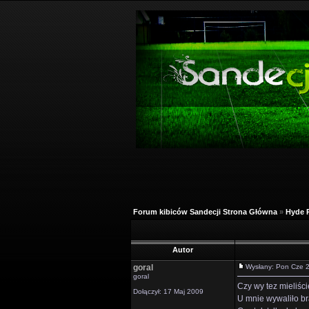
Forum kibiców Sandecji Strona Główna
»
Hyde 
Autor
goral
Wysłany: Pon Cze
goral
Czy wy tez mieliśc
Dołączył: 17 Maj 2009
U mnie wywaliło br