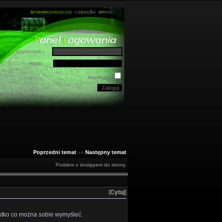
Użytkownik:
Hasło:
Autologin:
Poprzedni temat
Następny temat
«»
Problem z dostępem do strony.
[
Cytuj
]
ystko co można sobie wymyśleć.