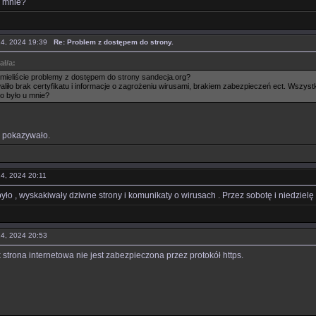
u mnie?
 24, 2024 19:39
Re: Problem z dostępem do strony.
ał/a:
mieliście problemy z dostępem do strony sandecja.org?
liło brak certyfikatu i informacje o zagrożeniu wirusami, brakiem zabezpieczeń ect. Wszy
ko było u mnie?
ę pokazywało.
24, 2024 20:11
yło , wyskakiwały dziwne strony i komunikaty o wirusach . Przez sobotę i niedzielę
 24, 2024 20:53
ak strona internetowa nie jest zabezpieczona przez protokół https.