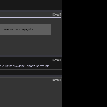
[
Cytuj
]
stko co można sobie wymyśleć.
[
Cytuj
]
 ale już naprawione i chodzi normalnie .
[
Cytuj
]