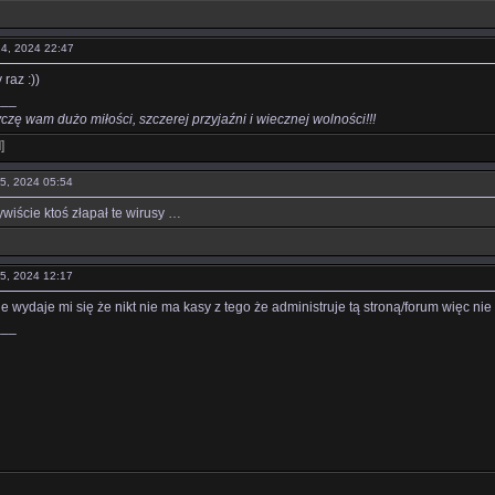
 24, 2024 22:47
 raz :))
___
 życzę wam dużo miłości, szczerej przyjaźni i wiecznej wolności!!!
l
]
25, 2024 05:54
wiście ktoś złapał te wirusy …
25, 2024 12:17
le wydaje mi się że nikt nie ma kasy z tego że administruje tą stroną/forum więc nie
___