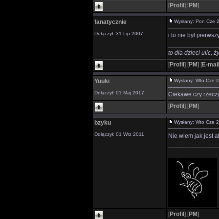
[
Profil
]
[
PM
]
fanatycznie
Wysłany: Pon Cze
Dołączył: 31 Lip 2007
i to nie był pierwszy
______________
to dla dzieci ulic,
[
Profil
]
[
PM
]
[
E-mai
Yuuki
Wysłany: Wto Cze 
Dołączył: 01 Maj 2017
Ciekawe czy rzeczy
[
Profil
]
[
PM
]
bzyku
Wysłany: Wto Cze 
Dołączył: 01 Wrz 2011
Nie wiem jak jest a
______________
[
Profil
]
[
PM
]