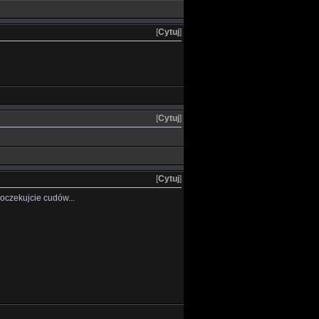
[
Cytuj
]
[
Cytuj
]
[
Cytuj
]
 oczekujcie cudów...