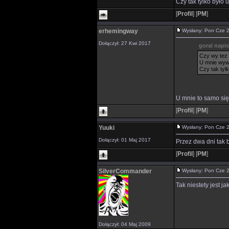
Czy tak tylko było 
[
Profil
]
[
PM
]
erhemingway
Wysłany: Pon Cze
Dołączył: 27 Kwi 2017
goral napis
Czy wy tez 
U mnie wywa
Czy tak tyl
U mnie to samo si
[
Profil
]
[
PM
]
Yuuki
Wysłany: Pon Cze 
Dołączył: 01 Maj 2017
Przez dwa dni tak b
[
Profil
]
[
PM
]
SilverCommander
Wysłany: Pon Cze
Tak niestety jest j
Dołączył: 04 Maj 2009